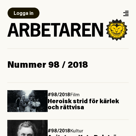
Logga in
Nummer 98 / 2018
#98/2018
Film
Heroisk strid för kärlek
och rättvisa
#98/2018
Kultur