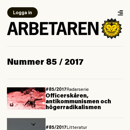
Logga in
Nummer 85 / 2017
#85/2017
Radarserie
Officerskåren,
antikommunismen och
högerradikalismen
#85/2017
Litteratur