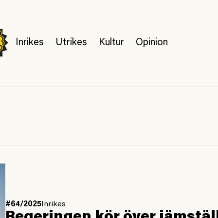
Inrikes
Utrikes
Kultur
Opinion
#64/2025
Inrikes
Regeringen kör över jämstäl