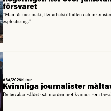
försvaret
”Män får mer makt, fler arbetstillfällen och inkomster
exploatering.”
#64/2025
Kultur
Kvinnliga journalister målta
De bevakar våldet och morden mot kvinnor som bevaka