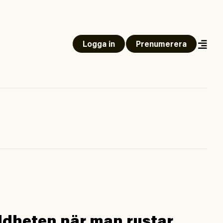
Logga in
Prenumerera
ldheten när man rustar