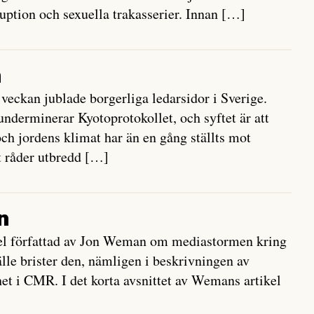
ruption och sexuella trakasserier. Innan […]
n
veckan jublade borgerliga ledarsidor i Sverige.
underminerar Kyotoprotokollet, och syftet är att
och jordens klimat har än en gång ställts mot
t råder utbredd […]
n
ikel författad av Jon Weman om mediastormen kring
le brister den, nämligen i beskrivningen av
et i CMR. I det korta avsnittet av Wemans artikel