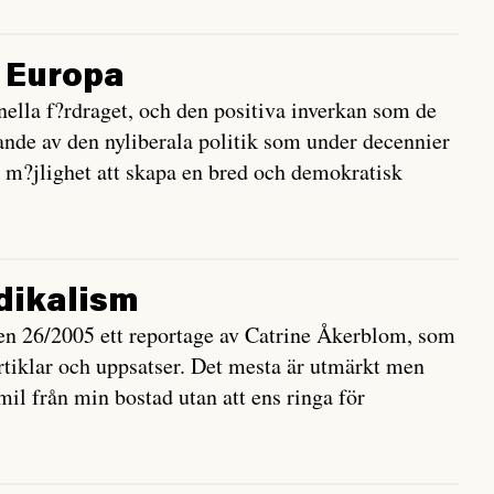
 Europa
nella f?rdraget, och den positiva inverkan som de
sande av den nyliberala politik som under decennier
sk m?jlighet att skapa en bred och demokratisk
dikalism
aren 26/2005 ett reportage av Catrine Åkerblom, som
 artiklar och uppsatser. Det mesta är utmärkt men
mil från min bostad utan att ens ringa för