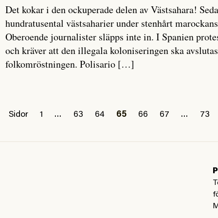
Det kokar i den ockuperade delen av Västsahara! Sedan 
hundratusental västsaharier under stenhårt marockans
Oberoende journalister släpps inte in. I Spanien prote
och kräver att den illegala koloniseringen ska avslu
folkomröstningen. Polisario […]
Sidor
1
…
63
64
65
66
67
…
73
P
T
f
M