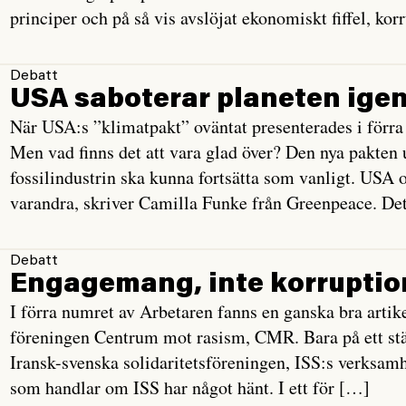
principer och på så vis avslöjat ekonomiskt fiffel, kor
Debatt
USA saboterar planeten ige
När USA:s ”klimatpakt” oväntat presenterades i förra 
Men vad finns det att vara glad över? Den nya pakten 
fossilindustrin ska kunna fortsätta som vanligt. USA 
varandra, skriver Camilla Funke från Greenpeace. De
Debatt
Engagemang, inte korruptio
I förra numret av Arbetaren fanns en ganska bra art
föreningen Centrum mot rasism, CMR. Bara på ett stäl
Iransk-svenska solidaritetsföreningen, ISS:s verksamh
som handlar om ISS har något hänt. I ett för […]