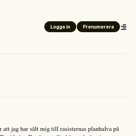
Logga in
Prenumerera
tt jag har sålt mig till rasisternas planhalva på