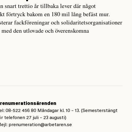
snart trettio år tillbaka lever där något
kt förtryck bakom en 180 mil lång befäst mur.
sterar fackföreningar och solidaritetsorganisationer
tas med den utlovade och överenskomna
renumerationsärenden
el: 08-522 456 80 Måndagar kl. 10 – 13. (Semesterstängt
ör telefonen 27 juli – 23 augusti)
ejl:
prenumeration@arbetaren.se