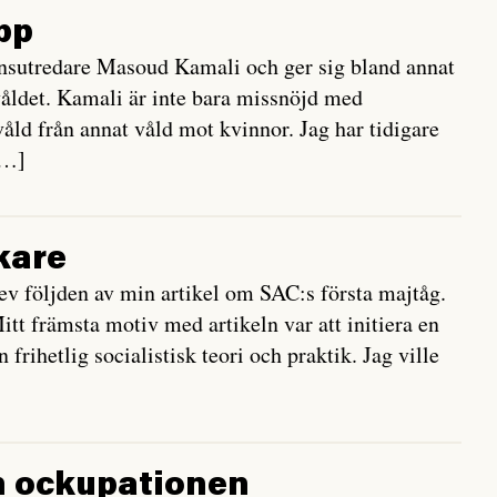
pp
onsutredare Masoud Kamali och ger sig bland annat
våldet. Kamali är inte bara missnöjd med
våld från annat våld mot kvinnor. Jag har tidigare
[…]
kare
blev följden av min artikel om SAC:s första majtåg.
tt främsta motiv med artikeln var att initiera en
frihetlig socialistisk teori och praktik. Jag ville
n ockupationen