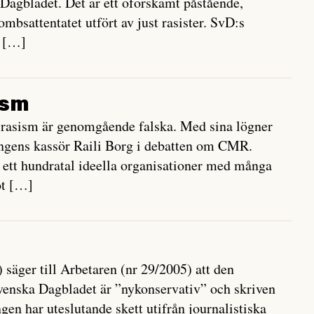
Dagbladet. Det är ett oförskämt påstående,
bombsattentatet utfört av just rasister. SvD:s
n […]
ism
 rasism är genomgående falska. Med sina lögner
eningens kassör Raili Borg i debatten om CMR.
 ett hundratal ideella organisationer med många
ot […]
äger till Arbetaren (nr 29/2005) att den
enska Dagbladet är ”nykonservativ” och skriven
en har uteslutande skett utifrån journalistiska