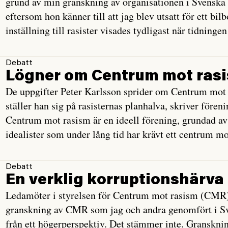
grund av min granskning av organisationen i Svenska 
eftersom hon känner till att jag blev utsatt för ett bil
inställning till rasister visades tydligast när tidninge
Debatt
Lögner om Centrum mot ras
De uppgifter Peter Karlsson sprider om Centrum mot
ställer han sig på rasisternas planhalva, skriver för
Centrum mot rasism är en ideell förening, grundad av
idealister som under lång tid har krävt ett centrum m
Debatt
En verklig korruptionshärva
Ledamöter i styrelsen för Centrum mot rasism (CMR) s
granskning av CMR som jag och andra genomfört i Sv
från ett högerperspektiv. Det stämmer inte. Granskning