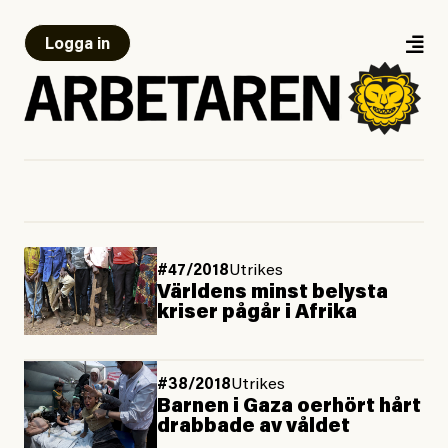
Logga in
#47/2018
Utrikes
Världens minst belysta
kriser pågår i Afrika
#38/2018
Utrikes
Barnen i Gaza oerhört hårt
drabbade av våldet