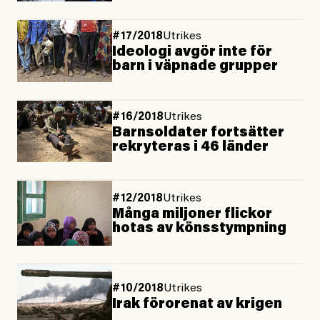
#17/2018
Utrikes
Ideologi avgör inte för
barn i väpnade grupper
#16/2018
Utrikes
Barnsoldater fortsätter
rekryteras i 46 länder
#12/2018
Utrikes
Många miljoner flickor
hotas av könsstympning
#10/2018
Utrikes
Irak förorenat av krigen