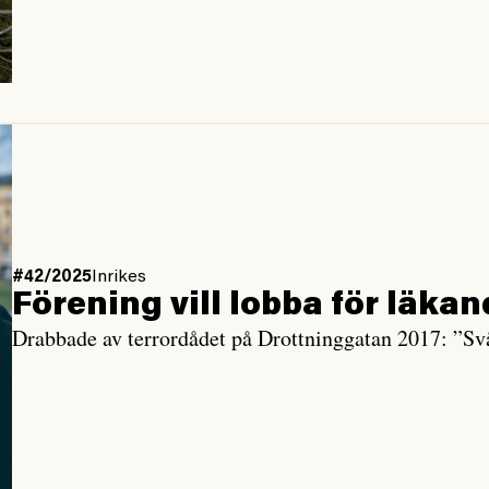
#42/2025
Inrikes
Förening vill lobba för läkan
Drabbade av terrordådet på Drottninggatan 2017: ”Svå