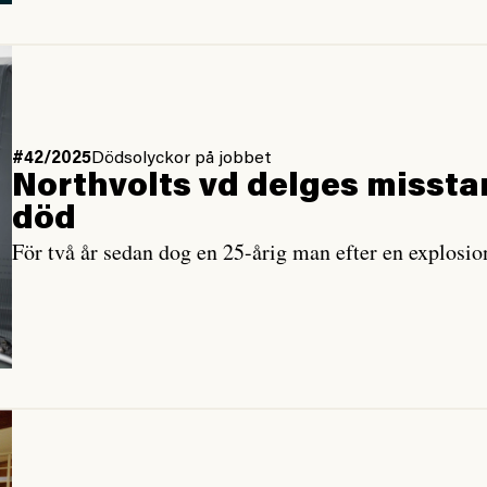
#42/2025
Dödsolyckor på jobbet
Northvolts vd delges misstan
död
För två år sedan dog en 25-årig man efter en explosion