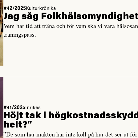
#42/2025
Kulturkrönika
Jag såg Folkhälso­myndighet
Vem har tid att träna och för vem ska vi vara hälsosa
träningspass.
#41/2025
Inrikes
Höjt tak i högkostnads­skyd
helt?”
”De som har makten har inte koll på hur det ser ut för