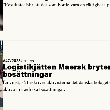
”Resultatet blir att det som borde vara en rättighet i pr
#47/2025
Utrikes
Logistikjätten Maersk bryte
bosättningar
En vinst, så beskriver aktivisterna det danska bolagets
aktiva i israeliska bosättningar.