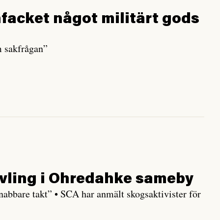
facket något militärt gods
m sakfrågan”
vling i Ohredahke sameby
snabbare takt” • SCA har anmält skogsaktivister för