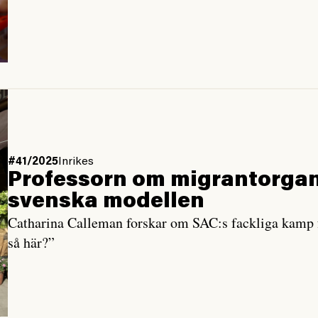
#41/2025
Inrikes
Professorn om migrant­organ
svenska modellen
Catharina Calleman forskar om SAC:s fackliga kamp f
så här?”