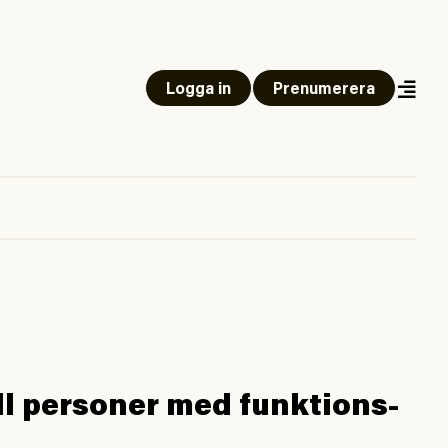
Logga in
Prenumerera
ll personer med funktions­