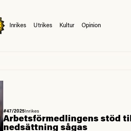
Inrikes
Utrikes
Kultur
Opinion
#47/2025
Inrikes
Arbetsförmedlingens stöd ti
nedsättning sågas