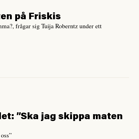
en på Friskis
mma?, frågar sig Tuija Roberntz under ett
det: ”Ska jag skippa maten
 oss”