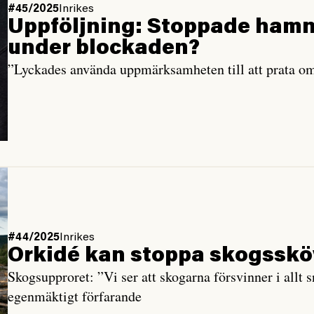
#45/2025
Inrikes
Uppföljning: Stoppade hamn
under blockaden?
”Lyckades använda uppmärksamheten till att prata o
#44/2025
Inrikes
Orkidé kan stoppa skogsskö
Skogsupproret: ”Vi ser att skogarna försvinner i allt 
egenmäktigt förfarande