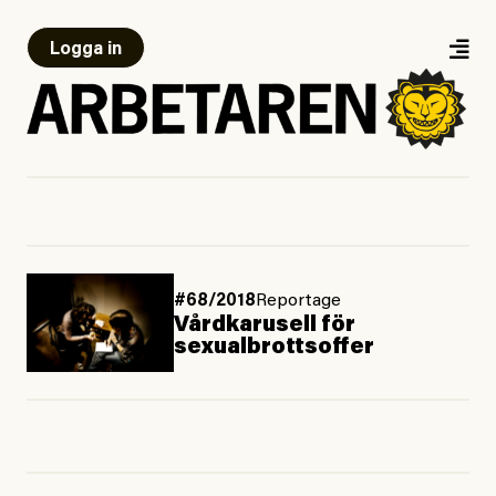
Logga in
#68/2018
Reportage
Vårdkarusell för
sexualbrottsoffer