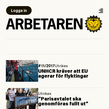
Logga in
#11/2017
Utrikes
UNHCR kräver att EU
agerar för flyktingar
Utrikes
”Parisavtalet ska
genomföras fullt ut”