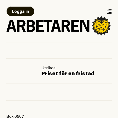
Logga in
Utrikes
Priset för en fristad
Box 6507