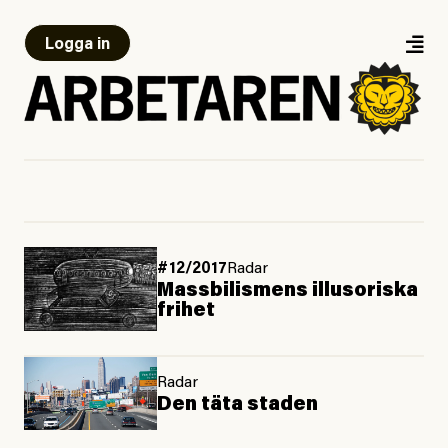
Logga in
#12/2017
Radar
Massbilismens illusoriska
frihet
Radar
Den täta staden