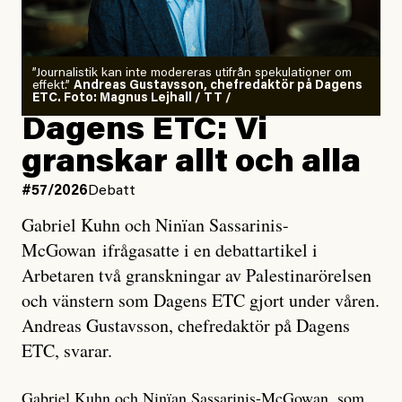
”Journalistik kan inte modereras utifrån spekulationer om
effekt.”
Andreas Gustavsson, chefredaktör på Dagens
ETC. Foto: Magnus Lejhall / TT /
Dagens ETC: Vi
granskar allt och alla
#57/2026
Debatt
Gabriel Kuhn och Ninïan Sassarinis-
McGowan ifrågasatte i en debattartikel i
Arbetaren två granskningar av Palestinarörelsen
och vänstern som Dagens ETC gjort under våren.
Andreas Gustavsson, chefredaktör på Dagens
ETC, svarar.
Gabriel Kuhn och Ninïan Sassarinis-McGowan, som