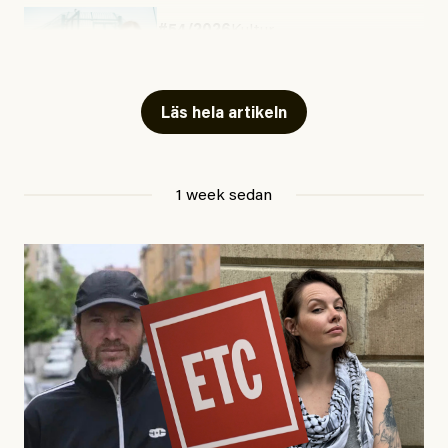
#54/2026
Kultur
Snart skrivs boken ”Barn i
fängelse”
Läs hela artikeln
Jesper Lundby
1 week sedan
Publicerad
29 July, 2026
Uppdaterad
29 July, 2026