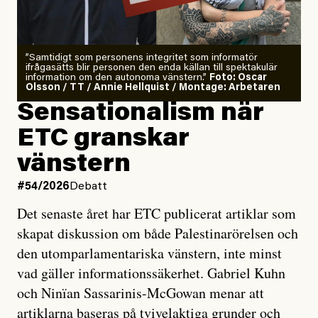
”Samtidigt som personens integritet som informatör
ifrågasätts blir personen den enda källan till spektakulär
information om den autonoma vänstern.”
Foto: Oscar
Olsson / TT / Annie Hellquist / Montage: Arbetaren
Sensationalism när
ETC granskar
vänstern
#54/2026
Debatt
Det senaste året har ETC publicerat artiklar som
skapat diskussion om både Palestinarörelsen och
den utomparlamentariska vänstern, inte minst
vad gäller informationssäkerhet. Gabriel Kuhn
och Ninïan Sassarinis-McGowan menar att
artiklarna baseras på tvivelaktiga grunder och