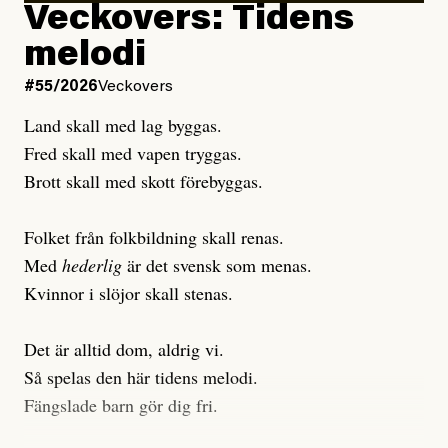
Veckovers: Tidens
Publicerad
3 August, 2026
Publicerad
6 August, 2026
melodi
Uppdaterad
3 August, 2026
Uppdaterad
6 August, 2026
#55/2026
Veckovers
Land skall med lag byggas.
Fred skall med vapen tryggas.
Brott skall med skott förebyggas.
Folket från folkbildning skall renas.
Med
hederlig
är det svensk som menas.
Kvinnor i slöjor skall stenas.
Det är alltid dom, aldrig vi.
Så spelas den här tidens melodi.
Fängslade barn gör dig fri.