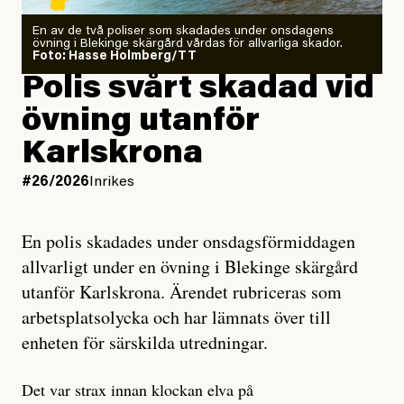
En av de två poliser som skadades under onsdagens
övning i Blekinge skärgård vårdas för allvarliga skador.
Foto: Hasse Holmberg/TT
Polis svårt skadad vid
övning utanför
Karlskrona
#26/2026
Inrikes
En polis skadades under onsdagsförmiddagen
allvarligt under en övning i Blekinge skärgård
utanför Karlskrona. Ärendet rubriceras som
arbetsplatsolycka och har lämnats över till
enheten för särskilda utredningar.
Det var strax innan klockan elva på