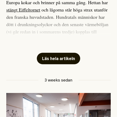
Europa kokar och brinner på samma gång. Hettan har
stängt Eiffeltornet
och lågorna står höga strax utanför
den franska huvudstaden. Hundratals människor har
dött i drunkningsolyckor och den senaste värmeböljan
(vi går redan in i sommarens tredje) kopplas till
tiotusentals för tidiga
dödsfall
.
Har du också panik i hettan? Känns det som en
mardröm? Bra, allt annat vore fullständigt orimligt.
Läs hela artikeln
Klimatforskaren Zeke Hausfather
skrev
på måndagen
att han brukar vara ganska återhållsam när han
3 weeks sedan
diskuterar klimatdata. Bara en enda gång – i
september 2023, när de globala temperaturerna för
månaden visade sig vara hela 0,5 °C varmare än någon
tidigare septembermånad – har han blivit chockad.