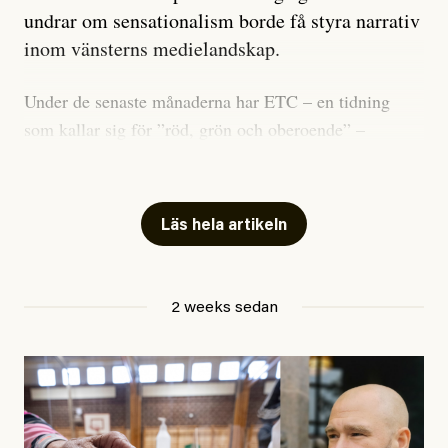
undrar om sensationalism borde få styra narrativ
inom vänsterns medielandskap.
Under de senaste månaderna har ETC – en tidning
som kallar sig för ”röd, grön och oberoende” –
publicerat två artiklar som vi gärna vill kommentera.
Artiklarna väcker flera frågor: Vem är det som ETC
skriver för? Vad betyder det att vara en ”röd, grön och
Läs hela artikeln
oberoende” tidning? Och vad är egentligen bra
journalistik?
2 weeks sedan
Den första artikeln publicerades den 10 mars 2026.
Titeln är
”Mystiska mannen förföljde ministern –
utpekas som israelisk infiltratör”
. Enligt ingressen
handlar artikeln om en person vars ”bakgrund skapar
splittring och oro i rörelsen”. Problemet är att artikeln