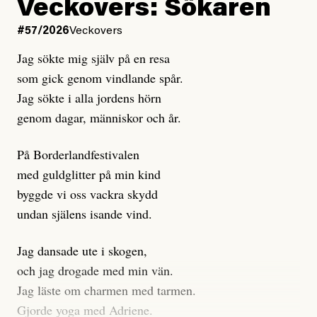
Kuhn och Sassarinis-McGowan hävdar att
Veckovers: Sökaren
Dagens ETC arbetar med ”opålitliga källor” för att
#57/2026
Veckovers
istället prioritera ”sensationalism och klickbete”. Nej,
Jag sökte mig själv på en resa
klickbete är inte intressant för Dagens ETC.
som gick genom vindlande spår.
Journalistiken är låst. En klatschig men korrekt rubrik
Jag sökte i alla jordens hörn
gör förhoppningsvis att en nyfiken beställer
genom dagar, människor och år.
prenumeration, men den avslutas sekunder senare om
inte journalistiken levererar substans. Självklart bygger
På Borderlandfestivalen
dessa granskningar på olika källor, alltifrån domar till
med guldglitter på min kind
en mängd intervjupersoner, inklusive generös
byggde vi oss vackra skydd
möjlighet att bemöta för såväl personen vars motiv att
undan själens isande vind.
engagera sig i Palestinarörelsen ifrågasätts som de
grupper där Säpo-resursen samlade in uppgifter.
Jag dansade ute i skogen,
Researchen är grundlig.
och jag drogade med min vän.
Jag läste om charmen med tarmen.
Möjligen är det egentligen inte journalistikens metod
Gjorde yoga med Adriene.