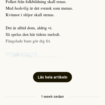
Folket från folkbildning skall renas.
Med
hederlig
är det svensk som menas.
Kvinnor i slöjor skall stenas.
Det är alltid dom, aldrig vi.
Så spelas den här tidens melodi.
Fängslade barn gör dig fri.
#54/2026
Kultur
Snart skrivs boken ”Barn i
fängelse”
Läs hela artikeln
Jesper Lundby
1 week sedan
Publicerad
29 July, 2026