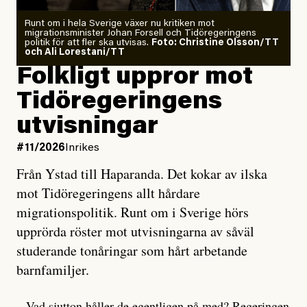
Runt om i hela Sverige växer nu kritiken mot
migrationsminister Johan Forsell och Tidöregeringens
politik för att fler ska utvisas.
Foto: Christine Olsson/TT
och Ali Lorestani/TT
Folkligt uppror mot
Tidöregeringens
utvisningar
#11/2026
Inrikes
Från Ystad till Haparanda. Det kokar av ilska
mot Tidöregeringens allt hårdare
migrationspolitik. Runt om i Sverige hörs
upprörda röster mot utvisningarna av såväl
studerande tonåringar som hårt arbetande
barnfamiljer.
– Vad sjutton håller de egentligen på med? Regeringen