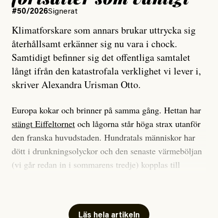
#50/2026
Signerat
Klimatforskare som annars brukar uttrycka sig
återhållsamt erkänner sig nu vara i chock.
Samtidigt befinner sig det offentliga samtalet
långt ifrån den katastrofala verklighet vi lever i,
skriver Alexandra Urisman Otto.
Europa kokar och brinner på samma gång. Hettan har
stängt Eiffeltornet
och lågorna står höga strax utanför
den franska huvudstaden. Hundratals människor har
dött i drunkningsolyckor och den senaste värmeböljan
(vi går redan in i sommarens tredje) kopplas till
tiotusentals för tidiga
dödsfall
.
Har du också panik i hettan? Känns det som en
mardröm? Bra, allt annat vore fullständigt orimligt.
Läs hela artikeln