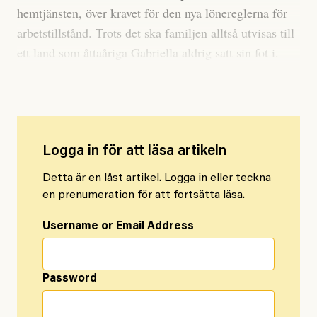
hemtjänsten, över kravet för den nya lönereglerna för
arbetstillstånd. Trots det ska familjen alltså utvisas till
ett land som åttaåriga Gabriella aldrig satt sin fot i.
Något som rört upp starka känslor i hela bygden.
Logga in för att läsa artikeln
Detta är en låst artikel. Logga in eller teckna
en prenumeration för att fortsätta läsa.
Username or Email Address
Password