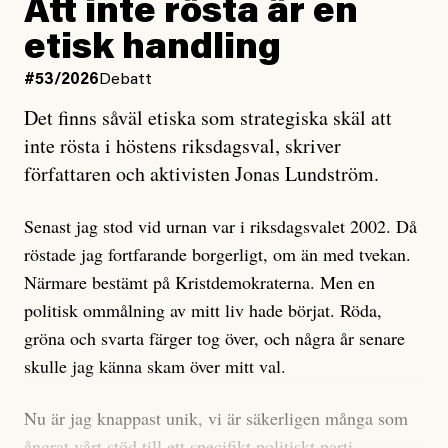
rörelsen. Eller så har en inga bevis, bara misstankar,
Att inte rösta är en
och då ska en efterforska diskret, just för att inte skapa
etisk handling
oro inom rörelsen.
#53/2026
Debatt
Artikeln undersöker inte, som ETC påstår, ”vad som
Det finns såväl etiska som strategiska skäl att
är sant, vad som är rykten”, utan den bidrar bara till
inte rösta i höstens riksdagsval, skriver
ännu mer ryktesspridning. Det finns inte ett enda bevis
författaren och aktivisten Jonas Lundström.
på eller ens ett övertygande argument för att den
misstänkta personen är en infiltratör. Det som läsaren
Senast jag stod vid urnan var i riksdagsvalet 2002. Då
får veta är att personen har ändrat sina politiska åsikter
röstade jag fortfarande borgerligt, om än med tvekan.
under åren, att den har raderat tidigare innehåll på sina
Närmare bestämt på Kristdemokraterna. Men en
sociala medier, att artikelns författare inte förstår sig
politisk ommålning av mitt liv hade börjat. Röda,
på personens ekonomi och att det tydligen finns
gröna och svarta färger tog över, och några år senare
anonyma röster inom rörelsen som säger saker som
skulle jag känna skam över mitt val.
”Om du frågar mig så är han en infiltratör”. Det kan
anses vara anledningar att titta närmare på personen,
Nu är jag knappast unik, vi är säkerligen många som
men ingenting av detta är tillräckligt för att hänga ut
ångrat vårt stöd till ett specifikt politiskt parti.