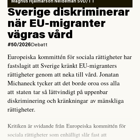
Magnus Hjalmarson Neideman SVD/TT
utveckla sig. El Niño är ett återkommande
Sverige diskriminerar
väderfenomen som uppstår när havsvattnet i delar av
när EU-migranter
Stilla havet blir ovanligt varmt. Det påverkar vädret
vägras vård
över stora delar av världen och under
våren
har
forskare allt oftare varnat för att den här El Niñon
#50/2026
Debatt
kommer att bli extrem.
Europeiska kommittén för sociala rättigheter har
fastslagit att Sverige kränkt EU-migranters
Det verkar vara en underdrift, menar nu Zeke
rättigheter genom att neka till vård. Jonatan
Hausfather.
Michaneck tycker att det borde oroa oss alla
att staten tar så lättvindigt på uppenbar
”Det ser ut som att årets El Niño inte bara med stor
diskriminering och kränkningar av mänskliga
sannolikhet kommer att bli den starkaste sedan
rättigheter.
tillförlitliga mätningar inleddes – den kan till och med
bli den starkaste med en verkligt häpnadsväckande
Kritiken är svidande från Europeiska kommittén för
marginal”, skriver han.
sociala rättigheter som enhälligt slår fast att