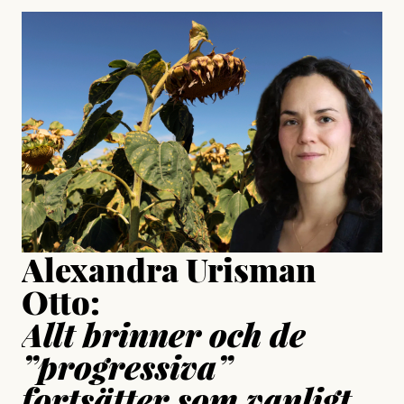
#23/2026
Intervjun
Jesper Lundby: ”Livet i sig
är ganska politiskt”
Jonas Lundström
Publicerad
24 July, 2026
Jesper Lundby
Publicerad
15 July, 2026
Uppdaterad
15 July, 2026
Alexandra Urisman
Otto:
Allt brinner och de
”progressiva”
fortsätter som vanligt