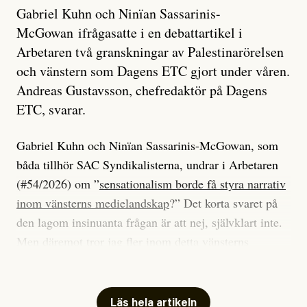
Gabriel Kuhn och Ninïan Sassarinis-
McGowan ifrågasatte i en debattartikel i
Arbetaren två granskningar av Palestinarörelsen
och vänstern som Dagens ETC gjort under våren.
Andreas Gustavsson, chefredaktör på Dagens
ETC, svarar.
Gabriel Kuhn och Ninïan Sassarinis-McGowan, som
båda tillhör SAC Syndikalisterna, undrar i Arbetaren
(#54/2026) om ”
sensationalism borde få styra narrativ
inom vänsterns medielandskap
?” Det korta svaret på
den lagom insinuanta frågan är att nej, självklart inte.
Men däremot tror jag fler inom detta vänsterns
medielandskap skulle må bra av en sund populism, i
betydelsen att göra avslöjande och undersökande
journalistik som vänder sig till många snarare än att
Läs hela artikeln