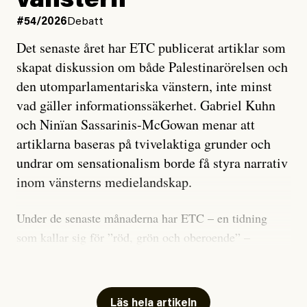
vänstern
#54/2026
Debatt
Det senaste året har ETC publicerat artiklar som
skapat diskussion om både Palestinarörelsen och
den utomparlamentariska vänstern, inte minst
vad gäller informationssäkerhet. Gabriel Kuhn
och Ninïan Sassarinis-McGowan menar att
artiklarna baseras på tvivelaktiga grunder och
undrar om sensationalism borde få styra narrativ
inom vänsterns medielandskap.
Under de senaste månaderna har ETC – en tidning
som kallar sig för ”röd, grön och oberoende” –
publicerat två artiklar som vi gärna vill kommentera.
Artiklarna väcker flera frågor: Vem är det som ETC
skriver för? Vad betyder det att vara en ”röd, grön och
Läs hela artikeln