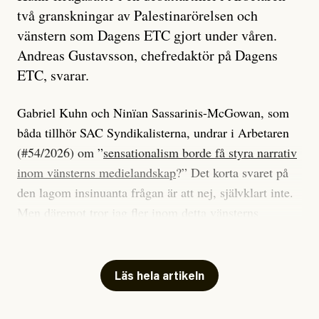
två granskningar av Palestinarörelsen och
vänstern som Dagens ETC gjort under våren.
Andreas Gustavsson, chefredaktör på Dagens
ETC, svarar.
Gabriel Kuhn och Ninïan Sassarinis-McGowan, som
båda tillhör SAC Syndikalisterna, undrar i Arbetaren
(#54/2026) om ”
sensationalism borde få styra narrativ
inom vänsterns medielandskap
?” Det korta svaret på
den lagom insinuanta frågan är att nej, självklart inte.
Men däremot tror jag fler inom detta vänsterns
medielandskap skulle må bra av en sund populism, i
betydelsen att göra avslöjande och undersökande
journalistik som vänder sig till många snarare än att
Läs hela artikeln
jaga inbördes beundran. Det har i alla fall fungerat för
Dagens ETC.