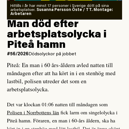
Om läkaren säger vaccinera dig
Hittills i år har minst 17 personer i Sverige dött på sina
arbetsplatser.
Susanna Persson Öste / TT. Montage:
så säger jag tvärtemot.
Vem är det som Dagens ETC skriver för?
Arbetaren
Man död efter
Jag lärde mig renovera
Vad betyder det att vara en röd, grön och oberoende
arbetsplatsolycka i
enligt uråldrig metod
tidning?
och lade min sista ungdom
Piteå hamn
på att laga en gammal bod.
Vad är bra journalistik?
#56/2026
Dödsolyckor på jobbet
Piteå: En man i 60 års-åldern avled natten till
Jag sökte ljuset och meningen,
Ett försök till korta svar som jag hoppas kan förtydliga
måndagen efter att ha kört in i en stenhög med
efter det som var rent, rätt och sant,
för Kuhn och Sassarinis-McGowan och andra hur jag
lastbil, polisen utreder det som en
och aldrig såg jag det klarare än
som chefredaktör ser på Dagens ETC:s uppdrag och
arbetsplatsolycka.
när jag ombord på bussen hjälpte en tant.
roll.
Det var klockan 01:06 natten till måndagen som
Vi skriver för våra läsare som vill bli informerade,
Polisen i Norrbottens län
fick larm om singelolycka i
#23/2026
Intervjun
överraskade, bekräftade, utmanade – och som kräver
Jesper Lundby: ”Livet i sig
Piteå hamn. Föraren, en man i 60-års åldern, ska ha
att vi granskar allt och alla.
är ganska politiskt”
kört in i en stenhög med lätt lastbil. Det är ännu okänt