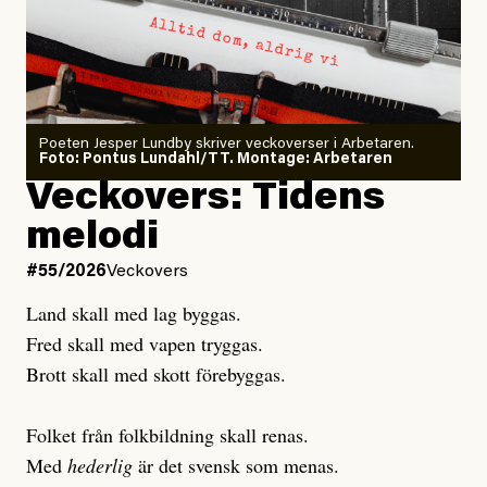
Dödsolyckorna har slutat
#54/2026
Debatt
minska
Sensationalism när ETC
granskar vänstern
Poeten Jesper Lundby skriver veckoverser i Arbetaren.
Joel Kellgren
Foto: Pontus Lundahl/TT. Montage: Arbetaren
Debattartikel i Arbetaren
Veckovers: Tidens
Publicerad
3 August, 2026
Publicerad
6 August, 2026
melodi
Uppdaterad
3 August, 2026
Uppdaterad
7 August, 2026
#55/2026
Veckovers
Land skall med lag byggas.
Fred skall med vapen tryggas.
Brott skall med skott förebyggas.
Folket från folkbildning skall renas.
Med
hederlig
är det svensk som menas.