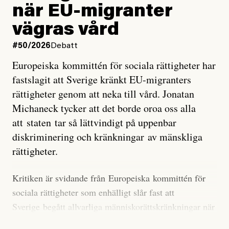
när EU-migranter
Stilla havet blir ovanligt varmt. Det påverkar vädret
vägras vård
över stora delar av världen och under
våren
har
forskare allt oftare varnat för att den här El Niñon
#50/2026
Debatt
kommer att bli extrem.
Europeiska kommittén för sociala rättigheter har
fastslagit att Sverige kränkt EU-migranters
Det verkar vara en underdrift, menar nu Zeke
rättigheter genom att neka till vård. Jonatan
Hausfather.
Michaneck tycker att det borde oroa oss alla
att staten tar så lättvindigt på uppenbar
”Det ser ut som att årets El Niño inte bara med stor
diskriminering och kränkningar av mänskliga
sannolikhet kommer att bli den starkaste sedan
rättigheter.
tillförlitliga mätningar inleddes – den kan till och med
bli den starkaste med en verkligt häpnadsväckande
Kritiken är svidande från Europeiska kommittén för
marginal”, skriver han.
sociala rättigheter som enhälligt slår fast att
Sverige begått allvarliga människorättskränkningar när
Styrkan i El Niño går att förutspå genom att mäta
staten och regioner nekat EU-migranter sjukvård,
avvikelser i havsytans temperatur i ett specifikt område