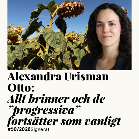
är ganska politiskt”
Jonas Lundström
Publicerad
24 July, 2026
Jesper Lundby
Publicerad
15 July, 2026
Uppdaterad
15 July, 2026
Alexandra Urisman
Otto:
Allt brinner och de
”progressiva”
fortsätter som vanligt
#50/2026
Signerat