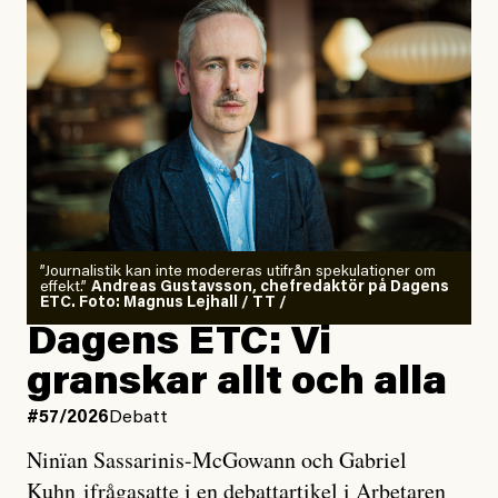
”Journalistik kan inte modereras utifrån spekulationer om
effekt.”
Andreas Gustavsson, chefredaktör på Dagens
ETC. Foto: Magnus Lejhall / TT /
Dagens ETC: Vi
granskar allt och alla
#57/2026
Debatt
Ninïan Sassarinis-McGowann och Gabriel
Kuhn ifrågasatte i en debattartikel i Arbetaren