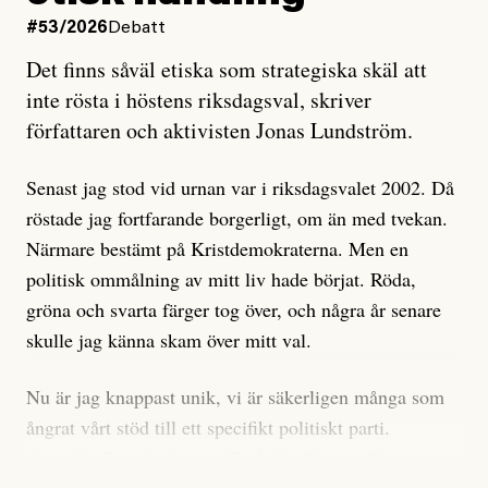
oro inom rörelsen.
#53/2026
Debatt
Artikeln undersöker inte, som ETC påstår, ”vad som
Det finns såväl etiska som strategiska skäl att
är sant, vad som är rykten”, utan den bidrar bara till
inte rösta i höstens riksdagsval, skriver
ännu mer ryktesspridning. Det finns inte ett enda bevis
författaren och aktivisten Jonas Lundström.
på eller ens ett övertygande argument för att den
misstänkta personen är en infiltratör. Det som läsaren
Senast jag stod vid urnan var i riksdagsvalet 2002. Då
får veta är att personen har ändrat sina politiska åsikter
röstade jag fortfarande borgerligt, om än med tvekan.
under åren, att den har raderat tidigare innehåll på sina
Närmare bestämt på Kristdemokraterna. Men en
sociala medier, att artikelns författare inte förstår sig
politisk ommålning av mitt liv hade börjat. Röda,
på personens ekonomi och att det tydligen finns
gröna och svarta färger tog över, och några år senare
anonyma röster inom rörelsen som säger saker som
skulle jag känna skam över mitt val.
”Om du frågar mig så är han en infiltratör”. Det kan
anses vara anledningar att titta närmare på personen,
Nu är jag knappast unik, vi är säkerligen många som
men ingenting av detta är tillräckligt för att hänga ut
ångrat vårt stöd till ett specifikt politiskt parti.
den. Personen nämns visserligen inte vid namn i
Avsevärt färre är de som fått kalla fötter inför
artikeln men är lätt att identifiera för alla som är aktiva
röstningen som sådan.