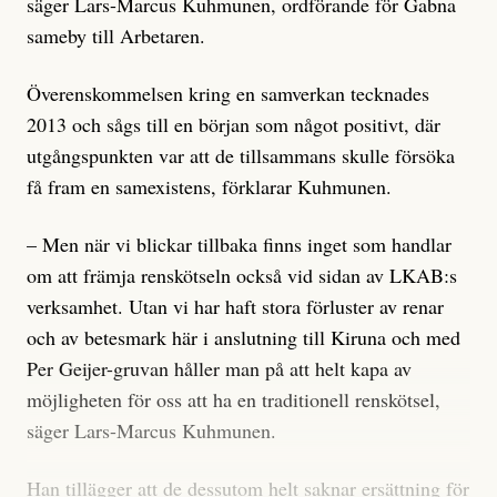
säger Lars-Marcus Kuhmunen, ordförande för Gabna
sameby till Arbetaren.
Överenskommelsen kring en samverkan tecknades
2013 och sågs till en början som något positivt, där
utgångspunkten var att de tillsammans skulle försöka
få fram en samexistens, förklarar Kuhmunen.
– Men när vi blickar tillbaka finns inget som handlar
om att främja renskötseln också vid sidan av LKAB:s
verksamhet. Utan vi har haft stora förluster av renar
och av betesmark här i anslutning till Kiruna och med
Per Geijer-gruvan håller man på att helt kapa av
möjligheten för oss att ha en traditionell renskötsel,
säger Lars-Marcus Kuhmunen.
Han tillägger att de dessutom helt saknar ersättning för