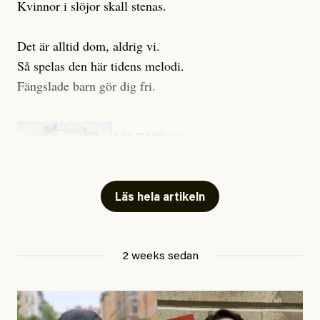
Kvinnor i slöjor skall stenas.
Det är alltid dom, aldrig vi.
Så spelas den här tidens melodi.
Fängslade barn gör dig fri.
#54/2026
Kultur
Snart skrivs boken ”Barn i
fängelse”
Läs hela artikeln
Jesper Lundby
2 weeks sedan
Publicerad
29 July, 2026
Uppdaterad
29 July, 2026