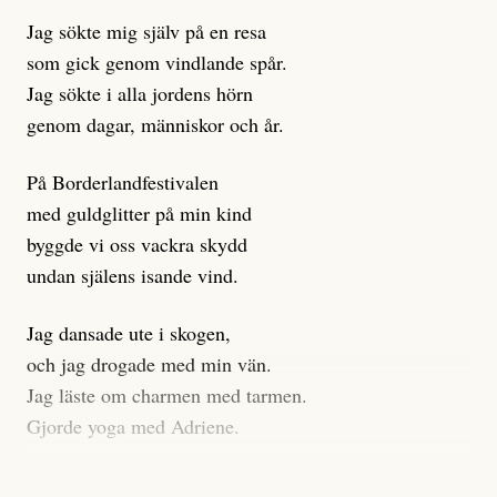
istället prioritera ”sensationalism och klickbete”. Nej,
Jag sökte mig själv på en resa
klickbete är inte intressant för Dagens ETC.
som gick genom vindlande spår.
Journalistiken är låst. En klatschig men korrekt rubrik
Jag sökte i alla jordens hörn
gör förhoppningsvis att en nyfiken beställer
genom dagar, människor och år.
prenumeration, men den avslutas sekunder senare om
inte journalistiken levererar substans. Självklart bygger
På Borderlandfestivalen
dessa granskningar på olika källor, alltifrån domar till
med guldglitter på min kind
en mängd intervjupersoner, inklusive generös
byggde vi oss vackra skydd
möjlighet att bemöta för såväl personen vars motiv att
undan själens isande vind.
engagera sig i Palestinarörelsen ifrågasätts som de
grupper där Säpo-resursen samlade in uppgifter.
Jag dansade ute i skogen,
Researchen är grundlig.
och jag drogade med min vän.
Jag läste om charmen med tarmen.
Möjligen är det egentligen inte journalistikens metod
Gjorde yoga med Adriene.
som stör?
Jag gick till psykologen