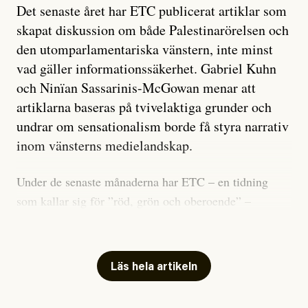
Det senaste året har ETC publicerat artiklar som
skapat diskussion om både Palestinarörelsen och
den utomparlamentariska vänstern, inte minst
vad gäller informationssäkerhet. Gabriel Kuhn
och Ninïan Sassarinis-McGowan menar att
artiklarna baseras på tvivelaktiga grunder och
undrar om sensationalism borde få styra narrativ
inom vänsterns medielandskap.
Under de senaste månaderna har ETC – en tidning
som kallar sig för ”röd, grön och oberoende” –
publicerat två artiklar som vi gärna vill kommentera.
Artiklarna väcker flera frågor: Vem är det som ETC
skriver för? Vad betyder det att vara en ”röd, grön och
Läs hela artikeln
oberoende” tidning? Och vad är egentligen bra
journalistik?