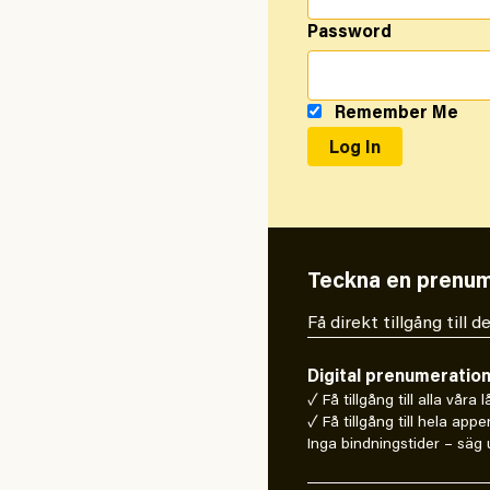
Password
Remember Me
Teckna en prenum
Få direkt tillgång till
Digital prenumeratio
✓ Få tillgång till alla våra 
✓ Få tillgång till hela appe
Inga bindningstider – säg u