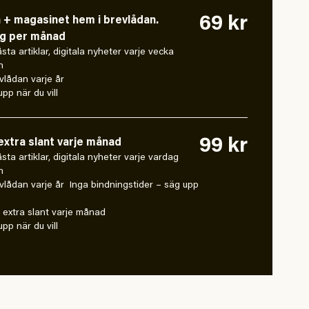
69 kr
n + magasinet hem i brevlådan.
ng per månad
låsta artiklar, digitala nyheter varje vecka
n
vlådan varje år
pp när du vill
99 kr
xtra slant varje månad
 låsta artiklar, digitala nyheter varje vardag
n
vlådan varje år Inga bindningstider – säg upp
extra slant varje månad
pp när du vill