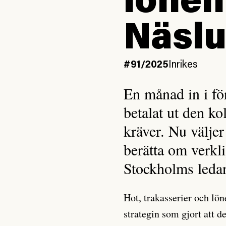
lönen
Näsl
#91/2025
Inrikes
En månad in i fö
betalat ut den ko
kräver. Nu väljer
berätta om verkl
Stockholms ledan
Hot, trakasserier och lö
strategin som gjort att 