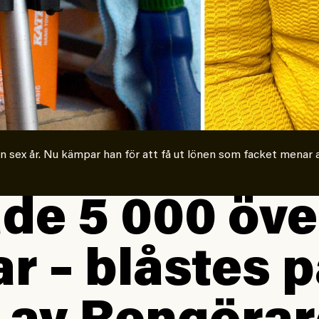
n sex år. Nu kämpar han för att få ut lönen som facket menar 
de 5 000 öve
r – blåstes 