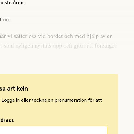
naste åren.
t nu.
är vi sätter oss vid bordet och med hjälp av en
et som nyligen nystats upp och gjort att företaget
.
sa artikeln
l. Logga in eller teckna en prenumeration för att
ddress