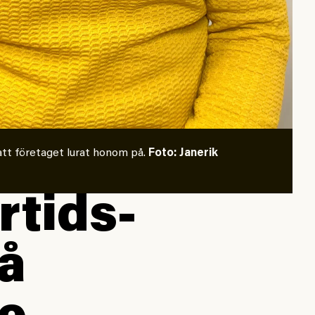
att företaget lurat honom på.
Foto: Janerik
rtids­
på