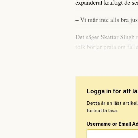
expanderat kraftigt de se
– Vi mår inte alls bra jus
Det säger Skattar Singh n
tolk börjar prata om fall
försatts i facklig blockad
Logga in för att lä
Detta är en låst artike
fortsätta läsa.
Username or Email A