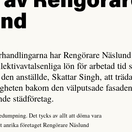
 av Rengöra
und
rhandlingarna har Rengörare Näslund 
llektivavtalsenliga lön för arbetad tid
 den anställde, Skattar Singh, att trä
igheten bakom den välputsade fasaden
de städföretag.
nedumpning. Det tycks av allt att döma vara
det anrika företaget Rengörare Näslund