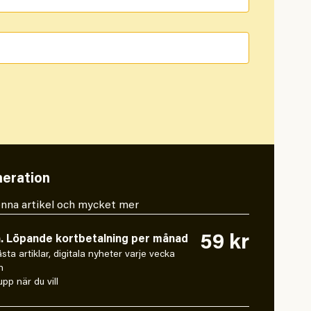
eration
 denna artikel och mycket mer
59 kr
n. Löpande kortbetalning per månad
låsta artiklar, digitala nyheter varje vecka
n
pp när du vill