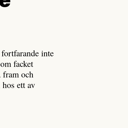
re
fortfarande inte
 som facket
da fram och
 hos ett av