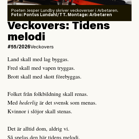
Poeten Jesper Lundby skriver veckoverser i Arbetaren.
Joel Kellgren
Foto: Pontus Lundahl/TT. Montage: Arbetaren
Debattartikel i Arbetaren
Veckovers: Tidens
Publicerad
3 August, 2026
Publicerad
6 August, 2026
melodi
Uppdaterad
3 August, 2026
Uppdaterad
6 August, 2026
#55/2026
Veckovers
Land skall med lag byggas.
Fred skall med vapen tryggas.
Brott skall med skott förebyggas.
Folket från folkbildning skall renas.
Med
hederlig
är det svensk som menas.
Kvinnor i slöjor skall stenas.
Det är alltid dom, aldrig vi.
Så spelas den här tidens melodi.