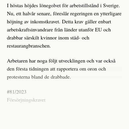
I höstas höjdes lönegolvet för arbetstillstånd i Sverige.
Nu, ett halvår senare, föreslår regeringen en ytterligare
höjning av inkomstkravet. Detta krav gäller enbart
arbetskraftsinvandrare från länder utanför EU och
drabbar särskilt kvinnor inom städ- och
restaurangbranschen.
Arbetaren har noga följt utvecklingen och var också
den första tidningen att rapportera om oron och
protesterna bland de drabbade.
#81/2023
Försörjningskravet
Flera protester mot det nya lönegolvet