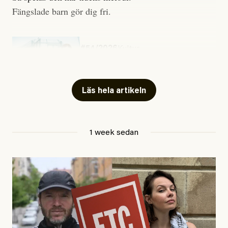
Fängslade barn gör dig fri.
#54/2026
Kultur
Snart skrivs boken ”Barn i
fängelse”
Läs hela artikeln
Jesper Lundby
1 week sedan
Publicerad
29 July, 2026
Uppdaterad
29 July, 2026