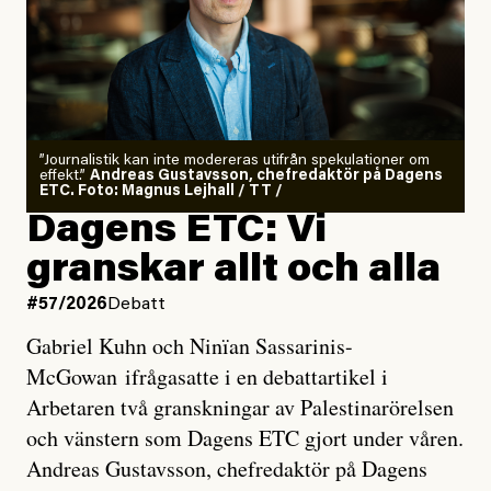
”Journalistik kan inte modereras utifrån spekulationer om
effekt.”
Andreas Gustavsson, chefredaktör på Dagens
ETC. Foto: Magnus Lejhall / TT /
Dagens ETC: Vi
granskar allt och alla
#57/2026
Debatt
Gabriel Kuhn och Ninïan Sassarinis-
McGowan ifrågasatte i en debattartikel i
Arbetaren två granskningar av Palestinarörelsen
och vänstern som Dagens ETC gjort under våren.
Andreas Gustavsson, chefredaktör på Dagens