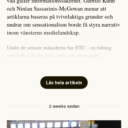
vad gäller informationssäkerhet. Gabriel Kuhn
och Ninïan Sassarinis-McGowan menar att
artiklarna baseras på tvivelaktiga grunder och
undrar om sensationalism borde få styra narrativ
inom vänsterns medielandskap.
Under de senaste månaderna har ETC – en tidning
som kallar sig för ”röd, grön och oberoende” –
publicerat två artiklar som vi gärna vill kommentera.
Artiklarna väcker flera frågor: Vem är det som ETC
skriver för? Vad betyder det att vara en ”röd, grön och
Läs hela artikeln
oberoende” tidning? Och vad är egentligen bra
journalistik?
2 weeks sedan
Den första artikeln publicerades den 10 mars 2026.
Titeln är
”Mystiska mannen förföljde ministern –
utpekas som israelisk infiltratör”
. Enligt ingressen