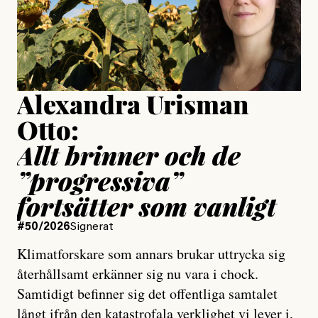
Jesper Lundby
Publicerad
15 July, 2026
Uppdaterad
15 July, 2026
Alexandra Urisman
Otto:
Allt brinner och de
”progressiva”
fortsätter som vanligt
#50/2026
Signerat
Klimatforskare som annars brukar uttrycka sig
återhållsamt erkänner sig nu vara i chock.
Samtidigt befinner sig det offentliga samtalet
långt ifrån den katastrofala verklighet vi lever i,