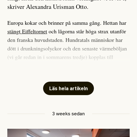
skriver Alexandra Urisman Otto.
Europa kokar och brinner på samma gång. Hettan har
stängt Eiffeltornet
och lågorna står höga strax utanför
den franska huvudstaden. Hundratals människor har
dött i drunkningsolyckor och den senaste värmeböljan
(vi går redan in i sommarens tredje) kopplas till
tiotusentals för tidiga
dödsfall
.
Har du också panik i hettan? Känns det som en
mardröm? Bra, allt annat vore fullständigt orimligt.
Läs hela artikeln
Klimatforskaren Zeke Hausfather
skrev
på måndagen
att han brukar vara ganska återhållsam när han
3 weeks sedan
diskuterar klimatdata. Bara en enda gång – i
september 2023, när de globala temperaturerna för