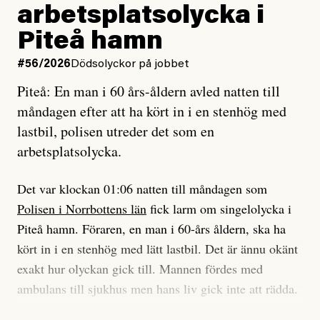
Vad betyder det att vara en röd, grön och oberoende
arbetsplatsolycka i
enligt uråldrig metod
tidning?
och lade min sista ungdom
Piteå hamn
på att laga en gammal bod.
Vad är bra journalistik?
#56/2026
Dödsolyckor på jobbet
Piteå: En man i 60 års-åldern avled natten till
Jag sökte ljuset och meningen,
Ett försök till korta svar som jag hoppas kan förtydliga
måndagen efter att ha kört in i en stenhög med
efter det som var rent, rätt och sant,
för Kuhn och Sassarinis-McGowan och andra hur jag
lastbil, polisen utreder det som en
och aldrig såg jag det klarare än
som chefredaktör ser på Dagens ETC:s uppdrag och
arbetsplatsolycka.
när jag ombord på bussen hjälpte en tant.
roll.
Det var klockan 01:06 natten till måndagen som
Vi skriver för våra läsare som vill bli informerade,
Polisen i Norrbottens län
fick larm om singelolycka i
#23/2026
Intervjun
överraskade, bekräftade, utmanade – och som kräver
Jesper Lundby: ”Livet i sig
Piteå hamn. Föraren, en man i 60-års åldern, ska ha
att vi granskar allt och alla.
är ganska politiskt”
kört in i en stenhög med lätt lastbil. Det är ännu okänt
exakt hur olyckan gick till. Mannen fördes med
Vi är som sagt en röd, grön och oberoende tidning.
ambulans till sjukhus men hans liv gick inte att rädda.
Det betyder en annan journalistik än vad du hittar i
exempelvis Dagens Nyheter. Det märks på ledarsidan
Jesper Lundby