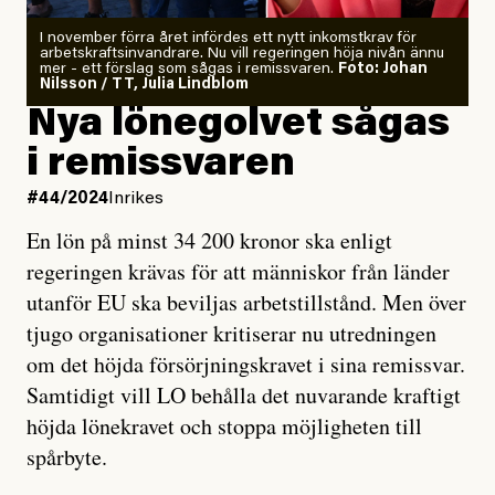
I november förra året infördes ett nytt inkomstkrav för
arbetskraftsinvandrare. Nu vill regeringen höja nivån ännu
mer - ett förslag som sågas i remissvaren.
Foto: Johan
Nilsson / TT, Julia Lindblom
Nya lönegolvet sågas
i remissvaren
#44/2024
Inrikes
En lön på minst 34 200 kronor ska enligt
regeringen krävas för att människor från länder
utanför EU ska beviljas arbetstillstånd. Men över
tjugo organisationer kritiserar nu utredningen
om det höjda försörjningskravet i sina remissvar.
Samtidigt vill LO behålla det nuvarande kraftigt
höjda lönekravet och stoppa möjligheten till
spårbyte.