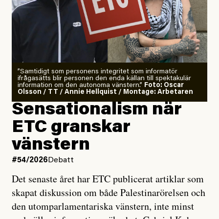
”Samtidigt som personens integritet som informatör
ifrågasätts blir personen den enda källan till spektakulär
information om den autonoma vänstern.”
Foto: Oscar
Olsson / TT / Annie Hellquist / Montage: Arbetaren
Sensationalism när
ETC granskar
vänstern
#54/2026
Debatt
Det senaste året har ETC publicerat artiklar som
skapat diskussion om både Palestinarörelsen och
den utomparlamentariska vänstern, inte minst