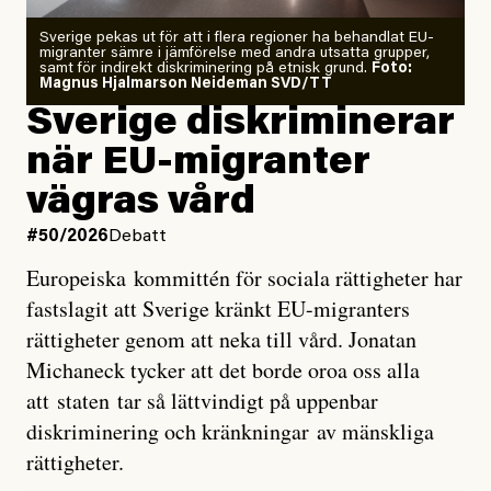
Zeke Hausfather är chockad igen efter att ha
Sverige pekas ut för att i flera regioner ha behandlat EU-
analyserat hur de olika klimatmodellerna bedömer
migranter sämre i jämförelse med andra utsatta grupper,
samt för indirekt diskriminering på etnisk grund.
Foto:
läget för hur den begynnande El Niño-händelsen ska
Magnus Hjalmarson Neideman SVD/TT
utveckla sig. El Niño är ett återkommande
Sverige diskriminerar
väderfenomen som uppstår när havsvattnet i delar av
när EU-migranter
Stilla havet blir ovanligt varmt. Det påverkar vädret
vägras vård
över stora delar av världen och under
våren
har
forskare allt oftare varnat för att den här El Niñon
#50/2026
Debatt
kommer att bli extrem.
Europeiska kommittén för sociala rättigheter har
fastslagit att Sverige kränkt EU-migranters
Det verkar vara en underdrift, menar nu Zeke
rättigheter genom att neka till vård. Jonatan
Hausfather.
Michaneck tycker att det borde oroa oss alla
att staten tar så lättvindigt på uppenbar
”Det ser ut som att årets El Niño inte bara med stor
diskriminering och kränkningar av mänskliga
sannolikhet kommer att bli den starkaste sedan
rättigheter.
tillförlitliga mätningar inleddes – den kan till och med