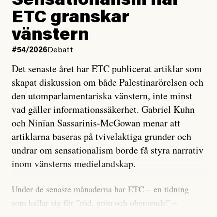
Sensationalism när
ETC granskar
vänstern
#54/2026
Debatt
Det senaste året har ETC publicerat artiklar som
skapat diskussion om både Palestinarörelsen och
den utomparlamentariska vänstern, inte minst
vad gäller informationssäkerhet. Gabriel Kuhn
och Ninïan Sassarinis-McGowan menar att
artiklarna baseras på tvivelaktiga grunder och
undrar om sensationalism borde få styra narrativ
inom vänsterns medielandskap.
Under de senaste månaderna har ETC – en tidning
som kallar sig för ”röd, grön och oberoende” –
publicerat två artiklar som vi gärna vill kommentera.