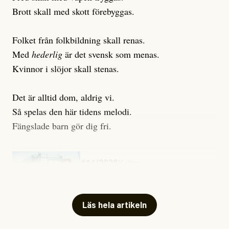
Brott skall med skott förebyggas.
Folket från folkbildning skall renas.
Med
hederlig
är det svensk som menas.
Kvinnor i slöjor skall stenas.
Det är alltid dom, aldrig vi.
Så spelas den här tidens melodi.
Fängslade barn gör dig fri.
#54/2026
Kultur
Snart skrivs boken ”Barn i
fängelse”
Läs hela artikeln