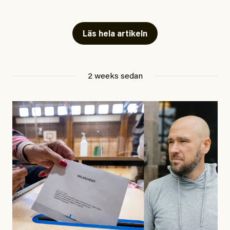
Artiklarna väcker flera frågor: Vem är det som ETC
skriver för? Vad betyder det att vara en ”röd, grön och
Läs hela artikeln
oberoende” tidning? Och vad är egentligen bra
journalistik?
2 weeks sedan
Den första artikeln publicerades den 10 mars 2026.
Titeln är
”Mystiska mannen förföljde ministern –
utpekas som israelisk infiltratör”
. Enligt ingressen
handlar artikeln om en person vars ”bakgrund skapar
splittring och oro i rörelsen”. Problemet är att artikeln
skapar betydligt mer oro i palestinarörelsen – och den
oberoende vänstern – än den porträtterade personen
eller dess bakgrund.
Det finns en väldigt enkel regel inom alla politiska
rörelser när det gäller misstänkta infiltratörer: