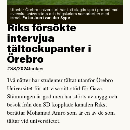
Utanför Örebro universitet har tält slagits upp i protest mot
svenska universitets och högskolors samarbeten med
Israel.
Foto: Joeri van der Sype
Riks försökte
intervjua
tältockupanter i
Örebro
#38/2024
Inrikes
Två nätter har studenter tältat utanför Örebro
Universitet för att visa sitt stöd för Gaza.
Stämningen är god men har störts av mygg och
besök från den SD-kopplade kanalen Riks,
berättar Mohamad Amro som är en av de som
tältar vid universitetet.