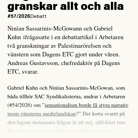
granskar allt och alla
#57/2026
Debatt
Ninïan Sassarinis-McGowann och Gabriel
Kuhn ifrågasatte i en debattartikel i Arbetaren
två granskningar av Palestinarörelsen och
vänstern som Dagens ETC gjort under våren.
Andreas Gustavsson, chefredaktör på Dagens
ETC, svarar.
Gabriel Kuhn och Ninïan Sassarinis-McGowan, som
båda tillhör SAC Syndikalisterna, undrar i Arbetaren
(#54/2026) om ”
sensationalism borde få styra narrativ
inom vänsterns medielandskap
?” Det korta svaret på
den lagom insinuanta frågan är att nej, självklart inte.
Men däremot tror jag fler inom detta vänsterns