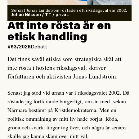
Antingen har en bevis på att de är infiltratörer, och då
Senast Jonas Lundström röstade i ett riksdagsval var 2002.
ska en gå ut med det så fort det bara går för att skydda
Johan Nilsson / TT / privat.
rörelsen. Eller så har en inga bevis, bara misstankar,
Att inte rösta är en
och då ska en efterforska diskret, just för att inte skapa
etisk handling
oro inom rörelsen.
#53/2026
Debatt
Artikeln undersöker inte, som ETC påstår, ”vad som
Det finns såväl etiska som strategiska skäl att
är sant, vad som är rykten”, utan den bidrar bara till
inte rösta i höstens riksdagsval, skriver
ännu mer ryktesspridning. Det finns inte ett enda bevis
författaren och aktivisten Jonas Lundström.
på eller ens ett övertygande argument för att den
misstänkta personen är en infiltratör. Det som läsaren
Senast jag stod vid urnan var i riksdagsvalet 2002. Då
får veta är att personen har ändrat sina politiska åsikter
röstade jag fortfarande borgerligt, om än med tvekan.
under åren, att den har raderat tidigare innehåll på sina
Närmare bestämt på Kristdemokraterna. Men en
sociala medier, att artikelns författare inte förstår sig
politisk ommålning av mitt liv hade börjat. Röda,
på personens ekonomi och att det tydligen finns
gröna och svarta färger tog över, och några år senare
anonyma röster inom rörelsen som säger saker som
skulle jag känna skam över mitt val.