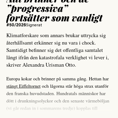
”progressiva”
fortsätter som vanligt
#50/2026
Signerat
Klimatforskare som annars brukar uttrycka sig
återhållsamt erkänner sig nu vara i chock.
Samtidigt befinner sig det offentliga samtalet
långt ifrån den katastrofala verklighet vi lever i,
skriver Alexandra Urisman Otto.
Europa kokar och brinner på samma gång. Hettan har
stängt Eiffeltornet
och lågorna står höga strax utanför
den franska huvudstaden. Hundratals människor har
dött i drunkningsolyckor och den senaste värmeböljan
(vi går redan in i sommarens tredje) kopplas till
tiotusentals för tidiga
dödsfall
.