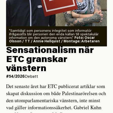
”Samtidigt som personens integritet som informatör
ifrågasätts blir personen den enda källan till spektakulär
information om den autonoma vänstern.”
Foto: Oscar
Olsson / TT / Annie Hellquist / Montage: Arbetaren
Sensationalism när
ETC granskar
vänstern
#54/2026
Debatt
Det senaste året har ETC publicerat artiklar som
skapat diskussion om både Palestinarörelsen och
den utomparlamentariska vänstern, inte minst
vad gäller informationssäkerhet. Gabriel Kuhn