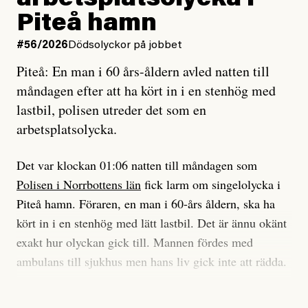
enligt uråldrig metod
tidning?
och lade min sista ungdom
Piteå hamn
på att laga en gammal bod.
Vad är bra journalistik?
#56/2026
Dödsolyckor på jobbet
Piteå: En man i 60 års-åldern avled natten till
Jag sökte ljuset och meningen,
Ett försök till korta svar som jag hoppas kan förtydliga
måndagen efter att ha kört in i en stenhög med
efter det som var rent, rätt och sant,
för Kuhn och Sassarinis-McGowan och andra hur jag
lastbil, polisen utreder det som en
och aldrig såg jag det klarare än
som chefredaktör ser på Dagens ETC:s uppdrag och
arbetsplatsolycka.
när jag ombord på bussen hjälpte en tant.
roll.
Det var klockan 01:06 natten till måndagen som
Vi skriver för våra läsare som vill bli informerade,
Polisen i Norrbottens län
fick larm om singelolycka i
#23/2026
Intervjun
överraskade, bekräftade, utmanade – och som kräver
Jesper Lundby: ”Livet i sig
Piteå hamn. Föraren, en man i 60-års åldern, ska ha
att vi granskar allt och alla.
är ganska politiskt”
kört in i en stenhög med lätt lastbil. Det är ännu okänt
exakt hur olyckan gick till. Mannen fördes med
Vi är som sagt en röd, grön och oberoende tidning.
ambulans till sjukhus men hans liv gick inte att rädda.
Det betyder en annan journalistik än vad du hittar i
exempelvis Dagens Nyheter. Det märks på ledarsidan
Jesper Lundby
– Vi utreder det som en arbetsplatsolycka och har
men också i nyhetsbevakningen. Det handlar om
Publicerad
5 August, 2026