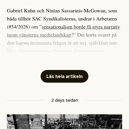
Gabriel Kuhn och Ninïan Sassarinis-McGowan, som
båda tillhör SAC Syndikalisterna, undrar i Arbetaren
(#54/2026) om ”
sensationalism borde få styra narrativ
inom vänsterns medielandskap
?” Det korta svaret på
den lagom insinuanta frågan är att nej, självklart inte.
Men däremot tror jag fler inom detta vänsterns
medielandskap skulle må bra av en sund populism, i
betydelsen att göra avslöjande och undersökande
journalistik som vänder sig till många snarare än att
Läs hela artikeln
jaga inbördes beundran. Det har i alla fall fungerat för
Dagens ETC.
2 days sedan
Det är två specifika artiklar som Kuhn och Sassarinis-
McGowan riktar sin kritik mot.