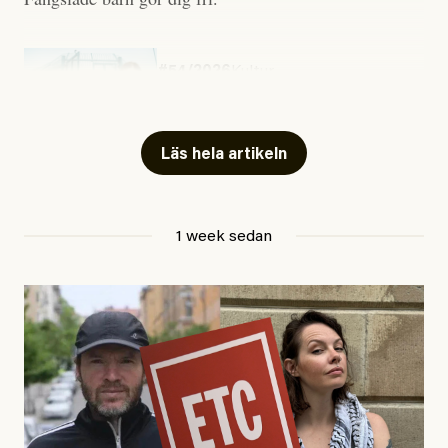
#54/2026
Kultur
Snart skrivs boken ”Barn i
fängelse”
Läs hela artikeln
Jesper Lundby
1 week sedan
Publicerad
29 July, 2026
Uppdaterad
29 July, 2026