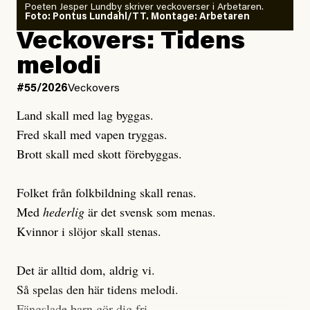
Poeten Jesper Lundby skriver veckoverser i Arbetaren.
Joel Kellgren
Foto: Pontus Lundahl/TT. Montage: Arbetaren
Debattartikel i Arbetaren
Veckovers: Tidens
Publicerad
3 August, 2026
Publicerad
6 August, 2026
melodi
Uppdaterad
3 August, 2026
Uppdaterad
6 August, 2026
#55/2026
Veckovers
Land skall med lag byggas.
Fred skall med vapen tryggas.
Brott skall med skott förebyggas.
Folket från folkbildning skall renas.
Med
hederlig
är det svensk som menas.
Kvinnor i slöjor skall stenas.
Det är alltid dom, aldrig vi.
Så spelas den här tidens melodi.
Fängslade barn gör dig fri.