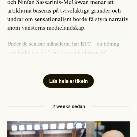
och Ninïan Sassarinis-McGowan menar att
artiklarna baseras på tvivelaktiga grunder och
undrar om sensationalism borde få styra narrativ
inom vänsterns medielandskap.
Under de senaste månaderna har ETC – en tidning
som kallar sig för ”röd, grön och oberoende” –
publicerat två artiklar som vi gärna vill kommentera.
Artiklarna väcker flera frågor: Vem är det som ETC
skriver för? Vad betyder det att vara en ”röd, grön och
Läs hela artikeln
oberoende” tidning? Och vad är egentligen bra
journalistik?
2 weeks sedan
Den första artikeln publicerades den 10 mars 2026.
Titeln är
”Mystiska mannen förföljde ministern –
utpekas som israelisk infiltratör”
. Enligt ingressen
handlar artikeln om en person vars ”bakgrund skapar