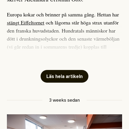
Europa kokar och brinner på samma gång. Hettan har
stängt Eiffeltornet
och lågorna står höga strax utanför
den franska huvudstaden. Hundratals människor har
dött i drunkningsolyckor och den senaste värmeböljan
(vi går redan in i sommarens tredje) kopplas till
tiotusentals för tidiga
dödsfall
.
Har du också panik i hettan? Känns det som en
mardröm? Bra, allt annat vore fullständigt orimligt.
Läs hela artikeln
Klimatforskaren Zeke Hausfather
skrev
på måndagen
att han brukar vara ganska återhållsam när han
3 weeks sedan
diskuterar klimatdata. Bara en enda gång – i
september 2023, när de globala temperaturerna för
månaden visade sig vara hela 0,5 °C varmare än någon