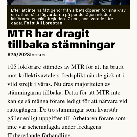
Efter att inte ha fått gehör från arbetsköparen för sina krav
om att behålla tågvärdarna på pendeltågen inledde
lokförarna en vild strejk den 17 april, som varade i tre
dagar.
Foto: Ali Lorestani
MTR har dragit
tillbaka stämningar
#75/2023
Inrikes
105 lokförare stämdes av MTR för att ha brutit
mot kollektivavtalets fredsplikt när de gick ut i
vild strejk i våras. Nu dras majoriteten av
stämningarna tillbaka. Detta för att MTR inte
kan ge så många förare ledigt för att närvara vid
rättegången. De tio stämningar som kvarstår
gäller enligt uppgifter till Arbetaren förare som
inte var schemalagda under fredagens
förberedande förhandling.