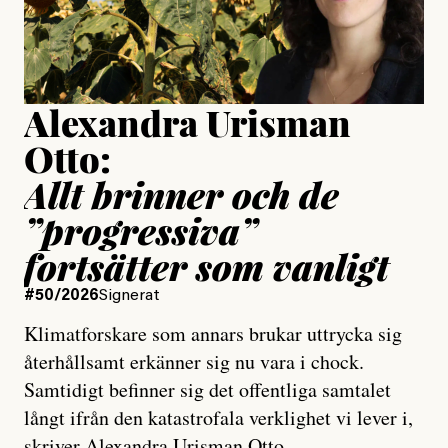
Publicerad
15 July, 2026
Uppdaterad
15 July, 2026
Alexandra Urisman
Otto:
Allt brinner och de
”progressiva”
fortsätter som vanligt
#50/2026
Signerat
Klimatforskare som annars brukar uttrycka sig
återhållsamt erkänner sig nu vara i chock.
Samtidigt befinner sig det offentliga samtalet
långt ifrån den katastrofala verklighet vi lever i,
skriver Alexandra Urisman Otto.