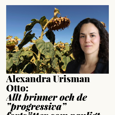
, aktivist och författare
Jonas Lundström
#23/2026
Intervjun
Jesper Lundby: ”Livet i sig
är ganska politiskt”
Jonas Lundström
Publicerad
24 July, 2026
Jesper Lundby
Publicerad
15 July, 2026
Uppdaterad
15 July, 2026
Alexandra Urisman
Otto:
Allt brinner och de
”progressiva”