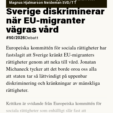
läget för hur den begynnande El Niño-händelsen ska
Magnus Hjalmarson Neideman SVD/TT
utveckla sig. El Niño är ett återkommande
Sverige diskriminerar
väderfenomen som uppstår när havsvattnet i delar av
när EU-migranter
Stilla havet blir ovanligt varmt. Det påverkar vädret
vägras vård
över stora delar av världen och under
våren
har
forskare allt oftare varnat för att den här El Niñon
#50/2026
Debatt
kommer att bli extrem.
Europeiska kommittén för sociala rättigheter har
fastslagit att Sverige kränkt EU-migranters
Det verkar vara en underdrift, menar nu Zeke
rättigheter genom att neka till vård. Jonatan
Hausfather.
Michaneck tycker att det borde oroa oss alla
att staten tar så lättvindigt på uppenbar
”Det ser ut som att årets El Niño inte bara med stor
diskriminering och kränkningar av mänskliga
sannolikhet kommer att bli den starkaste sedan
rättigheter.
tillförlitliga mätningar inleddes – den kan till och med
bli den starkaste med en verkligt häpnadsväckande
Kritiken är svidande från Europeiska kommittén för
marginal”, skriver han.
sociala rättigheter som enhälligt slår fast att