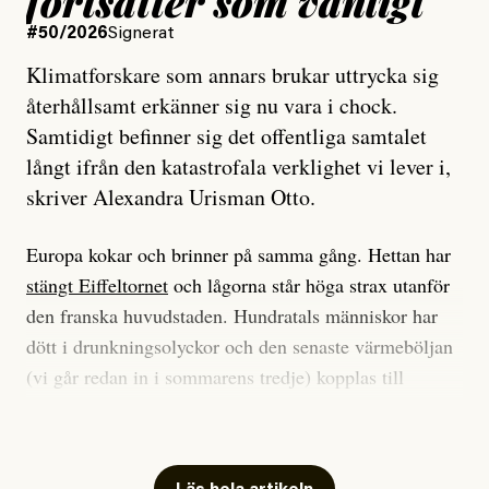
fortsätter som vanligt
#50/2026
Signerat
Klimatforskare som annars brukar uttrycka sig
återhållsamt erkänner sig nu vara i chock.
Samtidigt befinner sig det offentliga samtalet
långt ifrån den katastrofala verklighet vi lever i,
skriver Alexandra Urisman Otto.
Europa kokar och brinner på samma gång. Hettan har
stängt Eiffeltornet
och lågorna står höga strax utanför
den franska huvudstaden. Hundratals människor har
dött i drunkningsolyckor och den senaste värmeböljan
(vi går redan in i sommarens tredje) kopplas till
tiotusentals för tidiga
dödsfall
.
Har du också panik i hettan? Känns det som en