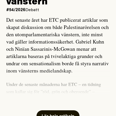
vänstern
#54/2026
Debatt
Det senaste året har ETC publicerat artiklar som
skapat diskussion om både Palestinarörelsen och
den utomparlamentariska vänstern, inte minst
vad gäller informationssäkerhet. Gabriel Kuhn
och Ninïan Sassarinis-McGowan menar att
artiklarna baseras på tvivelaktiga grunder och
undrar om sensationalism borde få styra narrativ
inom vänsterns medielandskap.
Under de senaste månaderna har ETC – en tidning
som kallar sig för ”röd, grön och oberoende” –
publicerat två artiklar som vi gärna vill kommentera.
Artiklarna väcker flera frågor: Vem är det som ETC
skriver för? Vad betyder det att vara en ”röd, grön och