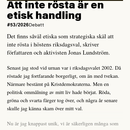
rörelsen. Eller så har en inga bevis, bara misstankar,
Att inte rösta är en
och då ska en efterforska diskret, just för att inte skapa
etisk handling
oro inom rörelsen.
#53/2026
Debatt
Artikeln undersöker inte, som ETC påstår, ”vad som
Det finns såväl etiska som strategiska skäl att
är sant, vad som är rykten”, utan den bidrar bara till
inte rösta i höstens riksdagsval, skriver
ännu mer ryktesspridning. Det finns inte ett enda bevis
författaren och aktivisten Jonas Lundström.
på eller ens ett övertygande argument för att den
misstänkta personen är en infiltratör. Det som läsaren
Senast jag stod vid urnan var i riksdagsvalet 2002. Då
får veta är att personen har ändrat sina politiska åsikter
röstade jag fortfarande borgerligt, om än med tvekan.
under åren, att den har raderat tidigare innehåll på sina
Närmare bestämt på Kristdemokraterna. Men en
sociala medier, att artikelns författare inte förstår sig
politisk ommålning av mitt liv hade börjat. Röda,
på personens ekonomi och att det tydligen finns
gröna och svarta färger tog över, och några år senare
anonyma röster inom rörelsen som säger saker som
skulle jag känna skam över mitt val.
”Om du frågar mig så är han en infiltratör”. Det kan
anses vara anledningar att titta närmare på personen,
Nu är jag knappast unik, vi är säkerligen många som