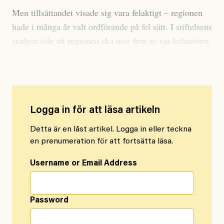
Men tillsättandet visade sig vara felaktigt – regionen
hade i många år valt ordförande på fel sätt. I stiftelsens
stadgar står att regionen ska utse fem av sju ledamöter,
och att det är styrelsen själv som utser ordförande.
Logga in för att läsa artikeln
Detta är en låst artikel. Logga in eller teckna
en prenumeration för att fortsätta läsa.
Username or Email Address
Password