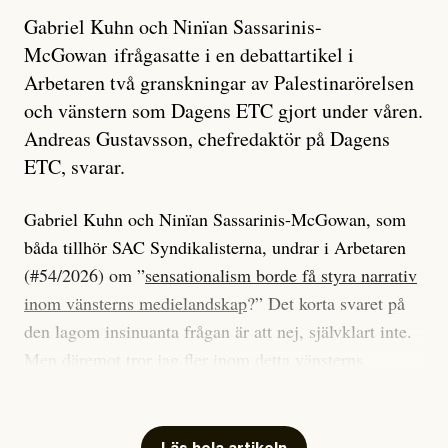
Gabriel Kuhn och Ninïan Sassarinis-
McGowan ifrågasatte i en debattartikel i
Arbetaren två granskningar av Palestinarörelsen
och vänstern som Dagens ETC gjort under våren.
Andreas Gustavsson, chefredaktör på Dagens
ETC, svarar.
Gabriel Kuhn och Ninïan Sassarinis-McGowan, som
båda tillhör SAC Syndikalisterna, undrar i Arbetaren
(#54/2026) om ”
sensationalism borde få styra narrativ
inom vänsterns medielandskap
?” Det korta svaret på
den lagom insinuanta frågan är att nej, självklart inte.
Men däremot tror jag fler inom detta vänsterns
medielandskap skulle må bra av en sund populism, i
betydelsen att göra avslöjande och undersökande
journalistik som vänder sig till många snarare än att