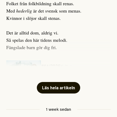
Folket från folkbildning skall renas.
Med
hederlig
är det svensk som menas.
Kvinnor i slöjor skall stenas.
Det är alltid dom, aldrig vi.
Så spelas den här tidens melodi.
Fängslade barn gör dig fri.
#54/2026
Kultur
Snart skrivs boken ”Barn i
fängelse”
Läs hela artikeln
Jesper Lundby
1 week sedan
Publicerad
29 July, 2026