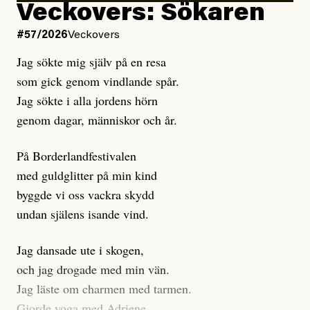
Kuhn och Sassarinis-McGowan hävdar att
Veckovers: Sökaren
Dagens ETC arbetar med ”opålitliga källor” för att
#57/2026
Veckovers
istället prioritera ”sensationalism och klickbete”. Nej,
Jag sökte mig själv på en resa
klickbete är inte intressant för Dagens ETC.
som gick genom vindlande spår.
Journalistiken är låst. En klatschig men korrekt rubrik
Jag sökte i alla jordens hörn
gör förhoppningsvis att en nyfiken beställer
genom dagar, människor och år.
prenumeration, men den avslutas sekunder senare om
inte journalistiken levererar substans. Självklart bygger
På Borderlandfestivalen
dessa granskningar på olika källor, alltifrån domar till
med guldglitter på min kind
en mängd intervjupersoner, inklusive generös
byggde vi oss vackra skydd
möjlighet att bemöta för såväl personen vars motiv att
undan själens isande vind.
engagera sig i Palestinarörelsen ifrågasätts som de
grupper där Säpo-resursen samlade in uppgifter.
Jag dansade ute i skogen,
Researchen är grundlig.
och jag drogade med min vän.
Jag läste om charmen med tarmen.
Möjligen är det egentligen inte journalistikens metod
Gjorde yoga med Adriene.