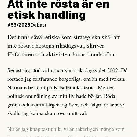
rörelsen. Eller så har en inga bevis, bara misstankar,
Att inte rösta är en
och då ska en efterforska diskret, just för att inte skapa
etisk handling
oro inom rörelsen.
#53/2026
Debatt
Artikeln undersöker inte, som ETC påstår, ”vad som
Det finns såväl etiska som strategiska skäl att
är sant, vad som är rykten”, utan den bidrar bara till
inte rösta i höstens riksdagsval, skriver
ännu mer ryktesspridning. Det finns inte ett enda bevis
författaren och aktivisten Jonas Lundström.
på eller ens ett övertygande argument för att den
misstänkta personen är en infiltratör. Det som läsaren
Senast jag stod vid urnan var i riksdagsvalet 2002. Då
får veta är att personen har ändrat sina politiska åsikter
röstade jag fortfarande borgerligt, om än med tvekan.
under åren, att den har raderat tidigare innehåll på sina
Närmare bestämt på Kristdemokraterna. Men en
sociala medier, att artikelns författare inte förstår sig
politisk ommålning av mitt liv hade börjat. Röda,
på personens ekonomi och att det tydligen finns
gröna och svarta färger tog över, och några år senare
anonyma röster inom rörelsen som säger saker som
skulle jag känna skam över mitt val.
”Om du frågar mig så är han en infiltratör”. Det kan
anses vara anledningar att titta närmare på personen,
Nu är jag knappast unik, vi är säkerligen många som