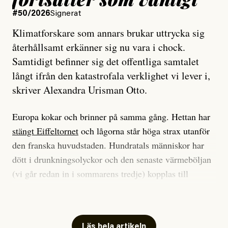
#50/2026
Signerat
Klimatforskare som annars brukar uttrycka sig
återhållsamt erkänner sig nu vara i chock.
Samtidigt befinner sig det offentliga samtalet
långt ifrån den katastrofala verklighet vi lever i,
skriver Alexandra Urisman Otto.
Europa kokar och brinner på samma gång. Hettan har
stängt Eiffeltornet
och lågorna står höga strax utanför
den franska huvudstaden. Hundratals människor har
dött i drunkningsolyckor och den senaste värmeböljan
(vi går redan in i sommarens tredje) kopplas till
tiotusentals för tidiga
dödsfall
.
Har du också panik i hettan? Känns det som en
Läs hela artikeln