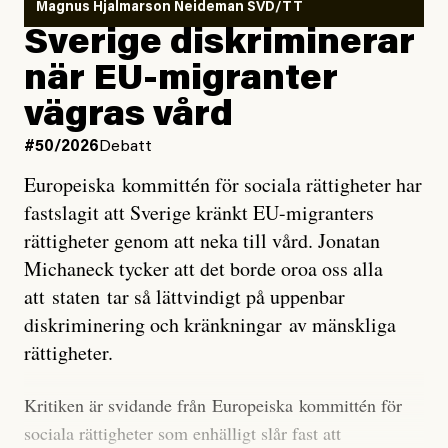
läget för hur den begynnande El Niño-händelsen ska
Magnus Hjalmarson Neideman SVD/TT
utveckla sig. El Niño är ett återkommande
Sverige diskriminerar
väderfenomen som uppstår när havsvattnet i delar av
när EU-migranter
Stilla havet blir ovanligt varmt. Det påverkar vädret
vägras vård
över stora delar av världen och under
våren
har
forskare allt oftare varnat för att den här El Niñon
#50/2026
Debatt
kommer att bli extrem.
Europeiska kommittén för sociala rättigheter har
fastslagit att Sverige kränkt EU-migranters
Det verkar vara en underdrift, menar nu Zeke
rättigheter genom att neka till vård. Jonatan
Hausfather.
Michaneck tycker att det borde oroa oss alla
att staten tar så lättvindigt på uppenbar
”Det ser ut som att årets El Niño inte bara med stor
diskriminering och kränkningar av mänskliga
sannolikhet kommer att bli den starkaste sedan
rättigheter.
tillförlitliga mätningar inleddes – den kan till och med
bli den starkaste med en verkligt häpnadsväckande
Kritiken är svidande från Europeiska kommittén för
marginal”, skriver han.
sociala rättigheter som enhälligt slår fast att