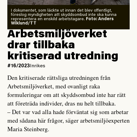
I dokumentet, som läckte ut innan det blev offentligt,
föreslog myndigheten att skyddsombud inte ska kunna
representera en enskild arbetstagare.
Foto: Anders
Wiklund/TT
Arbetsmiljöverket
drar tillbaka
kritiserad utredning
#16/2023
Inrikes
Den kritiserade rättsliga utredningen från
Arbetsmiljöverket, med ovanligt raka
formuleringar om att skyddsombud inte har rätt
att företräda individer, dras nu helt tillbaka.
– Det var vad alla hade förväntat sig som arbetar
med sådana här frågor, säger arbetsmiljöexperten
Maria Steinberg.