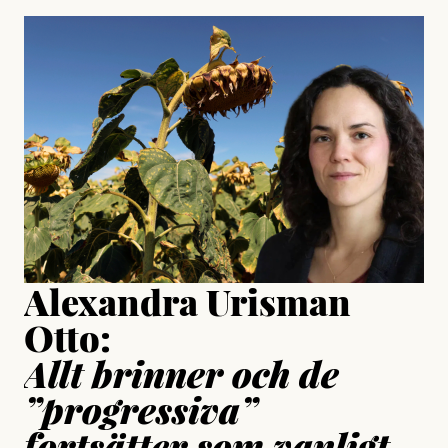
Jonas Lundström
#23/2026
Intervjun
Jesper Lundby: ”Livet i sig
är ganska politiskt”
Jonas Lundström
Publicerad
24 July, 2026
Jesper Lundby
Publicerad
15 July, 2026
Uppdaterad
15 July, 2026
Alexandra Urisman
Otto:
Allt brinner och de
”progressiva”
fortsätter som vanligt