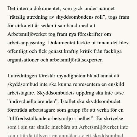
Det interna dokumentet, som gick under namnet
“rättslig utredning av skyddsombudens roll”, togs fram
för cirka ett år sedan i samband med att
Arbetsmiljöverket tog fram nya föreskrifter om
arbetsanpassning. Dokumentet läckte ut innan det blev
offentligt och fick genast kraftig kritik från fackliga
organisationer och arbetsmiljörättsexperter.
I utredningen föreslår myndigheten bland annat att
skyddsombud inte ska kunna representera en enskild
arbetstagare. Skyddsombudets uppdrag ska inte avse
”individuella ärenden”. Istället ska skyddsombudet
företräda arbetstagare som grupp för att verka för en
”tillfredsställande arbetsmiljö i helhet”. En skrivelse
som i sin tur skulle innebära att Arbetsmiljöverket inte
kan utfärda tillsyn i en anmälan av ett skyddsombud