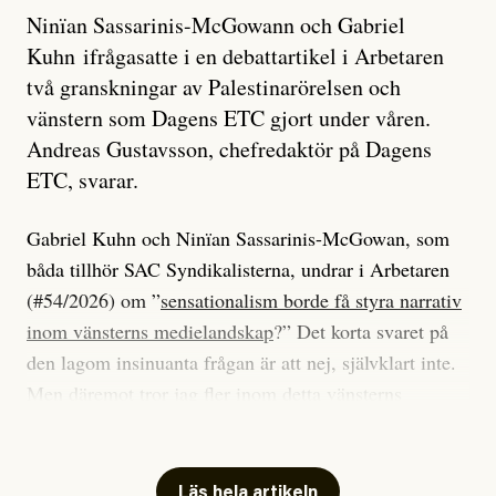
Ninïan Sassarinis-McGowann och Gabriel
Kuhn ifrågasatte i en debattartikel i Arbetaren
två granskningar av Palestinarörelsen och
vänstern som Dagens ETC gjort under våren.
Andreas Gustavsson, chefredaktör på Dagens
ETC, svarar.
Gabriel Kuhn och Ninïan Sassarinis-McGowan, som
båda tillhör SAC Syndikalisterna, undrar i Arbetaren
(#54/2026) om ”
sensationalism borde få styra narrativ
inom vänsterns medielandskap
?” Det korta svaret på
den lagom insinuanta frågan är att nej, självklart inte.
Men däremot tror jag fler inom detta vänsterns
medielandskap skulle må bra av en sund populism, i
betydelsen att göra avslöjande och undersökande
journalistik som vänder sig till många snarare än att
Läs hela artikeln