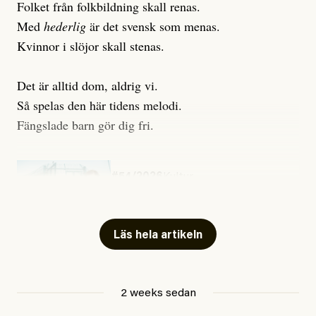
Folket från folkbildning skall renas.
Med
hederlig
är det svensk som menas.
Kvinnor i slöjor skall stenas.
Det är alltid dom, aldrig vi.
Så spelas den här tidens melodi.
Fängslade barn gör dig fri.
#54/2026
Kultur
Snart skrivs boken ”Barn i
fängelse”
Läs hela artikeln
Jesper Lundby
2 weeks sedan
Publicerad
29 July, 2026