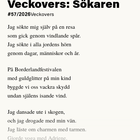
Kuhn och Sassarinis-McGowan hävdar att
Veckovers: Sökaren
Dagens ETC arbetar med ”opålitliga källor” för att
#57/2026
Veckovers
istället prioritera ”sensationalism och klickbete”. Nej,
Jag sökte mig själv på en resa
klickbete är inte intressant för Dagens ETC.
som gick genom vindlande spår.
Journalistiken är låst. En klatschig men korrekt rubrik
Jag sökte i alla jordens hörn
gör förhoppningsvis att en nyfiken beställer
genom dagar, människor och år.
prenumeration, men den avslutas sekunder senare om
inte journalistiken levererar substans. Självklart bygger
På Borderlandfestivalen
dessa granskningar på olika källor, alltifrån domar till
med guldglitter på min kind
en mängd intervjupersoner, inklusive generös
byggde vi oss vackra skydd
möjlighet att bemöta för såväl personen vars motiv att
undan själens isande vind.
engagera sig i Palestinarörelsen ifrågasätts som de
grupper där Säpo-resursen samlade in uppgifter.
Jag dansade ute i skogen,
Researchen är grundlig.
och jag drogade med min vän.
Jag läste om charmen med tarmen.
Möjligen är det egentligen inte journalistikens metod
Gjorde yoga med Adriene.