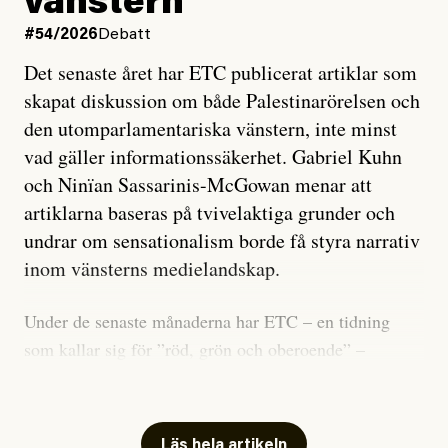
vänstern
#54/2026
Debatt
Det senaste året har ETC publicerat artiklar som
skapat diskussion om både Palestinarörelsen och
den utomparlamentariska vänstern, inte minst
vad gäller informationssäkerhet. Gabriel Kuhn
och Ninïan Sassarinis-McGowan menar att
artiklarna baseras på tvivelaktiga grunder och
undrar om sensationalism borde få styra narrativ
inom vänsterns medielandskap.
Under de senaste månaderna har ETC – en tidning
som kallar sig för ”röd, grön och oberoende” –
publicerat två artiklar som vi gärna vill kommentera.
Artiklarna väcker flera frågor: Vem är det som ETC
skriver för? Vad betyder det att vara en ”röd, grön och
Läs hela artikeln