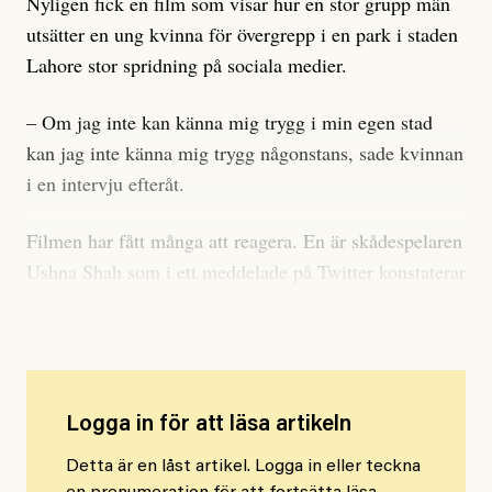
Nyligen fick en film som visar hur en stor grupp män
utsätter en ung kvinna för övergrepp i en park i staden
Lahore stor spridning på sociala medier.
– Om jag inte kan känna mig trygg i min egen stad
kan jag inte känna mig trygg någonstans, sade kvinnan
i en intervju efteråt.
Filmen har fått många att reagera. En är skådespelaren
Ushna Shah som i ett meddelade på Twitter konstaterar
att det ”inte finns någon säkerhet för landets kvinnor”.
Logga in för att läsa artikeln
Detta är en låst artikel. Logga in eller teckna