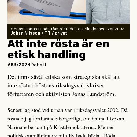
Det finns en väldigt enkel regel inom alla politiska
rörelser när det gäller misstänkta infiltratörer:
Antingen har en bevis på att de är infiltratörer, och då
Senast Jonas Lundström röstade i ett riksdagsval var 2002.
ska en gå ut med det så fort det bara går för att skydda
Johan Nilsson / TT / privat.
rörelsen. Eller så har en inga bevis, bara misstankar,
Att inte rösta är en
och då ska en efterforska diskret, just för att inte skapa
etisk handling
oro inom rörelsen.
#53/2026
Debatt
Artikeln undersöker inte, som ETC påstår, ”vad som
Det finns såväl etiska som strategiska skäl att
är sant, vad som är rykten”, utan den bidrar bara till
inte rösta i höstens riksdagsval, skriver
ännu mer ryktesspridning. Det finns inte ett enda bevis
författaren och aktivisten Jonas Lundström.
på eller ens ett övertygande argument för att den
misstänkta personen är en infiltratör. Det som läsaren
Senast jag stod vid urnan var i riksdagsvalet 2002. Då
får veta är att personen har ändrat sina politiska åsikter
röstade jag fortfarande borgerligt, om än med tvekan.
under åren, att den har raderat tidigare innehåll på sina
Närmare bestämt på Kristdemokraterna. Men en
sociala medier, att artikelns författare inte förstår sig
politisk ommålning av mitt liv hade börjat. Röda,