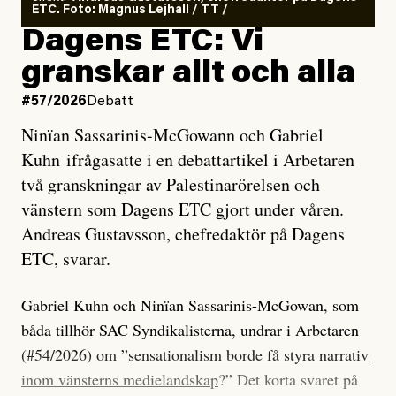
ETC. Foto: Magnus Lejhall / TT /
Dagens ETC: Vi
granskar allt och alla
#57/2026
Debatt
Ninïan Sassarinis-McGowann och Gabriel
Kuhn ifrågasatte i en debattartikel i Arbetaren
två granskningar av Palestinarörelsen och
vänstern som Dagens ETC gjort under våren.
Andreas Gustavsson, chefredaktör på Dagens
ETC, svarar.
Gabriel Kuhn och Ninïan Sassarinis-McGowan, som
båda tillhör SAC Syndikalisterna, undrar i Arbetaren
(#54/2026) om ”
sensationalism borde få styra narrativ
inom vänsterns medielandskap
?” Det korta svaret på