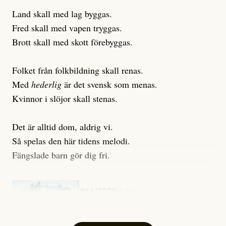
Land skall med lag byggas.
Fred skall med vapen tryggas.
Brott skall med skott förebyggas.
Folket från folkbildning skall renas.
Med
hederlig
är det svensk som menas.
Kvinnor i slöjor skall stenas.
Det är alltid dom, aldrig vi.
Så spelas den här tidens melodi.
Fängslade barn gör dig fri.
#54/2026
Kultur
Snart skrivs boken ”Barn i
fängelse”