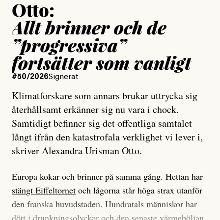
Otto:
Allt brinner och de
”progressiva”
fortsätter som vanligt
#50/2026
Signerat
Klimatforskare som annars brukar uttrycka sig
återhållsamt erkänner sig nu vara i chock.
Samtidigt befinner sig det offentliga samtalet
långt ifrån den katastrofala verklighet vi lever i,
skriver Alexandra Urisman Otto.
Europa kokar och brinner på samma gång. Hettan har
stängt Eiffeltornet
och lågorna står höga strax utanför
den franska huvudstaden. Hundratals människor har
dött i drunkningsolyckor och den senaste värmeböljan