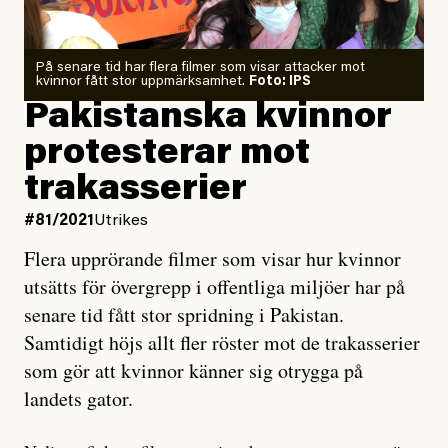
På senare tid har flera filmer som visar attacker mot
kvinnor fått stor uppmärksamhet.
Foto: IPS
Pakistanska kvinnor
protesterar mot
trakasserier
#81/2021
Utrikes
Flera upprörande filmer som visar hur kvinnor
utsätts för övergrepp i offentliga miljöer har på
senare tid fått stor spridning i Pakistan.
Samtidigt höjs allt fler röster mot de trakasserier
som gör att kvinnor känner sig otrygga på
landets gator.