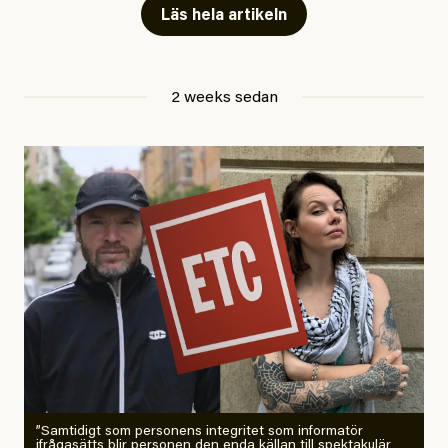
Läs hela artikeln
Jesper Lundby
2 weeks sedan
Publicerad
29 July, 2026
Uppdaterad
29 July, 2026
”Samtidigt som personens integritet som informatör
ifrågasätts blir personen den enda källan till spektakulär