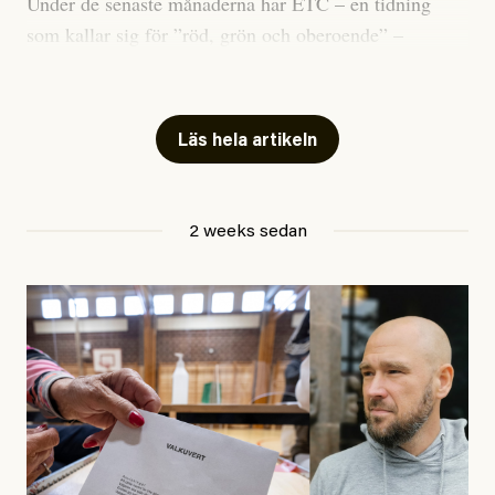
Under de senaste månaderna har ETC – en tidning
som kallar sig för ”röd, grön och oberoende” –
publicerat två artiklar som vi gärna vill kommentera.
Artiklarna väcker flera frågor: Vem är det som ETC
skriver för? Vad betyder det att vara en ”röd, grön och
Läs hela artikeln
oberoende” tidning? Och vad är egentligen bra
journalistik?
2 weeks sedan
Den första artikeln publicerades den 10 mars 2026.
Titeln är
”Mystiska mannen förföljde ministern –
utpekas som israelisk infiltratör”
. Enligt ingressen
handlar artikeln om en person vars ”bakgrund skapar
splittring och oro i rörelsen”. Problemet är att artikeln
skapar betydligt mer oro i palestinarörelsen – och den
oberoende vänstern – än den porträtterade personen
eller dess bakgrund.