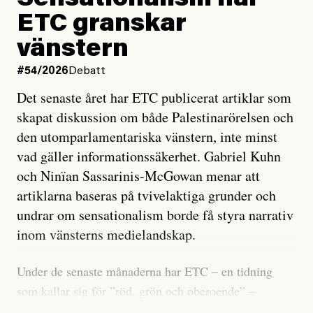
Sensationalism när
ETC granskar
vänstern
#54/2026
Debatt
Det senaste året har ETC publicerat artiklar som
skapat diskussion om både Palestinarörelsen och
den utomparlamentariska vänstern, inte minst
vad gäller informationssäkerhet. Gabriel Kuhn
och Ninïan Sassarinis-McGowan menar att
artiklarna baseras på tvivelaktiga grunder och
undrar om sensationalism borde få styra narrativ
inom vänsterns medielandskap.
Under de senaste månaderna har ETC – en tidning
som kallar sig för ”röd, grön och oberoende” –
publicerat två artiklar som vi gärna vill kommentera.