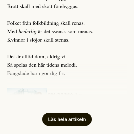
Brott skall med skott förebyggas.
Folket från folkbildning skall renas.
Med
hederlig
är det svensk som menas.
Kvinnor i slöjor skall stenas.
Det är alltid dom, aldrig vi.
Så spelas den här tidens melodi.
Fängslade barn gör dig fri.
#54/2026
Kultur
Snart skrivs boken ”Barn i
fängelse”
Läs hela artikeln