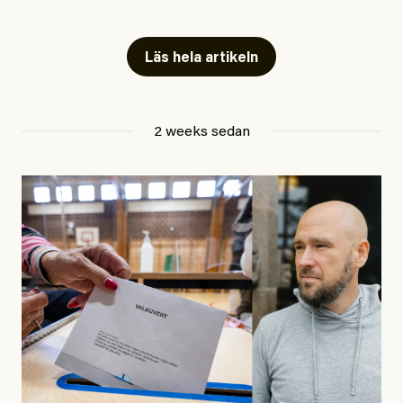
Artiklarna väcker flera frågor: Vem är det som ETC
skriver för? Vad betyder det att vara en ”röd, grön och
Läs hela artikeln
oberoende” tidning? Och vad är egentligen bra
journalistik?
2 weeks sedan
Den första artikeln publicerades den 10 mars 2026.
Titeln är
”Mystiska mannen förföljde ministern –
utpekas som israelisk infiltratör”
. Enligt ingressen
handlar artikeln om en person vars ”bakgrund skapar
splittring och oro i rörelsen”. Problemet är att artikeln
skapar betydligt mer oro i palestinarörelsen – och den
oberoende vänstern – än den porträtterade personen
eller dess bakgrund.
Det finns en väldigt enkel regel inom alla politiska
rörelser när det gäller misstänkta infiltratörer: