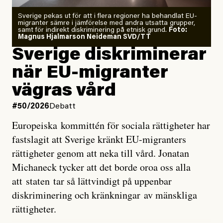
Zeke Hausfather är chockad igen efter att ha
Sverige pekas ut för att i flera regioner ha behandlat EU-
analyserat hur de olika klimatmodellerna bedömer
migranter sämre i jämförelse med andra utsatta grupper,
samt för indirekt diskriminering på etnisk grund.
Foto:
läget för hur den begynnande El Niño-händelsen ska
Magnus Hjalmarson Neideman SVD/TT
utveckla sig. El Niño är ett återkommande
Sverige diskriminerar
väderfenomen som uppstår när havsvattnet i delar av
när EU-migranter
Stilla havet blir ovanligt varmt. Det påverkar vädret
vägras vård
över stora delar av världen och under
våren
har
forskare allt oftare varnat för att den här El Niñon
#50/2026
Debatt
kommer att bli extrem.
Europeiska kommittén för sociala rättigheter har
fastslagit att Sverige kränkt EU-migranters
Det verkar vara en underdrift, menar nu Zeke
rättigheter genom att neka till vård. Jonatan
Hausfather.
Michaneck tycker att det borde oroa oss alla
att staten tar så lättvindigt på uppenbar
”Det ser ut som att årets El Niño inte bara med stor
diskriminering och kränkningar av mänskliga
sannolikhet kommer att bli den starkaste sedan
rättigheter.
tillförlitliga mätningar inleddes – den kan till och med