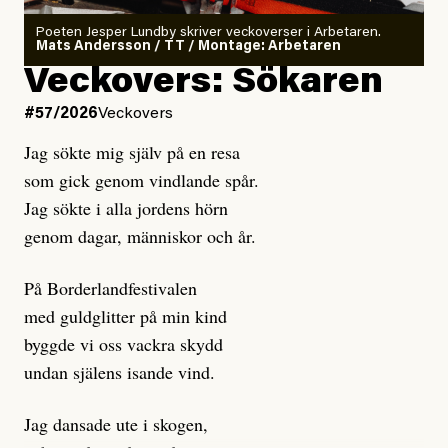
rekryteras och vad hon möter i den autonoma miljön.
Poeten Jesper Lundby skriver veckoverser i Arbetaren.
Mats Andersson / TT / Montage: Arbetaren
Kuhn och Sassarinis-McGowan hävdar att
Veckovers: Sökaren
Dagens ETC arbetar med ”opålitliga källor” för att
#57/2026
Veckovers
istället prioritera ”sensationalism och klickbete”. Nej,
Jag sökte mig själv på en resa
klickbete är inte intressant för Dagens ETC.
som gick genom vindlande spår.
Journalistiken är låst. En klatschig men korrekt rubrik
Jag sökte i alla jordens hörn
gör förhoppningsvis att en nyfiken beställer
genom dagar, människor och år.
prenumeration, men den avslutas sekunder senare om
inte journalistiken levererar substans. Självklart bygger
På Borderlandfestivalen
dessa granskningar på olika källor, alltifrån domar till
med guldglitter på min kind
en mängd intervjupersoner, inklusive generös
byggde vi oss vackra skydd
möjlighet att bemöta för såväl personen vars motiv att
undan själens isande vind.
engagera sig i Palestinarörelsen ifrågasätts som de
grupper där Säpo-resursen samlade in uppgifter.
Jag dansade ute i skogen,
Researchen är grundlig.