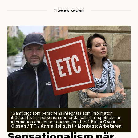
Jesper Lundby
1 week sedan
Publicerad
29 July, 2026
Uppdaterad
29 July, 2026
”Samtidigt som personens integritet som informatör
ifrågasätts blir personen den enda källan till spektakulär
information om den autonoma vänstern.”
Foto: Oscar
Olsson / TT / Annie Hellquist / Montage: Arbetaren