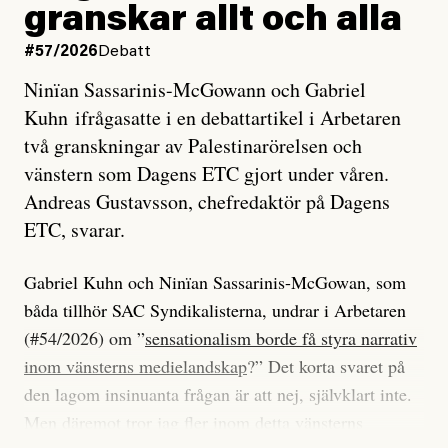
granskar allt och alla
#57/2026
Debatt
Ninïan Sassarinis-McGowann och Gabriel
Kuhn ifrågasatte i en debattartikel i Arbetaren
två granskningar av Palestinarörelsen och
vänstern som Dagens ETC gjort under våren.
Andreas Gustavsson, chefredaktör på Dagens
ETC, svarar.
Gabriel Kuhn och Ninïan Sassarinis-McGowan, som
båda tillhör SAC Syndikalisterna, undrar i Arbetaren
(#54/2026) om ”
sensationalism borde få styra narrativ
inom vänsterns medielandskap
?” Det korta svaret på
den lagom insinuanta frågan är att nej, självklart inte.
Men däremot tror jag fler inom detta vänsterns