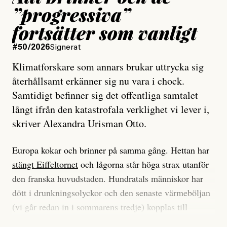
”progressiva”
fortsätter som vanligt
#50/2026
Signerat
Klimatforskare som annars brukar uttrycka sig
återhållsamt erkänner sig nu vara i chock.
Samtidigt befinner sig det offentliga samtalet
långt ifrån den katastrofala verklighet vi lever i,
skriver Alexandra Urisman Otto.
Europa kokar och brinner på samma gång. Hettan har
stängt Eiffeltornet
och lågorna står höga strax utanför
den franska huvudstaden. Hundratals människor har
dött i drunkningsolyckor och den senaste värmeböljan
(vi går redan in i sommarens tredje) kopplas till
tiotusentals för tidiga
dödsfall
.