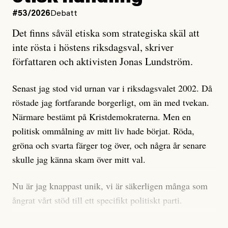
oro inom rörelsen.
#53/2026
Debatt
Artikeln undersöker inte, som ETC påstår, ”vad som
Det finns såväl etiska som strategiska skäl att
är sant, vad som är rykten”, utan den bidrar bara till
inte rösta i höstens riksdagsval, skriver
ännu mer ryktesspridning. Det finns inte ett enda bevis
författaren och aktivisten Jonas Lundström.
på eller ens ett övertygande argument för att den
misstänkta personen är en infiltratör. Det som läsaren
Senast jag stod vid urnan var i riksdagsvalet 2002. Då
får veta är att personen har ändrat sina politiska åsikter
röstade jag fortfarande borgerligt, om än med tvekan.
under åren, att den har raderat tidigare innehåll på sina
Närmare bestämt på Kristdemokraterna. Men en
sociala medier, att artikelns författare inte förstår sig
politisk ommålning av mitt liv hade börjat. Röda,
på personens ekonomi och att det tydligen finns
gröna och svarta färger tog över, och några år senare
anonyma röster inom rörelsen som säger saker som
skulle jag känna skam över mitt val.
”Om du frågar mig så är han en infiltratör”. Det kan
anses vara anledningar att titta närmare på personen,
Nu är jag knappast unik, vi är säkerligen många som
men ingenting av detta är tillräckligt för att hänga ut
ångrat vårt stöd till ett specifikt politiskt parti.
den. Personen nämns visserligen inte vid namn i
Avsevärt färre är de som fått kalla fötter inför