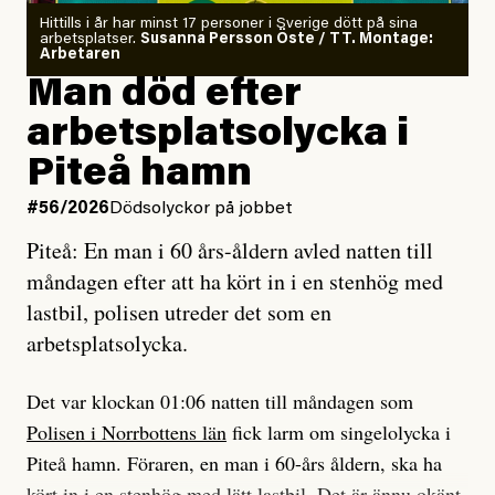
Om läkaren säger vaccinera dig
Hittills i år har minst 17 personer i Sverige dött på sina
arbetsplatser.
Susanna Persson Öste / TT. Montage:
så säger jag tvärtemot.
Arbetaren
Man död efter
Jag lärde mig renovera
arbetsplatsolycka i
enligt uråldrig metod
och lade min sista ungdom
Piteå hamn
på att laga en gammal bod.
#56/2026
Dödsolyckor på jobbet
Piteå: En man i 60 års-åldern avled natten till
Jag sökte ljuset och meningen,
måndagen efter att ha kört in i en stenhög med
efter det som var rent, rätt och sant,
lastbil, polisen utreder det som en
och aldrig såg jag det klarare än
arbetsplatsolycka.
när jag ombord på bussen hjälpte en tant.
Det var klockan 01:06 natten till måndagen som
Polisen i Norrbottens län
fick larm om singelolycka i
#23/2026
Intervjun
Jesper Lundby: ”Livet i sig
Piteå hamn. Föraren, en man i 60-års åldern, ska ha
är ganska politiskt”
kört in i en stenhög med lätt lastbil. Det är ännu okänt