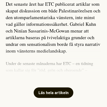
Det senaste året har ETC publicerat artiklar som
skapat diskussion om både Palestinarörelsen och
den utomparlamentariska vänstern, inte minst
vad gäller informationssäkerhet. Gabriel Kuhn
och Ninïan Sassarinis-McGowan menar att
artiklarna baseras på tvivelaktiga grunder och
undrar om sensationalism borde få styra narrativ
inom vänsterns medielandskap.
Under de senaste månaderna har ETC – en tidning
som kallar sig för ”röd, grön och oberoende” –
publicerat två artiklar som vi gärna vill kommentera.
Artiklarna väcker flera frågor: Vem är det som ETC
skriver för? Vad betyder det att vara en ”röd, grön och
Läs hela artikeln
oberoende” tidning? Och vad är egentligen bra
journalistik?