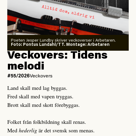
Dödsolyckorna har slutat
minska
Poeten Jesper Lundby skriver veckoverser i Arbetaren.
Joel Kellgren
Foto: Pontus Lundahl/TT. Montage: Arbetaren
Veckovers: Tidens
Publicerad
3 August, 2026
melodi
Uppdaterad
3 August, 2026
#55/2026
Veckovers
Land skall med lag byggas.
Fred skall med vapen tryggas.
Brott skall med skott förebyggas.
Folket från folkbildning skall renas.
Med
hederlig
är det svensk som menas.