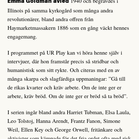
1940 och begravdes i
Emma Goldman avled
Illinois på samma kyrkogård som många andra
revolutionärer, bland andra offren från
Haymarketmassakern 1886 som en gång väckt hennes
engagemang.
I programmet på UR Play kan vi höra henne själv i
intervjuer, där hon framstår precis så stridbar och
humanistisk som sitt rykte. Och citeras med en av
många skarpa och slagfärdiga uppmaningar: ”Gå till
de rikas kvarter och kräv arbete. Om de inte ger er
arbete, kräv bröd. Om de inte ger er bröd så ta bröd”.
I serien ingår bland andra Harriet Tubman, Elsa Laula,
Leo Tolstoj, Hanna Arendt, Frantz Fanon, Simone
Weil, Ellen Key och George Orwell, fritänkare och
aktivister som kämpade för det fria ordet ofta med risk