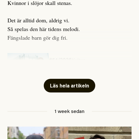
Kvinnor i slöjor skall stenas.
Det är alltid dom, aldrig vi.
Så spelas den här tidens melodi.
Fängslade barn gör dig fri.
#54/2026
Kultur
Snart skrivs boken ”Barn i
fängelse”
Läs hela artikeln
Jesper Lundby
1 week sedan
Publicerad
29 July, 2026
Uppdaterad
29 July, 2026