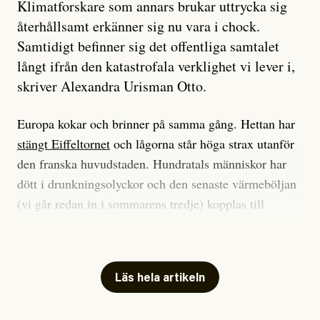
Klimatforskare som annars brukar uttrycka sig
återhållsamt erkänner sig nu vara i chock.
Samtidigt befinner sig det offentliga samtalet
långt ifrån den katastrofala verklighet vi lever i,
skriver Alexandra Urisman Otto.
Europa kokar och brinner på samma gång. Hettan har
stängt Eiffeltornet
och lågorna står höga strax utanför
den franska huvudstaden. Hundratals människor har
dött i drunkningsolyckor och den senaste värmeböljan
(vi går redan in i sommarens tredje) kopplas till
tiotusentals för tidiga
dödsfall
.
Har du också panik i hettan? Känns det som en
mardröm? Bra, allt annat vore fullständigt orimligt.
Läs hela artikeln
Klimatforskaren Zeke Hausfather
skrev
på måndagen