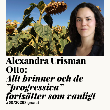
är ganska politiskt”
Jonas Lundström
Publicerad
24 July, 2026
Jesper Lundby
Publicerad
15 July, 2026
Uppdaterad
15 July, 2026
Alexandra Urisman
Otto:
Allt brinner och de
”progressiva”
fortsätter som vanligt
#50/2026
Signerat