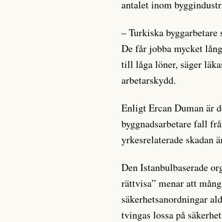
antalet inom byggindustr
– Turkiska byggarbetare s
De får jobba mycket lång
till låga löner, säger lä
arbetarskydd.
Enligt Ercan Duman är d
byggnadsarbetare fall fr
yrkesrelaterade skadan är
Den Istanbulbaserade or
rättvisa” menar att många
säkerhetsanordningar ald
tvingas lossa på säkerhet