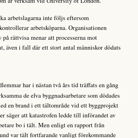
om är verksam vid University of London.
ka arbetslagarna inte följs eftersom
kontrollerar arbetsköparna. Organisationen
 på rättvisa menar att processerna mot
, även i fall där ett stort antal människor dödats
emmar har i nästan två års tid träffats en gång
ärksamma de elva byggnadsarbetare som dödades
d en brand i ett tältområde vid ett byggprojekt
er säger att katastrofen ledde till införandet av
betare bo i tält. Men enligt en rapport från
und var tält fortfarande vanligt förekommande