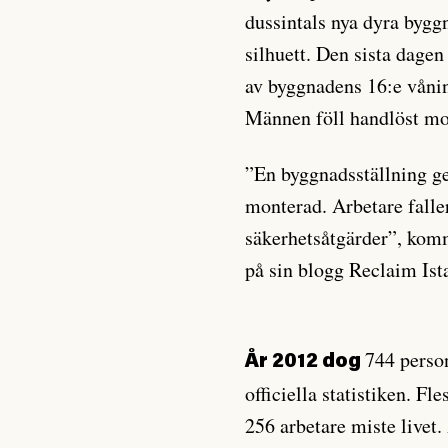
dussintals nya dyra bygg
silhuett. Den sista dagen
av byggnadens 16:e vånin
Männen föll handlöst mo
”En byggnadsställning ger
monterad. Arbetare falle
säkerhetsåtgärder”, kom
på sin blogg Reclaim Ist
744 person
År 2012 dog
officiella statistiken. F
256 arbetare miste livet