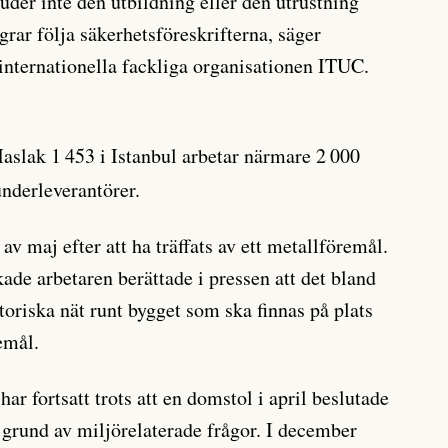
uder inte den utbildning eller den utrustning
rar följa säkerhetsföreskrifterna, säger
nternationella fackliga organisationen ITUC.
slak 1 453 i Istanbul arbetar närmare 2 000
 underleverantörer.
 av maj efter att ha träffats av ett metallföremål.
kade arbetaren berättade i pressen att det bland
toriska nät runt bygget som ska finnas på plats
emål.
ar fortsatt trots att en domstol i april beslutade
å grund av miljörelaterade frågor. I december