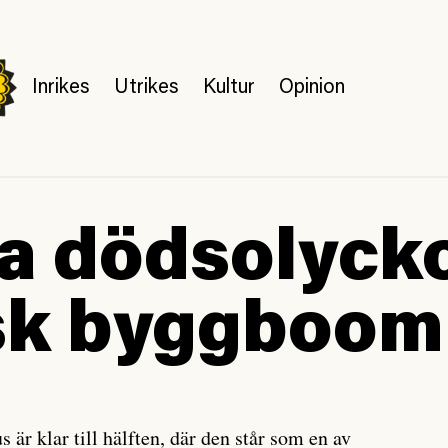
Inrikes
Utrikes
Kultur
Opinion
 dödsolycko
sk byggboom
är klar till hälften, där den står som en av