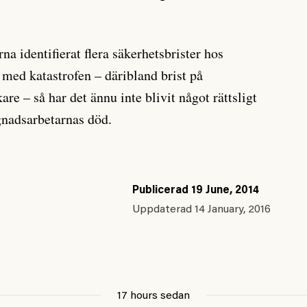
na identifierat flera säkerhetsbrister hos
med katastrofen – där­ibland brist på
re – så har det ännu inte blivit något rättsligt
ggnadsarbetarnas död.
Publicerad
19 June, 2014
Uppdaterad
14 January, 2016
17 hours sedan