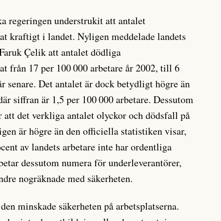
a regeringen understrukit att antalet
at kraftigt i landet. Nyligen meddelade landets
aruk Çelik att antalet dödliga
t från 17 per 100 000 arbetare år 2002, till 6
år senare. Det antalet är dock betydligt högre än
r siffran är 1,5 per 100 000 arbetare. Dessutom
r att det verkliga antalet olyckor och dödsfall på
igen är högre än den officiella statistiken visar,
ent av landets arbetare inte har ordentliga
arbetar dessutom numera för underleverantörer,
indre nogräknade med säkerheten.
ll den minskade säkerheten på arbetsplatserna.