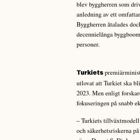
blev byggherren som dri
anledning av ett omfatta
Byggherren åtalades dock
decennielånga byggboomen
personer.
premiärminist
Turkiets
utlovat att Turkiet ska bl
2023. Men enligt forskar
fokuseringen på snabb eko
– Turkiets tillväxtmodel
och säkerhetsriskerna på