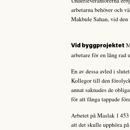
Underleverantörerna erbj
arbetarna behöver och väg
Makbule Sahan, vid den i
Ma
Vid byggprojektet
arbetare för en lång rad
En av dessa avled i slutet
Kollegor till den förolyc
annat saknades de obliga
för att fånga tappade för
Arbetet på Maslak 1 453 h
att det skulle upphöra p