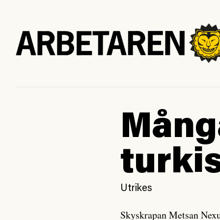
Många
turki
Utrikes
Skyskrapan Metsan Nexus 