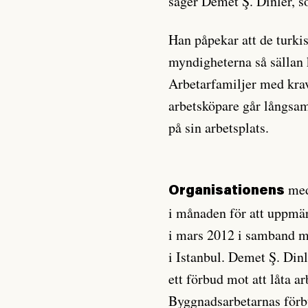
säger Demet Ş. Dinler, s
Han påpekar att de turkis
myndigheterna så sällan 
Arbetarfamiljer med krav
arbetsköpare går långsamt
på sin arbetsplats.
medl
Organisationens
i månaden för att uppm
i mars 2012 i samband me
i Istanbul. Demet Ş. Dinl
ett förbud mot att låta ar
Byggnadsarbetarnas förb