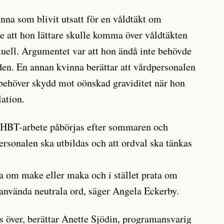
inna som blivit utsatt för en våldtäkt om
 att hon lättare skulle komma över våldtäkten
uell. Argumentet var att hon ändå inte behövde
en. En annan kvinna berättar att vårdpersonalen
n behöver skydd mot oönskad graviditet när hon
lation.
 HBT-arbete påbörjas efter sommaren och
ersonalen ska utbildas och att ordval ska tänkas
ga om make eller maka och i stället prata om
a använda neutrala ord, säger Angela Eckerby.
 över, berättar Anette Sjödin, programansvarig