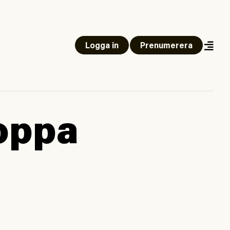
Logga in
Prenumerera
toppa