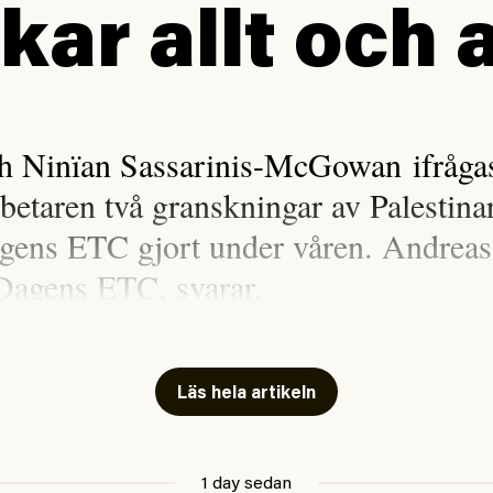
kar allt och a
h Ninïan Sassarinis-McGowan ifrågasa
rbetaren två granskningar av Palestina
gens ETC gjort under våren. Andreas
Dagens ETC, svarar.
n Sassarinis-McGowan, som båda tillhör SAC
i Arbetaren (#54/2026) om ”
sensationalism
Läs hela artikeln
inom vänsterns medielandskap
?” Det korta svaret
rågan är att nej, självklart inte. Men däremot
1 day sedan
 vänsterns medielandskap skulle må bra av en