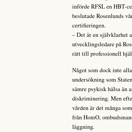
införde RFSL en HBT-certi
beslutade Rosenlunds vård
certifieringen.
– Det är en självklarhet 
utvecklingsledare på Ros
rätt till professionell hj
Något som dock inte alla
undersökning som Statens
sämre psykisk hälsa än an
diskriminering. Men ef
vården är det många som 
från HomO, ombudsmanne
läggning.