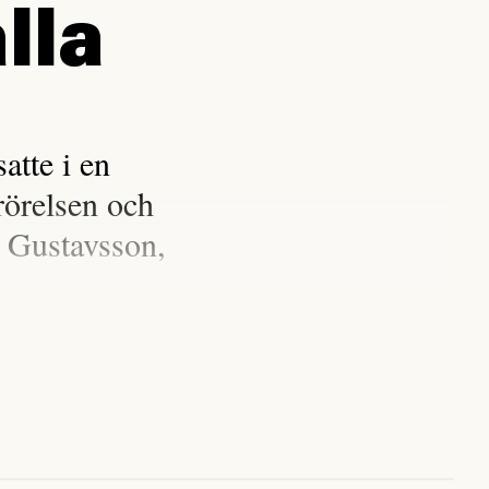
lla
tte i en
rörelsen och
 Gustavsson,