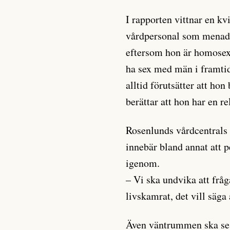
I rapporten vittnar en kv
vårdpersonal som menade
eftersom hon är homosex
ha sex med män i framtid
alltid förutsätter att ho
berättar att hon har en re
Rosenlunds vårdcentrals
innebär bland annat att p
igenom.
– Vi ska undvika att frå
livskamrat, det vill säg
Även väntrummen ska ses