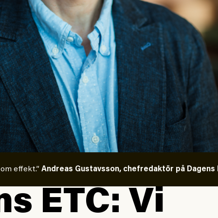
 om effekt.”
Andreas Gustavsson, chefredaktör på Dagens E
s ETC: Vi