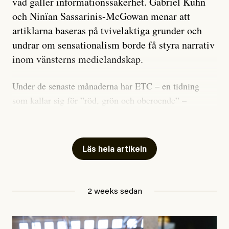
vad gäller informationssäkerhet. Gabriel Kuhn
och Ninïan Sassarinis-McGowan menar att
artiklarna baseras på tvivelaktiga grunder och
undrar om sensationalism borde få styra narrativ
inom vänsterns medielandskap.
Under de senaste månaderna har ETC – en tidning
som kallar sig för ”röd, grön och oberoende” –
publicerat två artiklar som vi gärna vill kommentera.
Artiklarna väcker flera frågor: Vem är det som ETC
skriver för? Vad betyder det att vara en ”röd, grön och
Läs hela artikeln
oberoende” tidning? Och vad är egentligen bra
journalistik?
2 weeks sedan
Den första artikeln publicerades den 10 mars 2026.
Titeln är
”Mystiska mannen förföljde ministern –
utpekas som israelisk infiltratör”
. Enligt ingressen