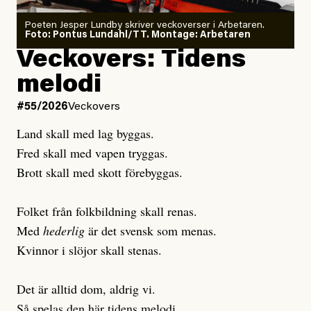
Poeten Jesper Lundby skriver veckoverser i Arbetaren.
Joel Kellgren
Foto: Pontus Lundahl/TT. Montage: Arbetaren
Debattartikel i Arbetaren
Veckovers: Tidens
Publicerad
3 August, 2026
Publicerad
6 August, 2026
melodi
Uppdaterad
3 August, 2026
Uppdaterad
7 August, 2026
#55/2026
Veckovers
Land skall med lag byggas.
Fred skall med vapen tryggas.
Brott skall med skott förebyggas.
Folket från folkbildning skall renas.
Med
hederlig
är det svensk som menas.
Kvinnor i slöjor skall stenas.
Det är alltid dom, aldrig vi.
Så spelas den här tidens melodi.