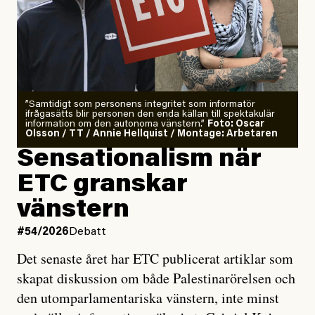
”Samtidigt som personens integritet som informatör
ifrågasätts blir personen den enda källan till spektakulär
information om den autonoma vänstern.”
Foto: Oscar
Olsson / TT / Annie Hellquist / Montage: Arbetaren
Sensationalism när
ETC granskar
vänstern
#54/2026
Debatt
Det senaste året har ETC publicerat artiklar som
skapat diskussion om både Palestinarörelsen och
den utomparlamentariska vänstern, inte minst