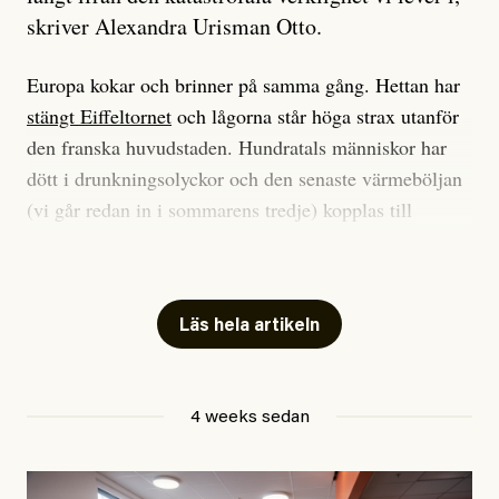
skriver Alexandra Urisman Otto.
Europa kokar och brinner på samma gång. Hettan har
stängt Eiffeltornet
och lågorna står höga strax utanför
den franska huvudstaden. Hundratals människor har
dött i drunkningsolyckor och den senaste värmeböljan
(vi går redan in i sommarens tredje) kopplas till
tiotusentals för tidiga
dödsfall
.
Har du också panik i hettan? Känns det som en
mardröm? Bra, allt annat vore fullständigt orimligt.
Läs hela artikeln
Klimatforskaren Zeke Hausfather
skrev
på måndagen
att han brukar vara ganska återhållsam när han
4 weeks sedan
diskuterar klimatdata. Bara en enda gång – i
september 2023, när de globala temperaturerna för