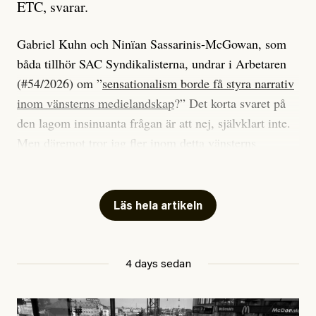
ETC, svarar.
Gabriel Kuhn och Ninïan Sassarinis-McGowan, som
båda tillhör SAC Syndikalisterna, undrar i Arbetaren
(#54/2026) om ”
sensationalism borde få styra narrativ
inom vänsterns medielandskap
?” Det korta svaret på
den lagom insinuanta frågan är att nej, självklart inte.
Men däremot tror jag fler inom detta vänsterns
medielandskap skulle må bra av en sund populism, i
betydelsen att göra avslöjande och undersökande
journalistik som vänder sig till många snarare än att
Läs hela artikeln
jaga inbördes beundran. Det har i alla fall fungerat för
Dagens ETC.
4 days sedan
Det är två specifika artiklar som Kuhn och Sassarinis-
McGowan riktar sin kritik mot.