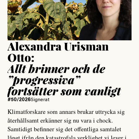
Jesper Lundby
Publicerad
15 July, 2026
Uppdaterad
15 July, 2026
Alexandra Urisman
Otto:
Allt brinner och de
”progressiva”
fortsätter som vanligt
#50/2026
Signerat
Klimatforskare som annars brukar uttrycka sig
återhållsamt erkänner sig nu vara i chock.
Samtidigt befinner sig det offentliga samtalet
långt ifrån den katastrofala verklighet vi lever i,