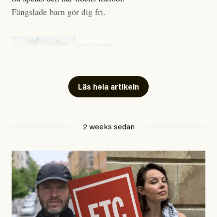
Fängslade barn gör dig fri.
#54/2026
Kultur
Snart skrivs boken ”Barn i
fängelse”
Läs hela artikeln
Jesper Lundby
2 weeks sedan
Publicerad
29 July, 2026
Uppdaterad
29 July, 2026