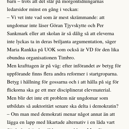
barn – trots att det står på morgontidningarnas
ledarsidor minst en gång i veckan:
– Vi vet inte vad som är mest skrämmande: att
ungdomar inte läser Göran Tjyvskytte och Per
Sankmark eller att skolan är så dålig så att eleverna
inte lyckas ta in deras briljanta argumentation, säger
Maria Rankka på UOK som också är VD för den lika
obundna organisationen Timbro.
Men krafttagen är på väg: efter införandet av betyg för
uppförande finns flera andra reformer i startgroparna.
Betyg i hållning för gossarna och i att hålla på sig för
flickorna ska ge ett mer disciplinerat elevmaterial.
Men blir det inte ett problem när ungdomar som
utbildats så auktoritärt senare ska delta i demokratin?
– Om man med demokrati menar något annat än att
lägga en lapp med likartade alternativ i en låda vart