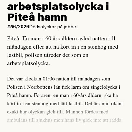
Jag lärde mig renovera
Vad betyder det att vara en röd, grön och oberoende
arbetsplatsolycka i
enligt uråldrig metod
tidning?
och lade min sista ungdom
Piteå hamn
på att laga en gammal bod.
Vad är bra journalistik?
#56/2026
Dödsolyckor på jobbet
Piteå: En man i 60 års-åldern avled natten till
Jag sökte ljuset och meningen,
Ett försök till korta svar som jag hoppas kan förtydliga
måndagen efter att ha kört in i en stenhög med
efter det som var rent, rätt och sant,
för Kuhn och Sassarinis-McGowan och andra hur jag
lastbil, polisen utreder det som en
och aldrig såg jag det klarare än
som chefredaktör ser på Dagens ETC:s uppdrag och
arbetsplatsolycka.
när jag ombord på bussen hjälpte en tant.
roll.
Det var klockan 01:06 natten till måndagen som
Vi skriver för våra läsare som vill bli informerade,
Polisen i Norrbottens län
fick larm om singelolycka i
#23/2026
Intervjun
överraskade, bekräftade, utmanade – och som kräver
Jesper Lundby: ”Livet i sig
Piteå hamn. Föraren, en man i 60-års åldern, ska ha
att vi granskar allt och alla.
är ganska politiskt”
kört in i en stenhög med lätt lastbil. Det är ännu okänt
exakt hur olyckan gick till. Mannen fördes med
Vi är som sagt en röd, grön och oberoende tidning.
ambulans till sjukhus men hans liv gick inte att rädda.
Det betyder en annan journalistik än vad du hittar i
exempelvis Dagens Nyheter. Det märks på ledarsidan
Jesper Lundby