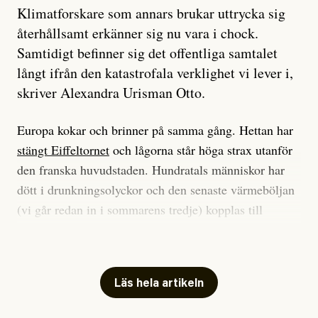
Klimatforskare som annars brukar uttrycka sig
återhållsamt erkänner sig nu vara i chock.
Samtidigt befinner sig det offentliga samtalet
långt ifrån den katastrofala verklighet vi lever i,
skriver Alexandra Urisman Otto.
Europa kokar och brinner på samma gång. Hettan har
stängt Eiffeltornet
och lågorna står höga strax utanför
den franska huvudstaden. Hundratals människor har
dött i drunkningsolyckor och den senaste värmeböljan
(vi går redan in i sommarens tredje) kopplas till
tiotusentals för tidiga
dödsfall
.
Har du också panik i hettan? Känns det som en
mardröm? Bra, allt annat vore fullständigt orimligt.
Läs hela artikeln