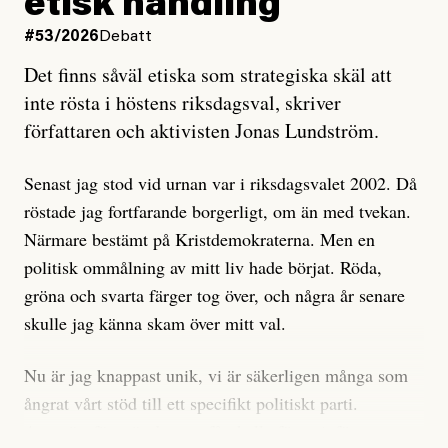
etisk handling
oro inom rörelsen.
#53/2026
Debatt
Artikeln undersöker inte, som ETC påstår, ”vad som
Det finns såväl etiska som strategiska skäl att
är sant, vad som är rykten”, utan den bidrar bara till
inte rösta i höstens riksdagsval, skriver
ännu mer ryktesspridning. Det finns inte ett enda bevis
författaren och aktivisten Jonas Lundström.
på eller ens ett övertygande argument för att den
misstänkta personen är en infiltratör. Det som läsaren
Senast jag stod vid urnan var i riksdagsvalet 2002. Då
får veta är att personen har ändrat sina politiska åsikter
röstade jag fortfarande borgerligt, om än med tvekan.
under åren, att den har raderat tidigare innehåll på sina
Närmare bestämt på Kristdemokraterna. Men en
sociala medier, att artikelns författare inte förstår sig
politisk ommålning av mitt liv hade börjat. Röda,
på personens ekonomi och att det tydligen finns
gröna och svarta färger tog över, och några år senare
anonyma röster inom rörelsen som säger saker som
skulle jag känna skam över mitt val.
”Om du frågar mig så är han en infiltratör”. Det kan
anses vara anledningar att titta närmare på personen,
Nu är jag knappast unik, vi är säkerligen många som
men ingenting av detta är tillräckligt för att hänga ut
ångrat vårt stöd till ett specifikt politiskt parti.
den. Personen nämns visserligen inte vid namn i
Avsevärt färre är de som fått kalla fötter inför