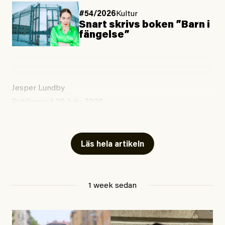
#54/2026
Kultur
Snart skrivs boken ”Barn i
fängelse”
Jesper Lundby
Publicerad
29 July, 2026
Uppdaterad
29 July, 2026
Läs hela artikeln
1 week sedan