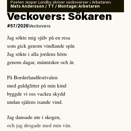
rekryteras och vad hon möter i den autonoma miljön.
Poeten Jesper Lundby skriver veckoverser i Arbetaren.
Mats Andersson / TT / Montage: Arbetaren
Kuhn och Sassarinis-McGowan hävdar att
Veckovers: Sökaren
Dagens ETC arbetar med ”opålitliga källor” för att
#57/2026
Veckovers
istället prioritera ”sensationalism och klickbete”. Nej,
Jag sökte mig själv på en resa
klickbete är inte intressant för Dagens ETC.
som gick genom vindlande spår.
Journalistiken är låst. En klatschig men korrekt rubrik
Jag sökte i alla jordens hörn
gör förhoppningsvis att en nyfiken beställer
genom dagar, människor och år.
prenumeration, men den avslutas sekunder senare om
inte journalistiken levererar substans. Självklart bygger
På Borderlandfestivalen
dessa granskningar på olika källor, alltifrån domar till
med guldglitter på min kind
en mängd intervjupersoner, inklusive generös
byggde vi oss vackra skydd
möjlighet att bemöta för såväl personen vars motiv att
undan själens isande vind.
engagera sig i Palestinarörelsen ifrågasätts som de
grupper där Säpo-resursen samlade in uppgifter.
Jag dansade ute i skogen,
Researchen är grundlig.
och jag drogade med min vän.