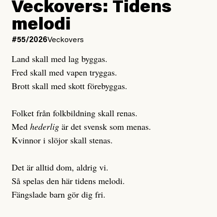
Veckovers: Tidens
Andreas Gustavsson, Chefredaktör Dagens ETC
#44/2026
Dödsolyckor på jobbet
melodi
Larmet från
Arbetsmiljöverket:
#55/2026
Veckovers
Dödsolyckorna har slutat
#54/2026
Debatt
Land skall med lag byggas.
minska
Sensationalism när ETC
Fred skall med vapen tryggas.
granskar vänstern
Brott skall med skott förebyggas.
Folket från folkbildning skall renas.
Joel Kellgren
Med
hederlig
är det svensk som menas.
Debattartikel i Arbetaren
Publicerad
3 August, 2026
Kvinnor i slöjor skall stenas.
Publicerad
6 August, 2026
Uppdaterad
3 August, 2026
Uppdaterad
6 August, 2026
Det är alltid dom, aldrig vi.
Så spelas den här tidens melodi.
Fängslade barn gör dig fri.