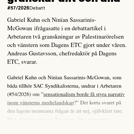
#57/2026
Debatt
Gabriel Kuhn och Ninïan Sassarinis-
McGowan ifrågasatte i en debattartikel i
Arbetaren två granskningar av Palestinarörelsen
och vänstern som Dagens ETC gjort under våren.
Andreas Gustavsson, chefredaktör på Dagens
ETC, svarar.
Gabriel Kuhn och Ninïan Sassarinis-McGowan, som
båda tillhör SAC Syndikalisterna, undrar i Arbetaren
(#54/2026) om ”
sensationalism borde få styra narrativ
inom vänsterns medielandskap
?” Det korta svaret på
den lagom insinuanta frågan är att nej, självklart inte.
Men däremot tror jag fler inom detta vänsterns
medielandskap skulle må bra av en sund populism, i