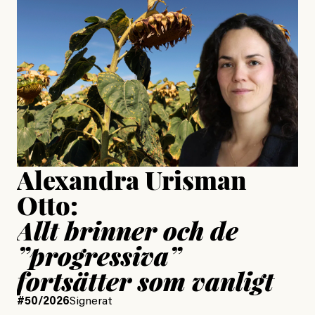
Jesper Lundby: ”Livet i sig
är ganska politiskt”
Jonas Lundström
Publicerad
24 July, 2026
Jesper Lundby
Publicerad
15 July, 2026
Uppdaterad
15 July, 2026
Alexandra Urisman
Otto:
Allt brinner och de
”progressiva”
fortsätter som vanligt
#50/2026
Signerat