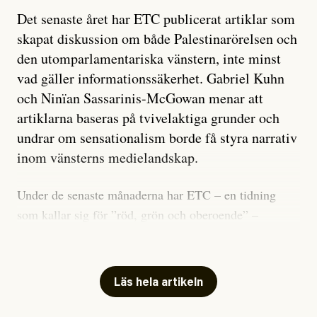
Det senaste året har ETC publicerat artiklar som
skapat diskussion om både Palestinarörelsen och
den utomparlamentariska vänstern, inte minst
vad gäller informationssäkerhet. Gabriel Kuhn
och Ninïan Sassarinis-McGowan menar att
artiklarna baseras på tvivelaktiga grunder och
undrar om sensationalism borde få styra narrativ
inom vänsterns medielandskap.
Under de senaste månaderna har ETC – en tidning
som kallar sig för ”röd, grön och oberoende” –
publicerat två artiklar som vi gärna vill kommentera.
Artiklarna väcker flera frågor: Vem är det som ETC
skriver för? Vad betyder det att vara en ”röd, grön och
Läs hela artikeln
oberoende” tidning? Och vad är egentligen bra
journalistik?