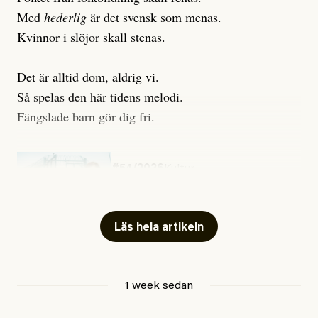
Med
hederlig
är det svensk som menas.
Kvinnor i slöjor skall stenas.
Det är alltid dom, aldrig vi.
Så spelas den här tidens melodi.
Fängslade barn gör dig fri.
#54/2026
Kultur
Snart skrivs boken ”Barn i
fängelse”
Läs hela artikeln
Jesper Lundby
1 week sedan
Publicerad
29 July, 2026
Uppdaterad
29 July, 2026