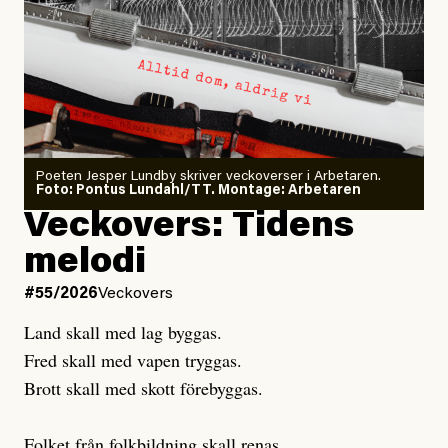
Larmet från
Arbetsmiljöverket:
Dödsolyckorna har slutat
#54/2026
Debatt
minska
Sensationalism när ETC
granskar vänstern
Poeten Jesper Lundby skriver veckoverser i Arbetaren.
Joel Kellgren
Foto: Pontus Lundahl/TT. Montage: Arbetaren
Debattartikel i Arbetaren
Veckovers: Tidens
Publicerad
3 August, 2026
Publicerad
6 August, 2026
melodi
Uppdaterad
3 August, 2026
Uppdaterad
6 August, 2026
#55/2026
Veckovers
Land skall med lag byggas.
Fred skall med vapen tryggas.
Brott skall med skott förebyggas.
Folket från folkbildning skall renas.