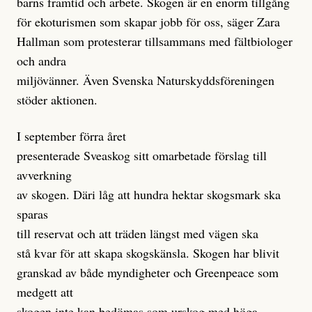
barns framtid och arbete. Skogen är en enorm tillgång
för ekoturismen som skapar jobb för oss, säger Zara
Hallman som protesterar tillsammans med fältbiologer
och andra
miljövänner. Även Svenska Naturskyddsföreningen
stöder aktionen.
I september förra året
presenterade Sveaskog sitt omarbetade förslag till
avverkning
av skogen. Däri låg att hundra hektar skogsmark ska
sparas
till reservat och att träden längst med vägen ska
stå kvar för att skapa skogskänsla. Skogen har blivit
granskad av både myndigheter och Greenpeace som
medgett att
skogen inte kan bedömas som urskog med höga