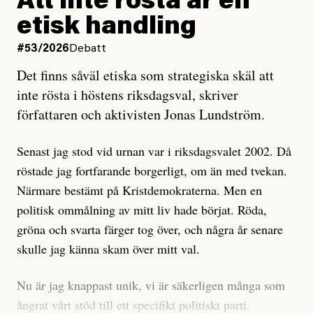
Att inte rösta är en
och då ska en efterforska diskret, just för att inte skapa
etisk handling
oro inom rörelsen.
#53/2026
Debatt
Artikeln undersöker inte, som ETC påstår, ”vad som
Det finns såväl etiska som strategiska skäl att
är sant, vad som är rykten”, utan den bidrar bara till
inte rösta i höstens riksdagsval, skriver
ännu mer ryktesspridning. Det finns inte ett enda bevis
författaren och aktivisten Jonas Lundström.
på eller ens ett övertygande argument för att den
misstänkta personen är en infiltratör. Det som läsaren
Senast jag stod vid urnan var i riksdagsvalet 2002. Då
får veta är att personen har ändrat sina politiska åsikter
röstade jag fortfarande borgerligt, om än med tvekan.
under åren, att den har raderat tidigare innehåll på sina
Närmare bestämt på Kristdemokraterna. Men en
sociala medier, att artikelns författare inte förstår sig
politisk ommålning av mitt liv hade börjat. Röda,
på personens ekonomi och att det tydligen finns
gröna och svarta färger tog över, och några år senare
anonyma röster inom rörelsen som säger saker som
skulle jag känna skam över mitt val.
”Om du frågar mig så är han en infiltratör”. Det kan
anses vara anledningar att titta närmare på personen,
Nu är jag knappast unik, vi är säkerligen många som
men ingenting av detta är tillräckligt för att hänga ut
ångrat vårt stöd till ett specifikt politiskt parti.