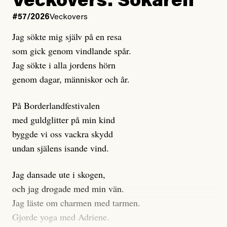
Veckovers: Sökaren
Dagens ETC arbetar med ”opålitliga källor” för att
#57/2026
Veckovers
istället prioritera ”sensationalism och klickbete”. Nej,
Jag sökte mig själv på en resa
klickbete är inte intressant för Dagens ETC.
som gick genom vindlande spår.
Journalistiken är låst. En klatschig men korrekt rubrik
Jag sökte i alla jordens hörn
gör förhoppningsvis att en nyfiken beställer
genom dagar, människor och år.
prenumeration, men den avslutas sekunder senare om
inte journalistiken levererar substans. Självklart bygger
På Borderlandfestivalen
dessa granskningar på olika källor, alltifrån domar till
med guldglitter på min kind
en mängd intervjupersoner, inklusive generös
byggde vi oss vackra skydd
möjlighet att bemöta för såväl personen vars motiv att
undan själens isande vind.
engagera sig i Palestinarörelsen ifrågasätts som de
grupper där Säpo-resursen samlade in uppgifter.
Jag dansade ute i skogen,
Researchen är grundlig.
och jag drogade med min vän.
Jag läste om charmen med tarmen.
Möjligen är det egentligen inte journalistikens metod
Gjorde yoga med Adriene.
som stör?