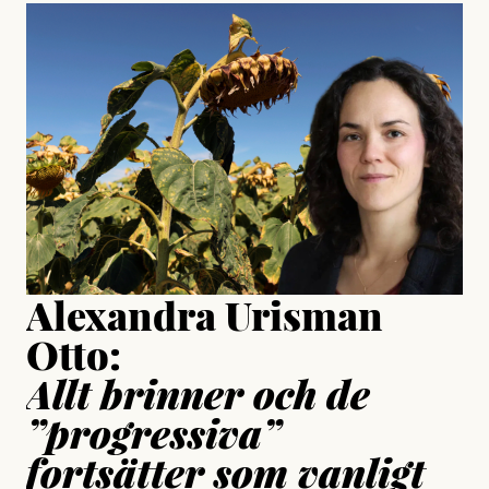
#23/2026
Intervjun
Jesper Lundby: ”Livet i sig
är ganska politiskt”
Jonas Lundström
Publicerad
24 July, 2026
Jesper Lundby
Publicerad
15 July, 2026
Uppdaterad
15 July, 2026
Alexandra Urisman
Otto:
Allt brinner och de
”progressiva”
fortsätter som vanligt