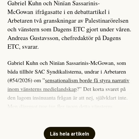
Gabriel Kuhn och Ninïan Sassarinis-
McGowan ifrågasatte i en debattartikel i
Arbetaren två granskningar av Palestinarörelsen
och vänstern som Dagens ETC gjort under våren.
Andreas Gustavsson, chefredaktör på Dagens
ETC, svarar.
Gabriel Kuhn och Ninïan Sassarinis-McGowan, som
båda tillhör SAC Syndikalisterna, undrar i Arbetaren
(#54/2026) om ”
sensationalism borde få styra narrativ
inom vänsterns medielandskap
?” Det korta svaret på
den lagom insinuanta frågan är att nej, självklart inte.
Men däremot tror jag fler inom detta vänsterns
medielandskap skulle må bra av en sund populism, i
betydelsen att göra avslöjande och undersökande
journalistik som vänder sig till många snarare än att
Läs hela artikeln