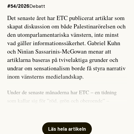
#54/2026
Debatt
Det senaste året har ETC publicerat artiklar som
skapat diskussion om både Palestinarörelsen och
den utomparlamentariska vänstern, inte minst
vad gäller informationssäkerhet. Gabriel Kuhn
och Ninïan Sassarinis-McGowan menar att
artiklarna baseras på tvivelaktiga grunder och
undrar om sensationalism borde få styra narrativ
inom vänsterns medielandskap.
Under de senaste månaderna har ETC – en tidning
som kallar sig för ”röd, grön och oberoende” –
publicerat två artiklar som vi gärna vill kommentera.
Artiklarna väcker flera frågor: Vem är det som ETC
skriver för? Vad betyder det att vara en ”röd, grön och
Läs hela artikeln