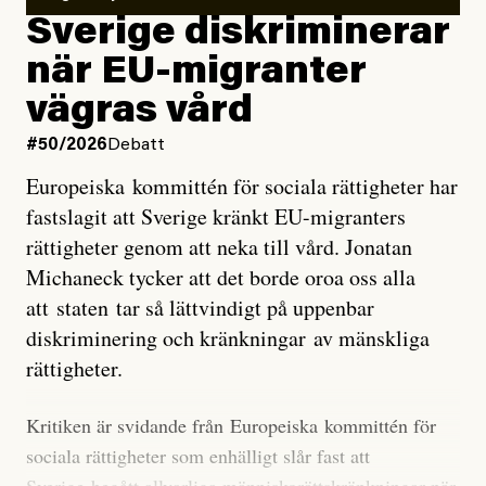
utveckla sig. El Niño är ett återkommande
Sverige diskriminerar
väderfenomen som uppstår när havsvattnet i delar av
när EU-migranter
Stilla havet blir ovanligt varmt. Det påverkar vädret
vägras vård
över stora delar av världen och under
våren
har
forskare allt oftare varnat för att den här El Niñon
#50/2026
Debatt
kommer att bli extrem.
Europeiska kommittén för sociala rättigheter har
fastslagit att Sverige kränkt EU-migranters
Det verkar vara en underdrift, menar nu Zeke
rättigheter genom att neka till vård. Jonatan
Hausfather.
Michaneck tycker att det borde oroa oss alla
att staten tar så lättvindigt på uppenbar
”Det ser ut som att årets El Niño inte bara med stor
diskriminering och kränkningar av mänskliga
sannolikhet kommer att bli den starkaste sedan
rättigheter.
tillförlitliga mätningar inleddes – den kan till och med
bli den starkaste med en verkligt häpnadsväckande
Kritiken är svidande från Europeiska kommittén för
marginal”, skriver han.
sociala rättigheter som enhälligt slår fast att