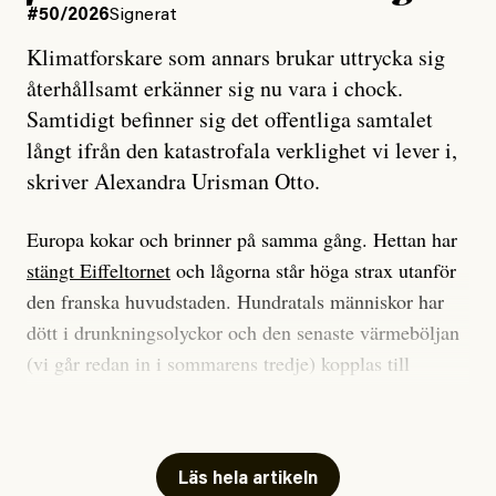
#50/2026
Signerat
Klimatforskare som annars brukar uttrycka sig
återhållsamt erkänner sig nu vara i chock.
Samtidigt befinner sig det offentliga samtalet
långt ifrån den katastrofala verklighet vi lever i,
skriver Alexandra Urisman Otto.
Europa kokar och brinner på samma gång. Hettan har
stängt Eiffeltornet
och lågorna står höga strax utanför
den franska huvudstaden. Hundratals människor har
dött i drunkningsolyckor och den senaste värmeböljan
(vi går redan in i sommarens tredje) kopplas till
tiotusentals för tidiga
dödsfall
.
Har du också panik i hettan? Känns det som en
mardröm? Bra, allt annat vore fullständigt orimligt.
Läs hela artikeln