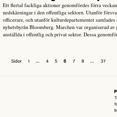
Ett flertal fackliga aktioner genomfördes förra veckan
nedskärningar i den offentliga sektorn. Utanför förs
officerare, och utanför kulturdepartementet samlades e
nyhetsbyrån Bloomberg. Marchen var organiserad av p
anställda i offentlig och privat sektor. Dessa genomf
Sidor
1
…
4
5
6
7
8
…
37
P
T
f
M