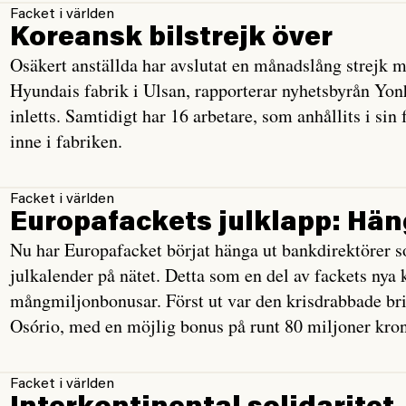
Facket i världen
Koreansk bilstrejk över
Osäkert anställda har avslutat en månadslång strejk m
Hyundais fabrik i Ulsan, rapporterar nyhetsbyrån Yo
inletts. Samtidigt har 16 arbetare, som anhållits i sin f
inne i fabriken.
Facket i världen
Europafackets julklapp: Häng
Nu har Europafacket börjat hänga ut bankdirektörer som
julkalender på nätet. Detta som en del av fackets ny
mångmiljonbonusar. Först ut var den krisdrabbade bri
Osório, med en möjlig bonus på runt 80 miljoner kro
Facket i världen