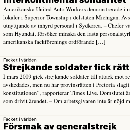
Interkontinental solidaritet
Amerikanska United Auto Workers demonstrerade i må
lokaler i Superior Township i delstaten Michigan. Avsi
utnyttjande av inhyrd personal i Sydkorea. – Chefer v
som Hyundai, försöker minska den fasta personalstyrk
amerikanska fackförenings ordförande […]
Facket i världen
Strejkande soldater fick rätt
I mars 2009 gick strejkande soldater till attack mot 
avskedades, men nu har provinsrätten i Pretoria slagit 
konstitutionen”, rapporterar Times Live. Domslutet 
som drivit ärendet. – Om arbetsgivaren inte är nöjd 
Facket i världen
Försmak av generalstrejk