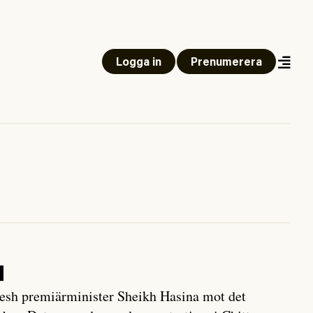
Logga in
Prenumerera
d
adesh premiärminister Sheikh Hasina mot det