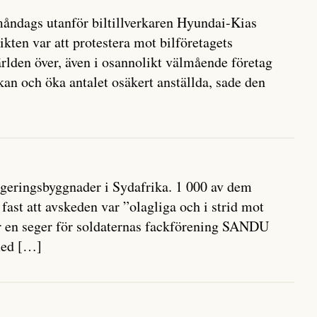
ndags utanför biltillverkaren Hyundai-Kias
kten var att protestera mot bilföretagets
ärlden över, även i osannolikt välmående företag
an och öka antalet osäkert anställda, sade den
regeringsbyggnader i Sydafrika. 1 000 av dem
fast att avskeden var ”olagliga och i strid mot
är en seger för soldaternas fackförening SANDU
med […]