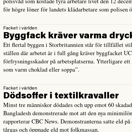
polisvåd som kostade fyra arbetare livet den 12 decem
för högre löner för landets klädarbetare som polisen
Facket i världen
Byggfack kräver varma dryc
Ett flertal byggen i Storbritannien står för tillfället s
ställen där arbetet är i full gång kräver byggfacket U
förfrysningsskador på arbetsplatserna. Ytterligare ett
som varm choklad eller soppa”.
Facket i världen
Dödsoffer i textilkravaller
Minst tre människor dödades och upp emot 60 skadades
Bangladesh demonstrerade mot att den nya minimilön s
rapporterar CBC News. Demonstranterna satte eld på d
tårgas och öppnade eld mot folkmassan.