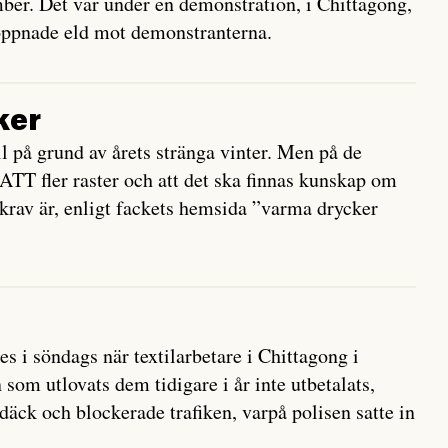
ber. Det var under en demonstration, i Chittagong,
 öppnade eld mot demonstranterna.
ker
till på grund av årets stränga vinter. Men på de
CATT fler raster och att det ska finnas kunskap om
 krav är, enligt fackets hemsida ”varma drycker
 i söndags när textilarbetare i Chittagong i
om utlovats dem tidigare i år inte utbetalats,
äck och blockerade trafiken, varpå polisen satte in