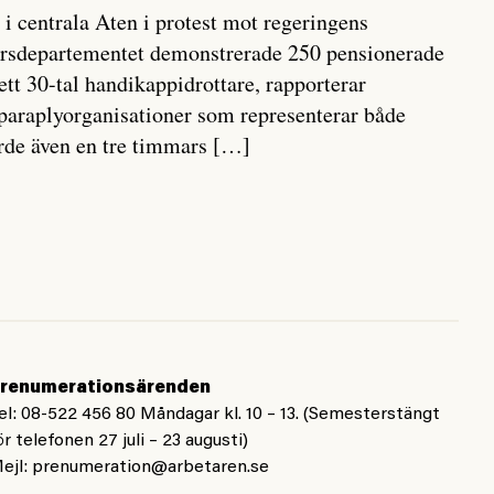
 i centrala Aten i protest mot regeringens
varsdepartementet demonstrerade 250 pensionerade
tt 30-tal handikappidrottare, rapporterar
araplyorganisationer som representerar både
örde även en tre timmars […]
renumerationsärenden
el: 08-522 456 80 Måndagar kl. 10 – 13. (Semesterstängt
ör telefonen 27 juli – 23 augusti)
ejl:
prenumeration@arbetaren.se