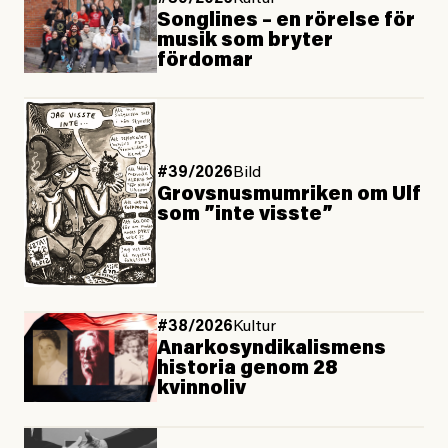
Songlines – en rörelse för
musik som bryter
fördomar
#39/2026
Bild
Grovsnusmumriken om Ulf
som ”inte visste”
#38/2026
Kultur
Anarkosyndikalismens
historia genom 28
kvinnoliv