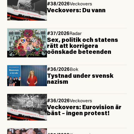
#38/2026
Veckovers
Veckovers: Du vann
#37/2026
Radar
Sex, politik och statens
rätt att korrigera
oönskade beteenden
#36/2026
Bok
Tystnad under svensk
nazism
#36/2026
Veckovers
Veckovers: Eurovision är
bäst – ingen protest!