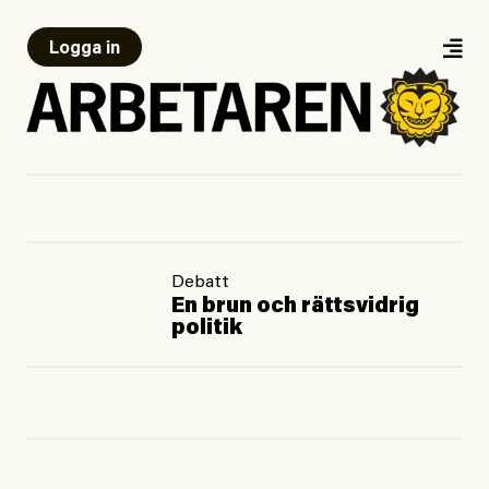
Logga in
Debatt
En brun och rättsvidrig
politik