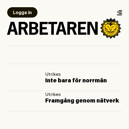
Logga in
Utrikes
Inte bara för norrmän
Utrikes
Framgång genom nätverk