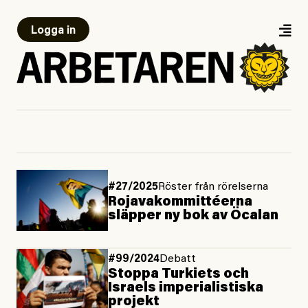
Logga in
#27/2025
Röster från rörelserna
Rojavakommittéerna
släpper ny bok av Öcalan
#99/2024
Debatt
Stoppa Turkiets och
Israels imperialistiska
projekt