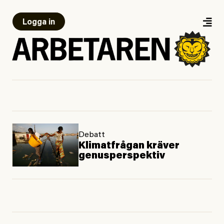
Logga in
Debatt
Klimatfrågan kräver
genusperspektiv