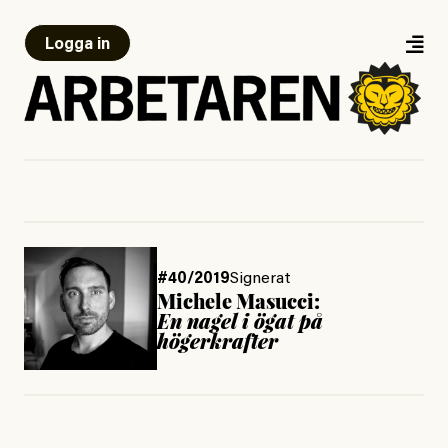
Logga in
#40/2019
Signerat
Michele Masucci:
En nagel i ögat på
högerkrafter