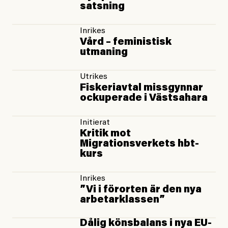
satsning
Inrikes
Vård – feministisk
utmaning
Utrikes
Fiskeriavtal missgynnar
ockuperade i Västsahara
Initierat
Kritik mot
Migrationsverkets hbt-
kurs
Inrikes
”Vi i förorten är den nya
arbetarklassen”
Dålig könsbalans i nya EU-