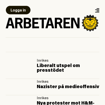
Logga in
Inrikes
Liberalt utspel om
presstödet
Inrikes
Nazister på medieoffensiv
Inrikes
Nya protester mot H&M-