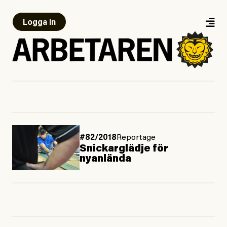
Logga in
#82/2018
Reportage
Snickarglädje för
nyanlända