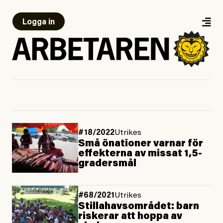
Logga in
#18/2022
Utrikes
Små önationer varnar för
effekterna av missat 1,5-
gradersmål
#68/2021
Utrikes
Stillahavsområdet: barn
riskerar att hoppa av