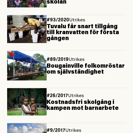
skolan
#93/2020
Utrikes
Tuvalu får snart tillgång
till kranvatten för första
gången
#89/2019
Utrikes
Bougainville folkomröstar
om självständighet
#26/2017
Utrikes
Kostnadsfri skolgång i
kampen mot barnarbete
#9/2017
Utrikes