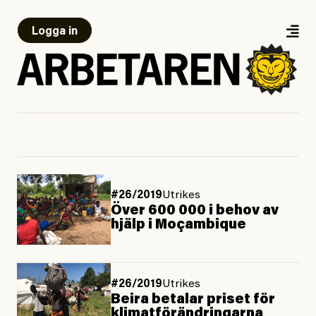
Logga in
#26/2019
Utrikes
Över 600 000 i behov av
hjälp i Moçambique
#26/2019
Utrikes
Beira betalar priset för
klimatförändringarna