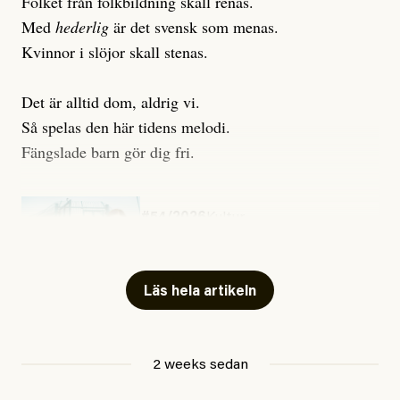
Folket från folkbildning skall renas.
Med
hederlig
är det svensk som menas.
Kvinnor i slöjor skall stenas.
Det är alltid dom, aldrig vi.
Så spelas den här tidens melodi.
Fängslade barn gör dig fri.
#54/2026
Kultur
Snart skrivs boken ”Barn i
fängelse”
Läs hela artikeln
Jesper Lundby
2 weeks sedan
Publicerad
29 July, 2026