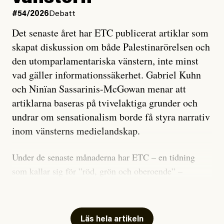
#54/2026
Debatt
Det senaste året har ETC publicerat artiklar som
skapat diskussion om både Palestinarörelsen och
den utomparlamentariska vänstern, inte minst
vad gäller informationssäkerhet. Gabriel Kuhn
och Ninïan Sassarinis-McGowan menar att
artiklarna baseras på tvivelaktiga grunder och
undrar om sensationalism borde få styra narrativ
inom vänsterns medielandskap.
Under de senaste månaderna har ETC – en tidning
som kallar sig för ”röd, grön och oberoende” –
publicerat två artiklar som vi gärna vill kommentera.
Artiklarna väcker flera frågor: Vem är det som ETC
skriver för? Vad betyder det att vara en ”röd, grön och
Läs hela artikeln