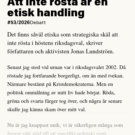
Att inte rösta är en
och då ska en efterforska diskret, just för att inte skapa
etisk handling
oro inom rörelsen.
#53/2026
Debatt
Artikeln undersöker inte, som ETC påstår, ”vad som
Det finns såväl etiska som strategiska skäl att
är sant, vad som är rykten”, utan den bidrar bara till
inte rösta i höstens riksdagsval, skriver
ännu mer ryktesspridning. Det finns inte ett enda bevis
författaren och aktivisten Jonas Lundström.
på eller ens ett övertygande argument för att den
misstänkta personen är en infiltratör. Det som läsaren
Senast jag stod vid urnan var i riksdagsvalet 2002. Då
får veta är att personen har ändrat sina politiska åsikter
röstade jag fortfarande borgerligt, om än med tvekan.
under åren, att den har raderat tidigare innehåll på sina
Närmare bestämt på Kristdemokraterna. Men en
sociala medier, att artikelns författare inte förstår sig
politisk ommålning av mitt liv hade börjat. Röda,
på personens ekonomi och att det tydligen finns
gröna och svarta färger tog över, och några år senare
anonyma röster inom rörelsen som säger saker som
skulle jag känna skam över mitt val.
”Om du frågar mig så är han en infiltratör”. Det kan
anses vara anledningar att titta närmare på personen,
Nu är jag knappast unik, vi är säkerligen många som
men ingenting av detta är tillräckligt för att hänga ut
ångrat vårt stöd till ett specifikt politiskt parti.