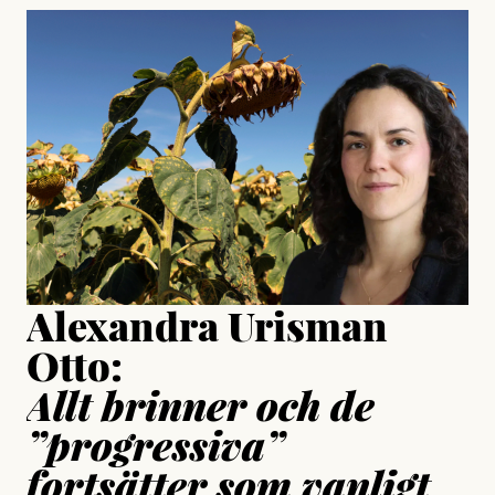
#23/2026
Intervjun
Jesper Lundby: ”Livet i sig
är ganska politiskt”
Jonas Lundström
Publicerad
24 July, 2026
Jesper Lundby
Publicerad
15 July, 2026
Uppdaterad
15 July, 2026
Alexandra Urisman
Otto:
Allt brinner och de
”progressiva”
fortsätter som vanligt