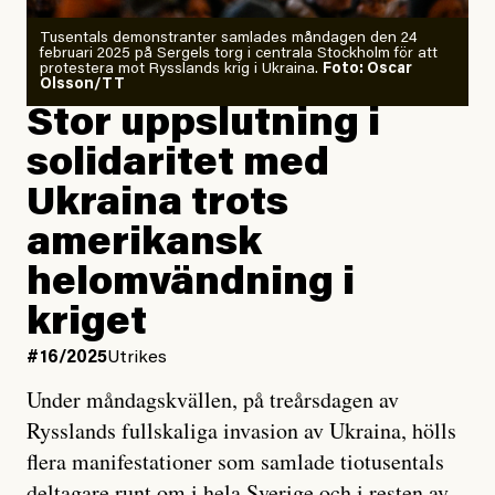
Tusentals demonstranter samlades måndagen den 24
februari 2025 på Sergels torg i centrala Stockholm för att
protestera mot Rysslands krig i Ukraina.
Foto: Oscar
Olsson/TT
Stor uppslutning i
solidaritet med
Ukraina trots
amerikansk
helomvändning i
kriget
#16/2025
Utrikes
Under måndagskvällen, på treårsdagen av
Rysslands fullskaliga invasion av Ukraina, hölls
flera manifestationer som samlade tiotusentals
deltagare runt om i hela Sverige och i resten av