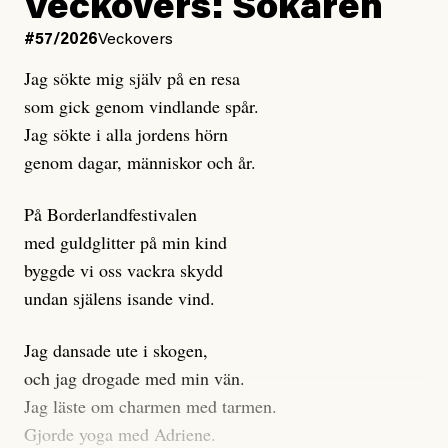
Kuhn och Sassarinis-McGowan hävdar att
Veckovers: Sökaren
Dagens ETC arbetar med ”opålitliga källor” för att
#57/2026
Veckovers
istället prioritera ”sensationalism och klickbete”. Nej,
Jag sökte mig själv på en resa
klickbete är inte intressant för Dagens ETC.
som gick genom vindlande spår.
Journalistiken är låst. En klatschig men korrekt rubrik
Jag sökte i alla jordens hörn
gör förhoppningsvis att en nyfiken beställer
genom dagar, människor och år.
prenumeration, men den avslutas sekunder senare om
inte journalistiken levererar substans. Självklart bygger
På Borderlandfestivalen
dessa granskningar på olika källor, alltifrån domar till
med guldglitter på min kind
en mängd intervjupersoner, inklusive generös
byggde vi oss vackra skydd
möjlighet att bemöta för såväl personen vars motiv att
undan själens isande vind.
engagera sig i Palestinarörelsen ifrågasätts som de
grupper där Säpo-resursen samlade in uppgifter.
Jag dansade ute i skogen,
Researchen är grundlig.
och jag drogade med min vän.
Jag läste om charmen med tarmen.
Möjligen är det egentligen inte journalistikens metod
Gjorde yoga med Adriene.
som stör?