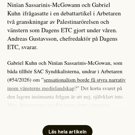
Ninïan Sassarinis-McGowann och Gabriel
Kuhn ifrågasatte i en debattartikel i Arbetaren
två granskningar av Palestinarörelsen och
vänstern som Dagens ETC gjort under våren.
Andreas Gustavsson, chefredaktör på Dagens
ETC, svarar.
Gabriel Kuhn och Ninïan Sassarinis-McGowan, som
båda tillhör SAC Syndikalisterna, undrar i Arbetaren
(#54/2026) om ”
sensationalism borde få styra narrativ
inom vänsterns medielandskap
?” Det korta svaret på
den lagom insinuanta frågan är att nej, självklart inte.
Men däremot tror jag fler inom detta vänsterns
medielandskap skulle må bra av en sund populism, i
betydelsen att göra avslöjande och undersökande
journalistik som vänder sig till många snarare än att
Läs hela artikeln