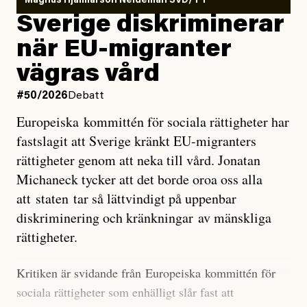
Magnus Hjalmarson Neideman SVD/TT
utveckla sig. El Niño är ett återkommande
Sverige diskriminerar
väderfenomen som uppstår när havsvattnet i delar av
när EU-migranter
Stilla havet blir ovanligt varmt. Det påverkar vädret
vägras vård
över stora delar av världen och under
våren
har
forskare allt oftare varnat för att den här El Niñon
#50/2026
Debatt
kommer att bli extrem.
Europeiska kommittén för sociala rättigheter har
fastslagit att Sverige kränkt EU-migranters
Det verkar vara en underdrift, menar nu Zeke
rättigheter genom att neka till vård. Jonatan
Hausfather.
Michaneck tycker att det borde oroa oss alla
att staten tar så lättvindigt på uppenbar
”Det ser ut som att årets El Niño inte bara med stor
diskriminering och kränkningar av mänskliga
sannolikhet kommer att bli den starkaste sedan
rättigheter.
tillförlitliga mätningar inleddes – den kan till och med
bli den starkaste med en verkligt häpnadsväckande
Kritiken är svidande från Europeiska kommittén för
marginal”, skriver han.
sociala rättigheter som enhälligt slår fast att