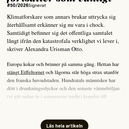
#50/2026
Signerat
Klimatforskare som annars brukar uttrycka sig
återhållsamt erkänner sig nu vara i chock.
Samtidigt befinner sig det offentliga samtalet
långt ifrån den katastrofala verklighet vi lever i,
skriver Alexandra Urisman Otto.
Europa kokar och brinner på samma gång. Hettan har
stängt Eiffeltornet
och lågorna står höga strax utanför
den franska huvudstaden. Hundratals människor har
dött i drunkningsolyckor och den senaste värmeböljan
(vi går redan in i sommarens tredje) kopplas till
tiotusentals för tidiga
dödsfall
.
Har du också panik i hettan? Känns det som en
mardröm? Bra, allt annat vore fullständigt orimligt.
Läs hela artikeln