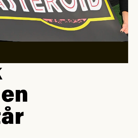
k
men
tår