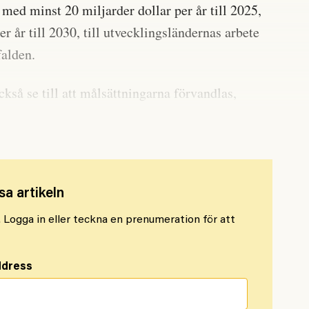
ed minst 20 miljarder dollar per år till 2025,
er år till 2030, till utvecklingsländernas arbete
falden.
kså se till att målsättningarna förvandlas,
ella strategier.
sa artikeln
l. Logga in eller teckna en prenumeration för att
ddress