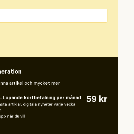
eration
 denna artikel och mycket mer
59 kr
n. Löpande kortbetalning per månad
låsta artiklar, digitala nyheter varje vecka
n
pp när du vill