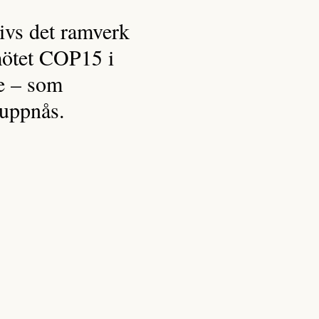
rivs det ramverk
ömötet COP15 i
e – som
 uppnås.