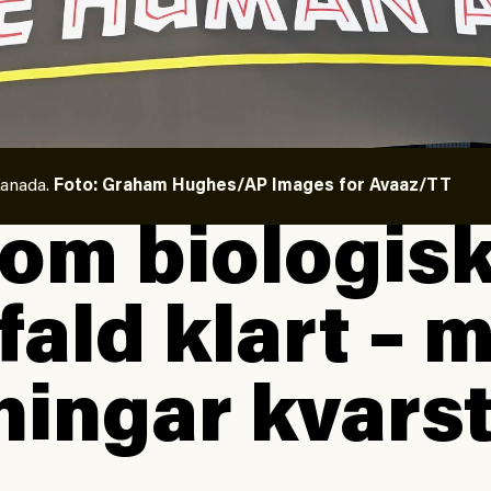
Kanada.
Foto: Graham Hughes/AP Images for Avaaz/TT
 om biologis
ald klart – 
ingar kvars