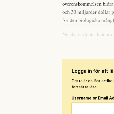
överenskommelsen bidra m
och 30 miljarder dollar p
för den biologiska mång
Nu ska världens länder oc
genom att utveckla nation
Logga in för att lä
Detta är en låst artike
fortsätta läsa.
Username or Email A