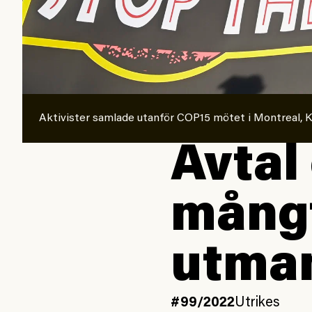
Aktivister samlade utanför COP15 mötet i Montreal, 
Avtal
mångf
utman
#99/2022
Utrikes