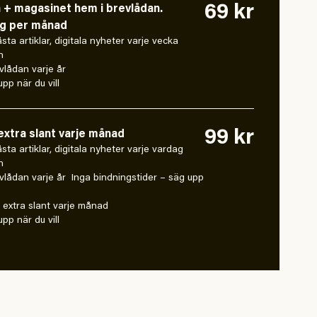
69 kr
n + magasinet hem i brevlådan.
ng per månad
låsta artiklar, digitala nyheter varje vecka
n
vlådan varje år
pp när du vill
99 kr
xtra slant varje månad
 låsta artiklar, digitala nyheter varje vardag
n
vlådan varje år Inga bindningstider – säg upp
extra slant varje månad
pp när du vill