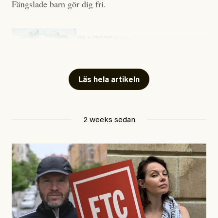
Fängslade barn gör dig fri.
#54/2026
Kultur
Snart skrivs boken ”Barn i
fängelse”
Läs hela artikeln
Jesper Lundby
2 weeks sedan
Publicerad
29 July, 2026
Uppdaterad
29 July, 2026