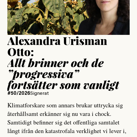
Jesper Lundby
Publicerad
15 July, 2026
Uppdaterad
15 July, 2026
Alexandra Urisman
Otto:
Allt brinner och de
”progressiva”
fortsätter som vanligt
#50/2026
Signerat
Klimatforskare som annars brukar uttrycka sig
återhållsamt erkänner sig nu vara i chock.
Samtidigt befinner sig det offentliga samtalet
långt ifrån den katastrofala verklighet vi lever i,