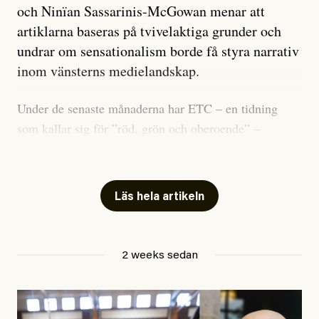
och Ninïan Sassarinis-McGowan menar att
artiklarna baseras på tvivelaktiga grunder och
undrar om sensationalism borde få styra narrativ
inom vänsterns medielandskap.
Under de senaste månaderna har ETC – en tidning
som kallar sig för ”röd, grön och oberoende” –
publicerat två artiklar som vi gärna vill kommentera.
Artiklarna väcker flera frågor: Vem är det som ETC
skriver för? Vad betyder det att vara en ”röd, grön och
Läs hela artikeln
oberoende” tidning? Och vad är egentligen bra
journalistik?
2 weeks sedan
Den första artikeln publicerades den 10 mars 2026.
Titeln är
”Mystiska mannen förföljde ministern –
utpekas som israelisk infiltratör”
. Enligt ingressen