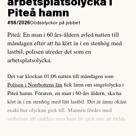
arbetsplatsolycka i
enligt uråldrig metod
tidning?
och lade min sista ungdom
Piteå hamn
på att laga en gammal bod.
Vad är bra journalistik?
#56/2026
Dödsolyckor på jobbet
Piteå: En man i 60 års-åldern avled natten till
Jag sökte ljuset och meningen,
Ett försök till korta svar som jag hoppas kan förtydliga
måndagen efter att ha kört in i en stenhög med
efter det som var rent, rätt och sant,
för Kuhn och Sassarinis-McGowan och andra hur jag
lastbil, polisen utreder det som en
och aldrig såg jag det klarare än
som chefredaktör ser på Dagens ETC:s uppdrag och
arbetsplatsolycka.
när jag ombord på bussen hjälpte en tant.
roll.
Det var klockan 01:06 natten till måndagen som
Vi skriver för våra läsare som vill bli informerade,
Polisen i Norrbottens län
fick larm om singelolycka i
#23/2026
Intervjun
överraskade, bekräftade, utmanade – och som kräver
Jesper Lundby: ”Livet i sig
Piteå hamn. Föraren, en man i 60-års åldern, ska ha
att vi granskar allt och alla.
är ganska politiskt”
kört in i en stenhög med lätt lastbil. Det är ännu okänt
exakt hur olyckan gick till. Mannen fördes med
Vi är som sagt en röd, grön och oberoende tidning.
ambulans till sjukhus men hans liv gick inte att rädda.
Det betyder en annan journalistik än vad du hittar i
exempelvis Dagens Nyheter. Det märks på ledarsidan
Jesper Lundby
– Vi utreder det som en arbetsplatsolycka och har