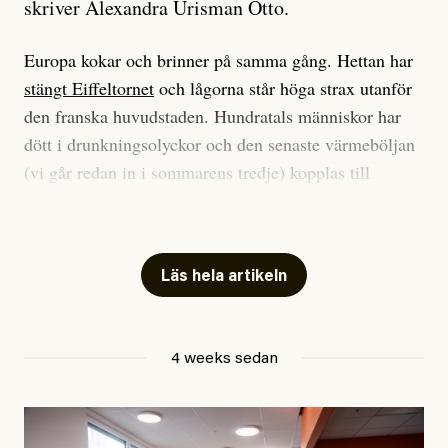
skriver Alexandra Urisman Otto.
Europa kokar och brinner på samma gång. Hettan har
stängt Eiffeltornet
och lågorna står höga strax utanför
den franska huvudstaden. Hundratals människor har
dött i drunkningsolyckor och den senaste värmeböljan
(vi går redan in i sommarens tredje) kopplas till
tiotusentals för tidiga
dödsfall
.
Har du också panik i hettan? Känns det som en
mardröm? Bra, allt annat vore fullständigt orimligt.
Läs hela artikeln
Klimatforskaren Zeke Hausfather
skrev
på måndagen
att han brukar vara ganska återhållsam när han
4 weeks sedan
diskuterar klimatdata. Bara en enda gång – i
september 2023, när de globala temperaturerna för
månaden visade sig vara hela 0,5 °C varmare än någon