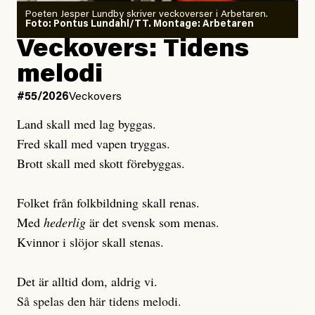
Poeten Jesper Lundby skriver veckoverser i Arbetaren.
Joel Kellgren
Foto: Pontus Lundahl/TT. Montage: Arbetaren
Debattartikel i Arbetaren
Veckovers: Tidens
Publicerad
3 August, 2026
Publicerad
6 August, 2026
melodi
Uppdaterad
3 August, 2026
Uppdaterad
7 August, 2026
#55/2026
Veckovers
Land skall med lag byggas.
Fred skall med vapen tryggas.
Brott skall med skott förebyggas.
Folket från folkbildning skall renas.
Med
hederlig
är det svensk som menas.
Kvinnor i slöjor skall stenas.
Det är alltid dom, aldrig vi.
Så spelas den här tidens melodi.