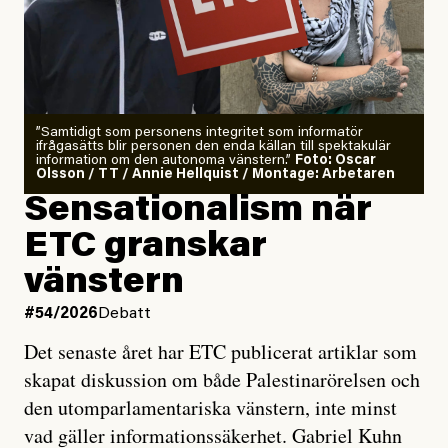
”Samtidigt som personens integritet som informatör
ifrågasätts blir personen den enda källan till spektakulär
information om den autonoma vänstern.”
Foto: Oscar
Olsson / TT / Annie Hellquist / Montage: Arbetaren
Sensationalism när
ETC granskar
vänstern
#54/2026
Debatt
Det senaste året har ETC publicerat artiklar som
skapat diskussion om både Palestinarörelsen och
den utomparlamentariska vänstern, inte minst
vad gäller informationssäkerhet. Gabriel Kuhn