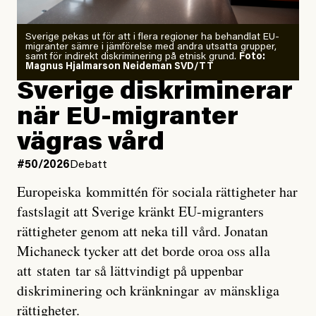
Zeke Hausfather är chockad igen efter att ha
Sverige pekas ut för att i flera regioner ha behandlat EU-
analyserat hur de olika klimatmodellerna bedömer
migranter sämre i jämförelse med andra utsatta grupper,
samt för indirekt diskriminering på etnisk grund.
Foto:
läget för hur den begynnande El Niño-händelsen ska
Magnus Hjalmarson Neideman SVD/TT
utveckla sig. El Niño är ett återkommande
Sverige diskriminerar
väderfenomen som uppstår när havsvattnet i delar av
när EU-migranter
Stilla havet blir ovanligt varmt. Det påverkar vädret
vägras vård
över stora delar av världen och under
våren
har
forskare allt oftare varnat för att den här El Niñon
#50/2026
Debatt
kommer att bli extrem.
Europeiska kommittén för sociala rättigheter har
fastslagit att Sverige kränkt EU-migranters
Det verkar vara en underdrift, menar nu Zeke
rättigheter genom att neka till vård. Jonatan
Hausfather.
Michaneck tycker att det borde oroa oss alla
att staten tar så lättvindigt på uppenbar
”Det ser ut som att årets El Niño inte bara med stor
diskriminering och kränkningar av mänskliga
sannolikhet kommer att bli den starkaste sedan
rättigheter.
tillförlitliga mätningar inleddes – den kan till och med