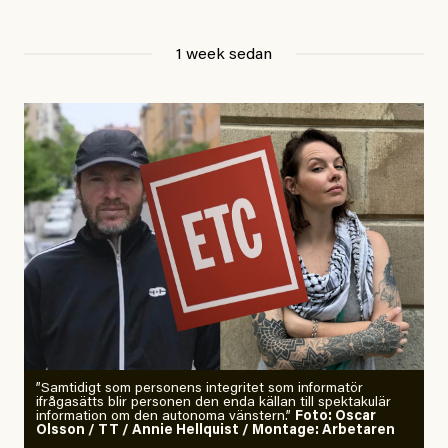
Jesper Lundby
1 week sedan
Publicerad
29 July, 2026
Uppdaterad
29 July, 2026
”Samtidigt som personens integritet som informatör
ifrågasätts blir personen den enda källan till spektakulär
information om den autonoma vänstern.”
Foto: Oscar
Olsson / TT / Annie Hellquist / Montage: Arbetaren