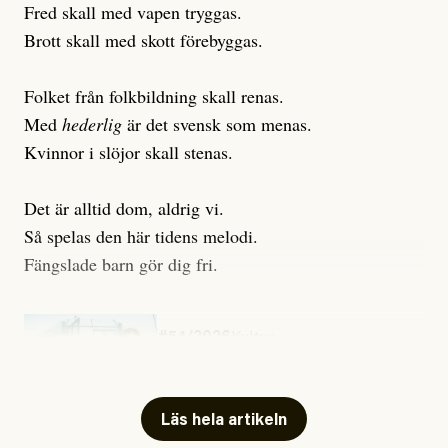
Fred skall med vapen tryggas.
Brott skall med skott förebyggas.
Folket från folkbildning skall renas.
Med
hederlig
är det svensk som menas.
Kvinnor i slöjor skall stenas.
Det är alltid dom, aldrig vi.
Så spelas den här tidens melodi.
Fängslade barn gör dig fri.
#54/2026
Kultur
Snart skrivs boken ”Barn i
fängelse”
Läs hela artikeln