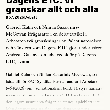
Dagens ETC: Vi
granskar allt och alla
#57/2026
Debatt
Gabriel Kuhn och Ninïan Sassarinis-
McGowan ifrågasatte i en debattartikel i
Arbetaren två granskningar av Palestinarörelsen
och vänstern som Dagens ETC gjort under våren.
Andreas Gustavsson, chefredaktör på Dagens
ETC, svarar.
Gabriel Kuhn och Ninïan Sassarinis-McGowan, som
båda tillhör SAC Syndikalisterna, undrar i Arbetaren
(#54/2026) om ”
sensationalism borde få styra narrativ
inom vänsterns medielandskap
?” Det korta svaret på
den lagom insinuanta frågan är att nej, självklart inte.
Men däremot tror jag fler inom detta vänsterns