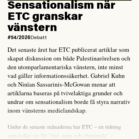
Sensationalism när
ETC granskar
vänstern
#54/2026
Debatt
Det senaste året har ETC publicerat artiklar som
skapat diskussion om både Palestinarörelsen och
den utomparlamentariska vänstern, inte minst
vad gäller informationssäkerhet. Gabriel Kuhn
och Ninïan Sassarinis-McGowan menar att
artiklarna baseras på tvivelaktiga grunder och
undrar om sensationalism borde få styra narrativ
inom vänsterns medielandskap.
Under de senaste månaderna har ETC – en tidning
som kallar sig för ”röd, grön och oberoende” –