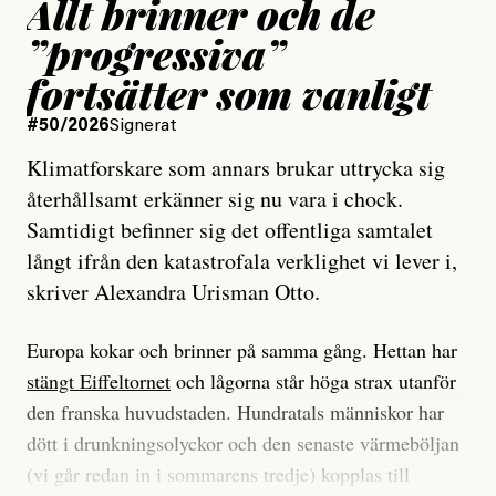
Allt brinner och de
”progressiva”
fortsätter som vanligt
#50/2026
Signerat
Klimatforskare som annars brukar uttrycka sig
återhållsamt erkänner sig nu vara i chock.
Samtidigt befinner sig det offentliga samtalet
långt ifrån den katastrofala verklighet vi lever i,
skriver Alexandra Urisman Otto.
Europa kokar och brinner på samma gång. Hettan har
stängt Eiffeltornet
och lågorna står höga strax utanför
den franska huvudstaden. Hundratals människor har
dött i drunkningsolyckor och den senaste värmeböljan
(vi går redan in i sommarens tredje) kopplas till