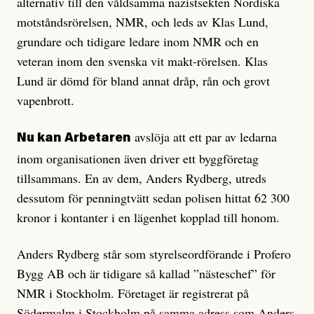
alternativ till den våldsamma nazistsekten Nordiska
motståndsrörelsen, NMR, och leds av Klas Lund,
grundare och tidigare ledare inom NMR och en
veteran inom den svenska vit makt-rörelsen. Klas
Lund är dömd för bland annat dråp, rån och grovt
vapenbrott.
avslöja att ett par av ledarna
Nu kan Arbetaren
inom organisationen även driver ett byggföretag
tillsammans. En av dem, Anders Rydberg, utreds
dessutom för penningtvätt sedan polisen hittat 62 300
kronor i kontanter i en lägenhet kopplad till honom.
Anders Rydberg står som styrelseordförande i Profero
Bygg AB och är tidigare så kallad ”nästeschef” för
NMR i Stockholm. Företaget är registrerat på
Södermalm i Stockholm på samma adress som Anders