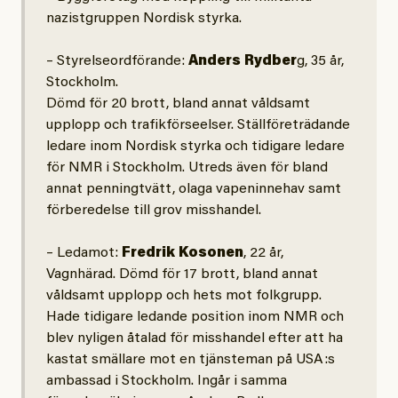
nazistgruppen Nordisk styrka.
– Styrelseordförande:
Anders Rydber
g, 35 år,
Stockholm.
Dömd för 20 brott, bland annat våldsamt
upplopp och trafikförseelser. Ställföreträdande
ledare inom Nordisk styrka och tidigare ledare
för NMR i Stockholm. Utreds även för bland
annat penningtvätt, olaga vapeninnehav samt
förberedelse till grov misshandel.
– Ledamot:
Fredrik Kosonen
, 22 år,
Vagnhärad. Dömd för 17 brott, bland annat
våldsamt upplopp och hets mot folkgrupp.
Hade tidigare ledande position inom NMR och
blev nyligen åtalad för misshandel efter att ha
kastat smällare mot en tjänsteman på USA:s
ambassad i Stockholm. Ingår i samma