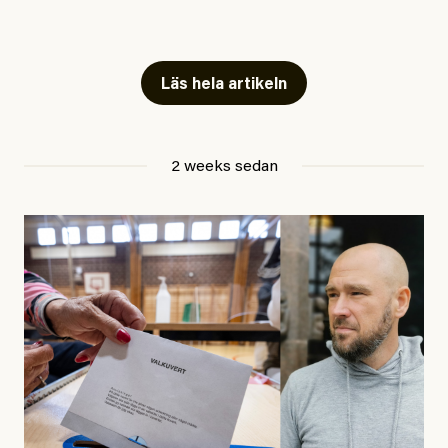
publicerat två artiklar som vi gärna vill kommentera.
Artiklarna väcker flera frågor: Vem är det som ETC
skriver för? Vad betyder det att vara en ”röd, grön och
Läs hela artikeln
oberoende” tidning? Och vad är egentligen bra
journalistik?
2 weeks sedan
Den första artikeln publicerades den 10 mars 2026.
Titeln är
”Mystiska mannen förföljde ministern –
utpekas som israelisk infiltratör”
. Enligt ingressen
handlar artikeln om en person vars ”bakgrund skapar
splittring och oro i rörelsen”. Problemet är att artikeln
skapar betydligt mer oro i palestinarörelsen – och den
oberoende vänstern – än den porträtterade personen
eller dess bakgrund.
Det finns en väldigt enkel regel inom alla politiska