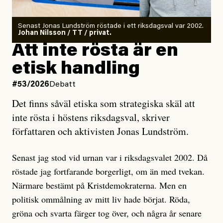
rörelser när det gäller misstänkta infiltratörer:
Antingen har en bevis på att de är infiltratörer, och då
Senast Jonas Lundström röstade i ett riksdagsval var 2002.
ska en gå ut med det så fort det bara går för att skydda
Johan Nilsson / TT / privat.
rörelsen. Eller så har en inga bevis, bara misstankar,
Att inte rösta är en
och då ska en efterforska diskret, just för att inte skapa
etisk handling
oro inom rörelsen.
#53/2026
Debatt
Artikeln undersöker inte, som ETC påstår, ”vad som
Det finns såväl etiska som strategiska skäl att
är sant, vad som är rykten”, utan den bidrar bara till
inte rösta i höstens riksdagsval, skriver
ännu mer ryktesspridning. Det finns inte ett enda bevis
författaren och aktivisten Jonas Lundström.
på eller ens ett övertygande argument för att den
misstänkta personen är en infiltratör. Det som läsaren
Senast jag stod vid urnan var i riksdagsvalet 2002. Då
får veta är att personen har ändrat sina politiska åsikter
röstade jag fortfarande borgerligt, om än med tvekan.
under åren, att den har raderat tidigare innehåll på sina
Närmare bestämt på Kristdemokraterna. Men en
sociala medier, att artikelns författare inte förstår sig
politisk ommålning av mitt liv hade börjat. Röda,
på personens ekonomi och att det tydligen finns
gröna och svarta färger tog över, och några år senare